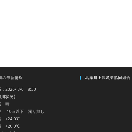
川の最新情報
馬瀬川上流漁業協同組合
：2026/ 8/6 8:30
河川状況】
候 晴
位 -10㎝以下 濁り無し
 +24.0℃
 +20.0℃