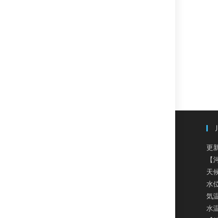
く
だ
さ
い
更新
【
天
水
気温
水温