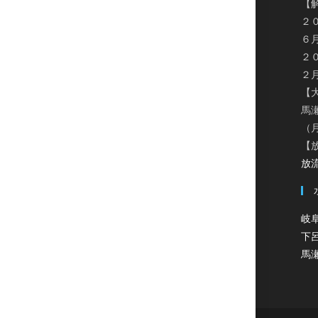
【
２
６
２
２
【
馬
（
【
放流
岐
下
馬