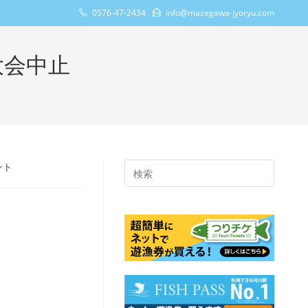
0576-47-2434
info@mazegawa-jyoryu.com
大会中止
ント
Press
Escape
to
close
the
search
panel.