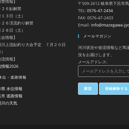
解禁情報】
〒509-2612 岐阜県下呂市
０２６鮎解禁
TEL:
0576-47-2434
月１３日（土）
FAX: 0576-47-2433
０２６渓流釣り解禁
Email:
info@mazegawa-jy
月２８日（土）
メールマガジン
大会情報】
瀬川上流鮎釣り大会予定 ７月２０日
河川状況や放流情報など馬
月）
況をお届けします。
放流情報】
メールアドレス:
情報2026
水位・道路情報
阜県 水位情報
呂市 道路情報
瀬川の天気