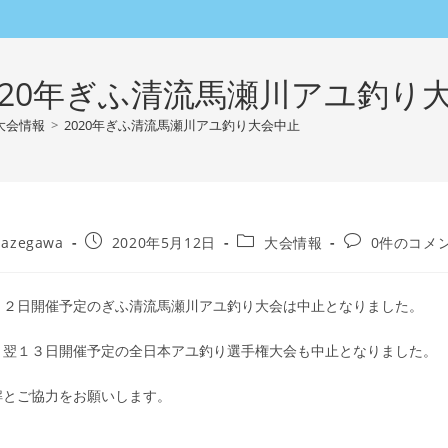
020年ぎふ清流馬瀬川アユ釣り
大会情報
>
2020年ぎふ清流馬瀬川アユ釣り大会中止
投
投
投
azegawa
2020年5月12日
大会情報
0件のコメ
稿
稿
稿
公
カ
コ
開
テ
メ
１２日開催予定のぎふ清流馬瀬川アユ釣り大会は中止となりました。
日:
ゴ
ン
リ
ト:
、翌１３日開催予定の全日本アユ釣り選手権大会も中止となりました。
ー:
解とご協力をお願いします。