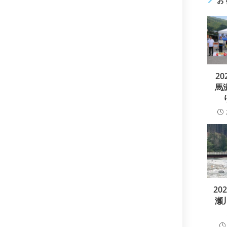
お
読
む
20
馬
20
瀬