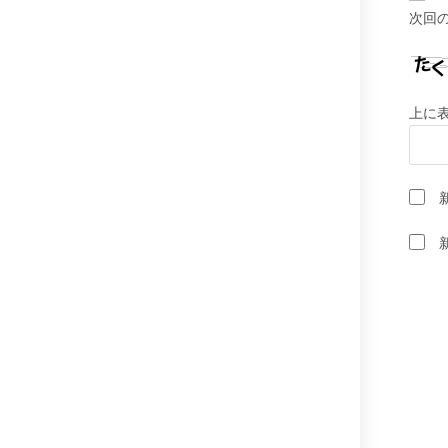
ト
次回
す
る
名
前
上に
ま
た
は
ユ
ー
ザ
ー
名
を
入
力
し
て