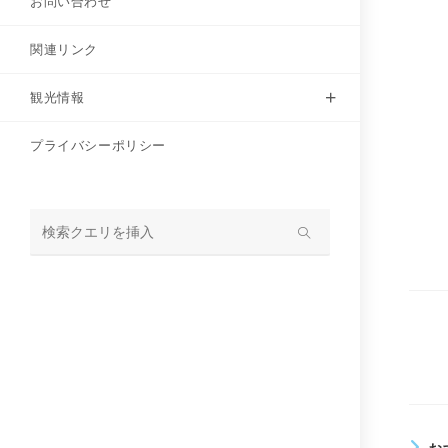
お問い合わせ
関連リンク
観光情報
プライバシーポリシー
サ
イ
ト
内
そ
検
の
他
索
の
記
事
を