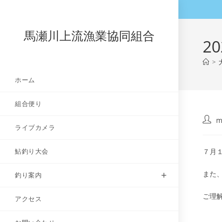
コ
ン
テ
馬瀬川上流漁業協同組合
2
ン
ツ
>
へ
ホーム
ス
キ
組合便り
ッ
プ
投
m
ライブカメラ
稿
者:
鮎釣り大会
７月
また
釣り案内
ご理
アクセス