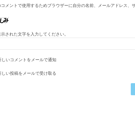
ア
ト
のコメントで使用するためブラウザーに自分の名前、メールアドレス、
ド
の
レ
URL
ス
を
を
入
表示された文字を入力してください。
入
力
力
し
し
て
新しいコメントをメールで通知
て
く
コ
だ
新しい投稿をメールで受け取る
メ
さ
ン
い。
ト
(任
意)