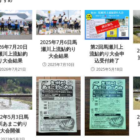
すすめ
2025年7月6日馬
26年7月20日
第2回馬瀬川上
瀬川上流鮎釣り
瀬川上流鮎釣
流鮎釣り大会申
大会結果
り大会結果
込受付終了
2025年7月10日
2026年7月21日
2025年5月18日
22年5月3日馬
川あまご釣り
大会開催
2022年5月2日