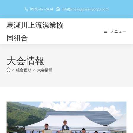
コ
0576-47-2434
info@mazegawa-jyoryu.com
ン
テ
馬瀬川上流漁業協
ン
メニュー
ツ
同組合
へ
ス
キ
大会情報
ッ
>
組合便り
>
大会情報
プ