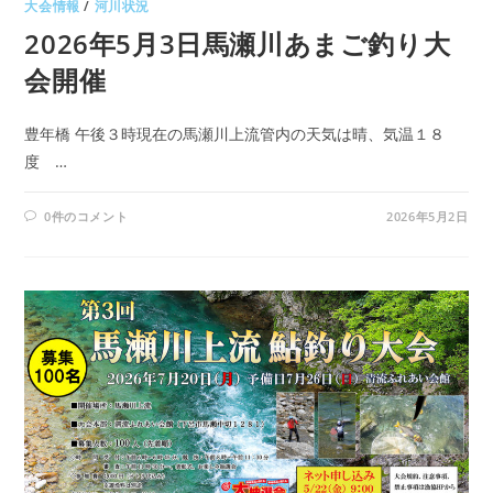
大会情報
/
河川状況
2026年5月3日馬瀬川あまご釣り大
会開催
豊年橋 午後３時現在の馬瀬川上流管内の天気は晴、気温１８
度 …
0件のコメント
2026年5月2日