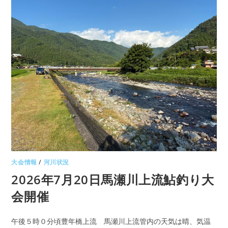
大会情報
/
河川状況
2026年7月20日馬瀬川上流鮎釣り大
会開催
午後５時０分頃豊年橋上流 馬瀬川上流管内の天気は晴、気温