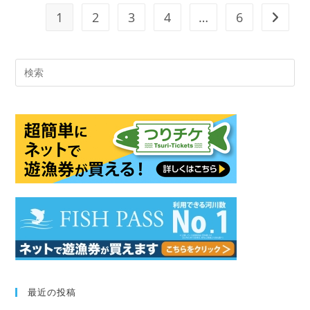
1
2
3
4
…
6
次のペ
Pre
Es
to
clo
the
sea
pan
最近の投稿