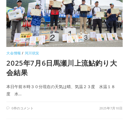
大会情報
/
河川状況
2025年7月6日馬瀬川上流鮎釣り大
会結果
本日午前８時３０分現在の天気は晴、気温２３度 水温１８
度 水…
0件のコメント
2025年7月10日