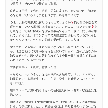
で収益増！その一方で締め出し政策。
貧乏人は日帰りで帰れ！旅館、民宿に富まれ！金の無い釣り師は来
るなと言っているように思われます。私も車中泊です。
心地よいあの馬瀬川は何処に行ったでしょうか
釣り師の収益金で
運営されていいる馬瀬川上流漁協さん、このままでよいですか
少
し頭を使って良い解決策を漁協理事会で考えて下さい。釣り師が離
れていきますよ。ボランティアで漁協運営に携わっている方ならし
かたがないけど、何らかの報酬を受け取っている方は
怠慢です。やる気が、知恵が無いなら退くべきではないでしょう
か。地区ごとに代表者がおられると聞いています。選挙があるのか
知りませんが、若い方に替わられても！今日一日が波風立てずに終
わればと思っても方は去れ！
有料駐車スペース設置。有料ゴミ箱、
もちろんルールを作り、従う釣り師のみ駐車可。ペナルティ有り。
期間限定でし雇用が生まれる。主婦、学生、短時間アルバイトで
も:OKでは。
駐車スペースが無い釣り場近くの住民敷地利用（有料）収益金は住
民の方に。
例えば朝、6時から17時迠の時間限定。飲食不可。住民交渉は漁協
幹部。仕事出来ましたよ。希望住民には日帰り券等発行するなどな