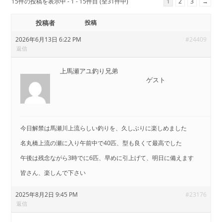
15件の投稿を表示中 - 1 - 15件目 (全31件中)
1
2
3
→
投稿者
投稿
2026年6月13日 6:22 PM
#24409
返信
上馬瀬アユ釣り兄弟
ゲスト
今日解禁は馬瀬川上流らしい釣りを、久しぶりに楽しめました
名丸橋上流の瀬に入り午前中で40匹、型も良くて最高でした
午後は残念ながら3時でに6匹、早めに引上げて、明日に備えます
皆さん、楽しんで下さい
2025年8月2日 9:45 PM
#23176
返信