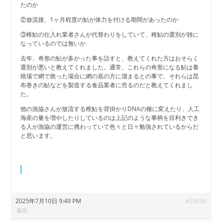
たのか
②放流後、1ヶ月程度の鮎が体力を付ける期間があったのか
③稚鮎の仕入れ業者さんが代替わりをしていて、稚鮎の選別が雑に
なっているのでは無いか
去年、奇形の鮎が多かった事を話すと、教えてくれた方はおそらく
選別が悪いと教えてくれました。通常、これらの奇形になる鮎は養
殖場で網で救った場合に網の底の方に溜まるとの事で、それらは昆
布巻きの鮎などを製造する食品業者に売るのだと教えてくれまし
た。
他の漁協さんが放流する稚鮎を背掛かりDNAの種に変えたり、人工
海産の量を増やしたりしているのは上記のような事柄を目利きでき
る人が漁協の運営に携わっていて色々と日々勉強されているからだ
と思います。
2025年7月10日 9:49 PM
#23090
返信