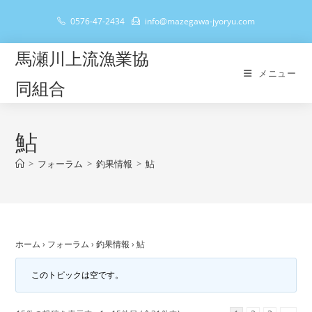
コ
0576-47-2434
info@mazegawa-jyoryu.com
ン
テ
馬瀬川上流漁業協
ン
メニュー
ツ
同組合
へ
ス
キ
鮎
ッ
>
フォーラム
>
釣果情報
>
鮎
プ
ホーム
›
フォーラム
›
釣果情報
›
鮎
このトピックは空です。