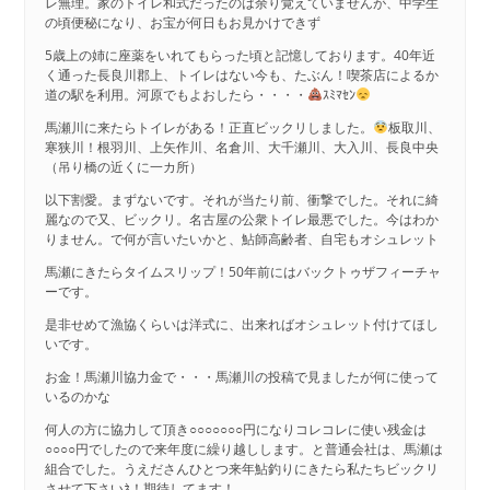
レ無理。家のトイレ和式だったのは余り覚えていませんが、中学生
の頃便秘になり、お宝が何日もお見かけできず
5歳上の姉に座薬をいれてもらった頃と記憶しております。40年近
く通った長良川郡上、トイレはない今も、たぶん！喫茶店によるか
道の駅を利用。河原でもよおしたら・・・・
ｽﾐﾏｾﾝ
馬瀬川に来たらトイレがある！正直ビックリしました。
板取川、
寒狭川！根羽川、上矢作川、名倉川、大千瀬川、大入川、長良中央
（吊り橋の近くに一カ所）
以下割愛。まずないです。それが当たり前、衝撃でした。それに綺
麗なので又、ビックリ。名古屋の公衆トイレ最悪でした。今はわか
りません。で何が言いたいかと、鮎師高齢者、自宅もオシュレット
馬瀬にきたらタイムスリップ！50年前にはバックトゥザフィーチャ
ーです。
是非せめて漁協くらいは洋式に、出来ればオシュレット付けてほし
いです。
お金！馬瀬川協力金で・・・馬瀬川の投稿で見ましたが何に使って
いるのかな
何人の方に協力して頂き○○○○○○○円になりコレコレに使い残金は
○○○○円でしたので来年度に繰り越しします。と普通会社は、馬瀬は
組合でした。うえださんひとつ来年鮎釣りにきたら私たちビックリ
させて下さいﾈ！期待してます！