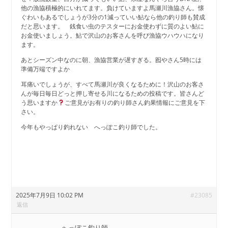
他の漁協積極的にいれてます。負けていますよ馬瀬川漁協さん。懐
ぐわいもあるでしょうが3分の1減っていい鮎なら他の釣り師も賛成
だと思います。 銭食い虫のテスターにお金使わずに質のよい鮎に
お金使いましょう。鮎で沢山のお客さんを呼び漁協ウハウハになり
ます。
あとシーズン中なのに朝、漁協営業が遅すぎる。囮やさん5時には
準備万端ですよか
耳痛いでしょうが、すべて馬瀬川が良くなるために！沢山のお客さ
んが毎日毎日どっと押し寄せる川になるための投稿です。皆さんど
う思いますか
ご意見がお有りの釣り師さん釣果情報にご意見を下
さい。
今年もやっぱり釣れない へっぽこ釣り師でした。
2025年7月9日 10:02 PM
#23085
返信
へっぽこ釣り師