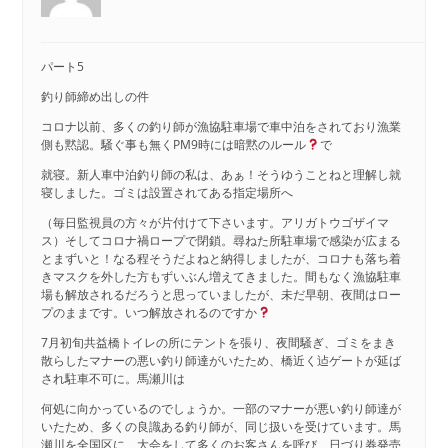
パート5
釣り師締め出しの件
コロナ以前、多くの釣り師が漁協駐車場で車中泊をされており漁業
側も黙認。騒ぐ事も無くPM9時には暗黙のルール
で
就寝。新人車中泊釣り師の私は、あぁ！そうゆうことねと理解し就
寝しました。ゴミは設置されてある指定場所へ
（毎日監視員の方々が片付けて下さいます。アリガトウゴザイマ
ス）そしてコロナ禍ロープで閉鎖。尋ねた所駐車場で感染が広まる
とまずいと！なる程そうだよねと納得しましたが、コロナも落ち着
きマスクを外した方もずいぶん増えてきました。間もなく漁協駐車
場も解放されるだろうと思っていましたが、未だ早朝、夜間はロー
プのままです。いつ解放されるのですか
7月初旬共益橋トイレの所にテントを張り、夜間騒ぎ、ゴミをまき
散らしたマナーの悪い釣り師達がいたため、橋近く迠ゲートが延ば
され駐車不可に。馬瀬川は
何処に向かっているのでしょうか。一部のマナーが悪い釣り師達が
いたため、多くの良識ある釣り師が、同じ扱いを受けています。馬
瀬川を全国区に、大会をして多くのお客さんを呼び、日づり券発売