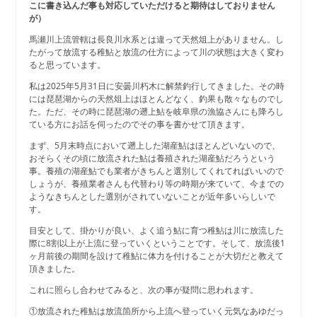
こに書き込んだ事も対応していただけると期待はしておりません
が）
馬瀬川上流管轄は長良川水系とは違って天然俎上がありません。し
たがって放流する稚鮎と放流の仕方によって川の状態は大きく変わ
ると思っています。
私は2025年5月31日に安曇川朽木に解禁釣行してきました。その時
には琵琶湖からの天然俎上はほとんどなく、釣果も散々なものでし
た。ただ、その時に琵琶湖の遡上鮎を岐阜県の漁協さんにも降ろし
ている方にお話を伺ったのでその事を書かせて頂きます。
まず、5月末時点において遡上した湖産鮎はほとんどいないので、
おそらくその頃に放流された鮎は養殖された湖産鮎だろうという
事。養殖の湖産鮎でも業者がきちんと選別してくれてればいいので
しょうが、養殖業者さんも代替わり等の時期が来ていて、今までの
ようなきちんとした選別がされていないことが近年多いらしいで
す。
目安として、掛かりが良い、よく追う鮎に育つ稚鮎は川に放流した
際に8割以上が上流に登っていくということです。そして、放流後1
ヶ月前後の期間を設けて稚鮎に体力を付けることが大切だと教えて
頂きました。
これに照らし合わせてみると、次の事が疑問に思われます。
①放流された稚鮎は放流箇所から上流へ登っていく元気なあゆだっ