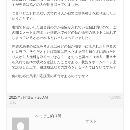
すが先週は殆どの人が動き回っていました。
つまりどこも釣れないので釣り人が頻繁に場所替えを繰り返したと
いうことです。
現場でお会いした組合員の方が漁協が入れている鮎は弱いので、こ
の間２メートル増水した鉄砲水で殆どの鮎が西村の堰堤下に流れて
しまっていると思われるとおっしゃっていました。
先週の馬瀬の状況を考えれば殆どの鮎が堰堤下に流されたと見るの
が妥当で、そうだとすれば漁協は黙ったまま何も知らずに訪れた釣
り人から入漁料を取るのではなく、きちっと調べて（過去に潜水士
を入れてあゆの状況を確認したことがある）状況をホームページ上
で説明した上で、追加放流などの対応をとるべきではないですか？
何のために馬瀬川応援団の寄付があるのですか？
2025年7月13日 7:20 AM
#23095
返信
へっぽこ釣り師
ゲスト