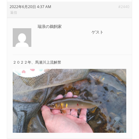
2022年6月20日 4:37 AM
#2440
返信
瑞浪の鵜飼家
ゲスト
２０２２年、馬瀬川上流解禁