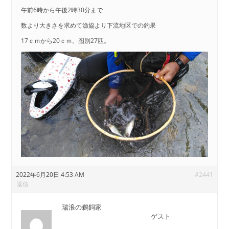
午前6時から午後2時30分まで
数より大きさを求めて漁協より下流地区での釣果
17ｃｍから20ｃｍ。囮別27匹。
2022年6月20日 4:53 AM
#2441
返信
瑞浪の鵜飼家
ゲスト