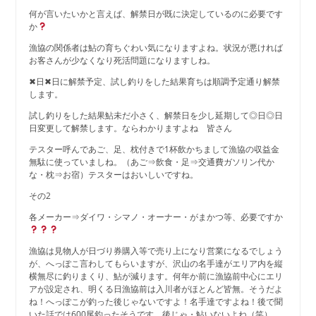
何が言いたいかと言えば、解禁日が既に決定しているのに必要です
か
漁協の関係者は鮎の育ちぐわい気になりますよね。状況が悪ければ
お客さんが少なくなり死活問題になりますしね。
✖日✖日に解禁予定、試し釣りをした結果育ちは順調予定通り解禁
します。
試し釣りをした結果鮎未だ小さく、解禁日を少し延期して◎日◎日
日変更して解禁します。ならわかりますよね 皆さん
テスター呼んであご、足、枕付きで1杯飲かちまして漁協の収益金
無駄に使っていましね。（あご⇒飲食・足⇒交通費ガソリン代か
な・枕⇒お宿）テスターはおいしいですね。
その2
各メーカー⇒ダイワ・シマノ・オーナー・がまかつ等、必要ですか
漁協は見物人が日づり券購入等で売り上になり営業になるでしょう
が、へっぽこ言わしてもらいますが、沢山の名手達がエリア内を縦
横無尽に釣りまくり、鮎が減ります。何年か前に漁協前中心にエリ
アが設定され、明くる日漁協前は入川者がほとんど皆無。そうだよ
ね！へっぽこが釣った後じゃないですよ！名手達ですよね！後で聞
いた話では600尾釣ったそうです。後じゃ・鮎いないよね（笑）