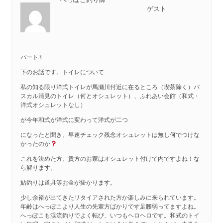
ゲスト
パート3
下のお話です。トイレについて
私の知る限り洋式トイレが馬瀬川付近に在るところ（喫茶除く）パ
スカル清見のトイレ（何とオシュレット）、ふれあい会館（和式・
洋式オシュレットなし）
が今年和式が洋式に変わって洋式が二つ
になったと聞き、早速チェック残念オシュレットは無し何でつけな
かったのか
これを決めた方、貴方のお家はオシュレット付けて内ですよね！な
ら解ります。
鮎釣りは道具等お金が掛かります。
少し余裕が出てきたリタイアされた方か楽しみに来られています。
年齢はへっぽこより人生の先輩方ばかりです足腰弱ってますよね。
へっぽこも渓流釣りでよく転び、いつもヘロヘロです。和式のトイ