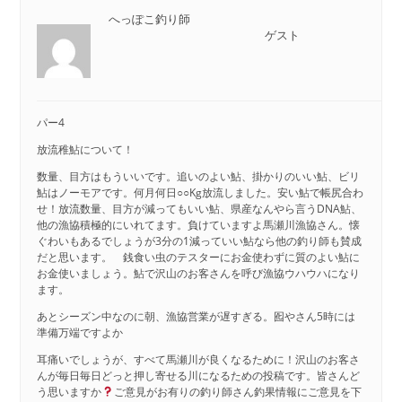
へっぽこ釣り師
ゲスト
パー4
放流稚鮎について！
数量、目方はもういいです。追いのよい鮎、掛かりのいい鮎、ビリ
鮎はノーモアです。何月何日○○Kg放流しました。安い鮎で帳尻合わ
せ！放流数量、目方が減ってもいい鮎、県産なんやら言うDNA鮎、
他の漁協積極的にいれてます。負けていますよ馬瀬川漁協さん。懐
ぐわいもあるでしょうが3分の1減っていい鮎なら他の釣り師も賛成
だと思います。 銭食い虫のテスターにお金使わずに質のよい鮎に
お金使いましょう。鮎で沢山のお客さんを呼び漁協ウハウハになり
ます。
あとシーズン中なのに朝、漁協営業が遅すぎる。囮やさん5時には
準備万端ですよか
耳痛いでしょうが、すべて馬瀬川が良くなるために！沢山のお客さ
んが毎日毎日どっと押し寄せる川になるための投稿です。皆さんど
う思いますか
ご意見がお有りの釣り師さん釣果情報にご意見を下