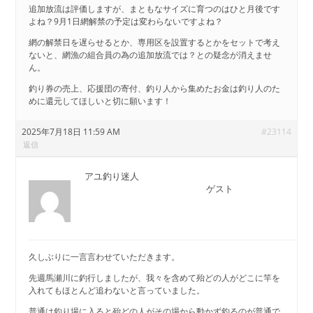
追加放流は評価しますが、まともなサイズに育つのはひと月後です
よね？9月1日網解禁の予定は変わらないですよね？
網の解禁日を遅らせるとか、専用区を設置するとかをセットで考え
ないと、網漁の組合員の為の追加放流では？との疑念が消えませ
ん。
釣り券の売上、応援団の寄付、釣り人から集めたお金は釣り人のた
めに還元してほしいと切に願います！
2025年7月18日 11:59 AM
#23114
返信
アユ釣り迷人
ゲスト
久しぶりに一言言わせていただきます。
先週馬瀬川に釣行しましたが、我々を含めて殆どの人がどこに竿を
入れてもほとんど追わないと言っていました。
普通は釣り場に入ると殆どの人がその場から動かず釣るのが普通で