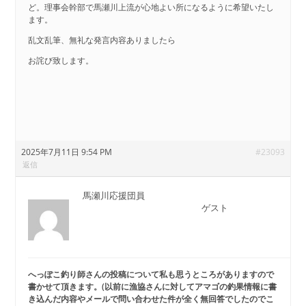
ど。理事会幹部で馬瀬川上流が心地よい所になるように希望いたし
ます。
乱文乱筆、無礼な発言内容ありましたら
お詫び致します。
2025年7月11日 9:54 PM
#23093
返信
馬瀬川応援団員
ゲスト
へっぽこ釣り師さんの投稿について私も思うところがありますので
書かせて頂きます
。(以前に漁協さんに対してアマゴの釣果情報に書
き込んだ内容やメールで問い合わせた件が全く無回答でしたのでこ