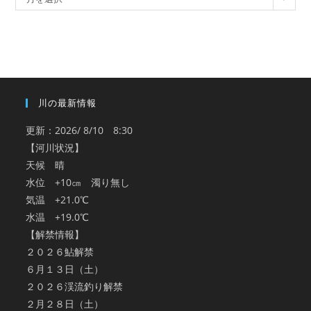
ー
カ
イ
ブ
川の最新情報
更新：2026/ 8/10 8:30
【河川状況】
天候 晴
水位 +10㎝ 濁り無し
気温 +21.0℃
水温 +19.0℃
【解禁情報】
２０２６鮎解禁
６月１３日（土）
２０２６渓流釣り解禁
２月２８日（土）