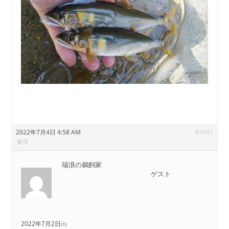
2022年7月4日 4:58 AM
#2487
返信
瑞浪の鵜飼家
ゲスト
2022年7月2日㈯