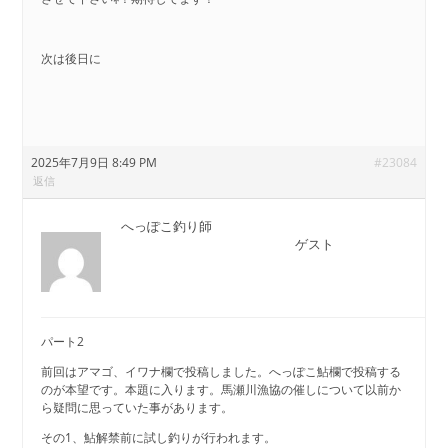
次は後日に
2025年7月9日 8:49 PM
#23084
返信
へっぽこ釣り師
ゲスト
パート2
前回はアマゴ、イワナ欄で投稿しました。へっぽこ鮎欄で投稿する
のが本望です。本題に入ります。馬瀬川漁協の催しについて以前か
ら疑問に思っていた事があります。
その1、鮎解禁前に試し釣りが行われます。