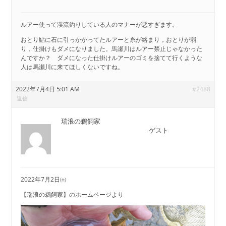
ルアー使って渓流釣りしている人のマナーが悪すぎます。
おとり鮎に石に引っかかってたルアーと糸が絡まり，おとりが弱
り，仕掛けもダメになりました。馬瀬川はルアー禁止じゃなかった
んですか？ ダメになった仕掛けルアーのゴミを捨てて行くような
人は馬瀬川に来てほしくないですね。
2022年7月4日 5:01 AM
#2488
返信
瑞浪の鵜飼家
ゲスト
2022年7月2日㈯
【瑞浪の鵜飼家】のホームページより