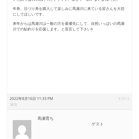
年券、日づり券を購入して楽しみに馬瀬川に来ている皆さんを大切
にしてほしいです。
来年からは馬瀬川は一般の方を最優先にして、自然いっぱいの馬瀬
川での鮎釣りを応援します。と宣言して下さいﾈ
2022年8月16日 11:33 PM
#3912
返信
馬瀬育ち
ゲスト