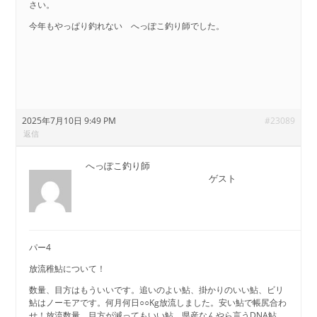
さい。
今年もやっぱり釣れない へっぽこ釣り師でした。
2025年7月10日 9:49 PM
#23089
返信
へっぽこ釣り師
ゲスト
パー4
放流稚鮎について！
数量、目方はもういいです。追いのよい鮎、掛かりのいい鮎、ビリ
鮎はノーモアです。何月何日○○Kg放流しました。安い鮎で帳尻合わ
せ！放流数量、目方が減ってもいい鮎、県産なんやら言うDNA鮎、