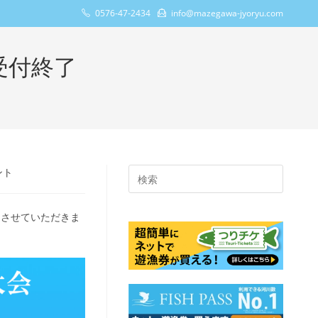
0576-47-2434
info@mazegawa-jyoryu.com
受付終了
ント
Press
Escape
to
了させていただきま
close
the
search
panel.