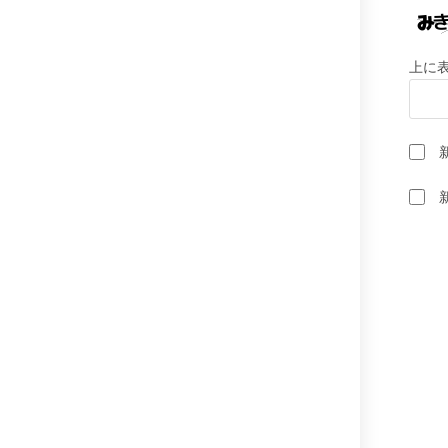
る
名
前
上に
ま
た
は
ユ
ー
ザ
ー
名
を
入
力
し
て
く
だ