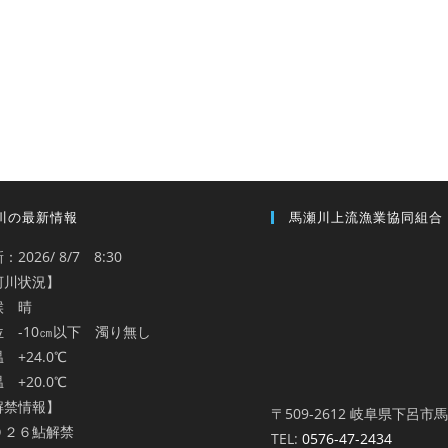
川の最新情報
馬瀬川上流漁業協同組合
：2026/ 8/7 8:30
河川状況】
候 晴
位 -10㎝以下 濁り無し
 +24.0℃
 +20.0℃
解禁情報】
〒509-2612 岐阜県下呂市
０２６鮎解禁
TEL:
0576-47-2434