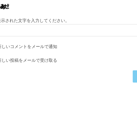
レ
URL
ス
を
を
入
表示された文字を入力してください。
入
力
力
し
し
て
新しいコメントをメールで通知
て
く
コ
だ
新しい投稿をメールで受け取る
メ
さ
ン
い。
ト
(任
意)