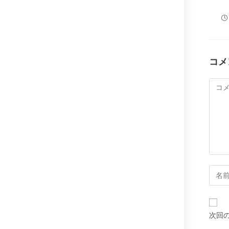
コメ
コ
メ
ン
ト
コ
メ
ン
ト
次回
す