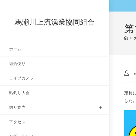
コ
ン
テ
馬瀬川上流漁業協同組合
第
ン
ツ
>
へ
ホーム
ス
キ
組合便り
ッ
プ
投
m
ライブカメラ
稿
者:
鮎釣り大会
定員
した
釣り案内
アクセス