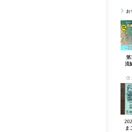
を
読
お
む
第
流
2
ま