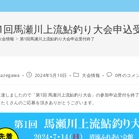
1回馬瀬川上流鮎釣り大会申込
大会情報
>
第1回馬瀬川上流鮎釣り大会申込受付終了
投
投
投
azegawa
2024年5月10日
大会情報
0件のコメ
稿
稿
稿
公
カ
コ
開
テ
メ
に達しましたので「第1回 馬瀬川上流鮎釣り大会」の参加申込受付を終
日:
ゴ
ン
。たくさんのご応募を頂きありがとうございます。
リ
ト:
ー: