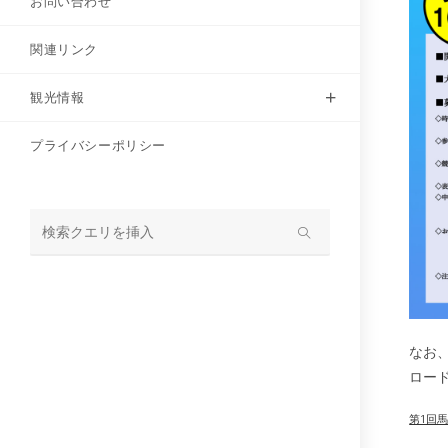
お問い合わせ
関連リンク
観光情報
プライバシーポリシー
サ
イ
ト
内
検
なお
索
ロー
第1回