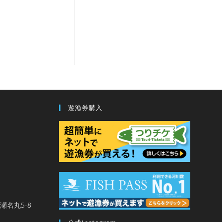
遊漁券購入
馬瀬名丸5-8