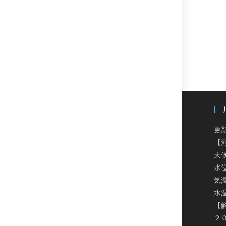
さ
い
更新
【
天
水
気温
水温
【
２