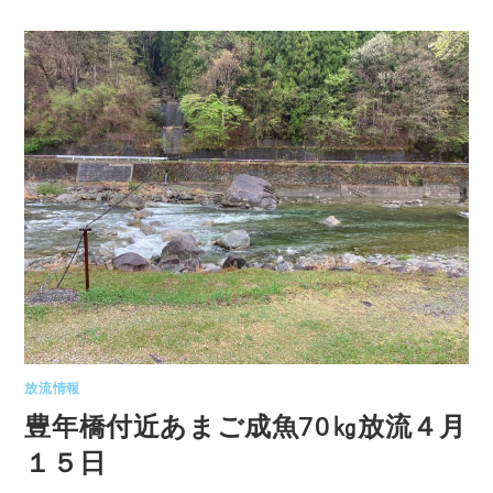
放流情報
豊年橋付近あまご成魚70㎏放流４月
１５日