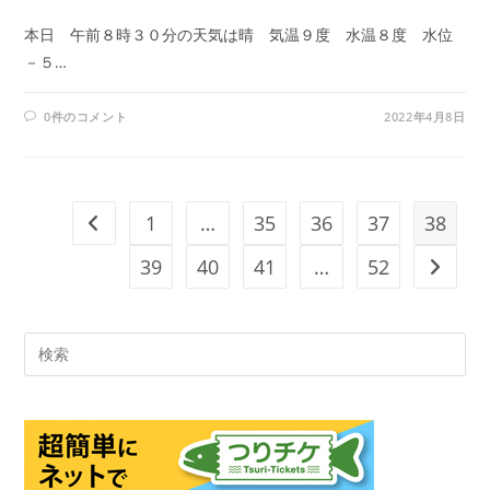
本日 午前８時３０分の天気は晴 気温９度 水温８度 水位
－５…
0件のコメント
2022年4月8日
1
…
35
36
37
38
前のページヘ
39
40
41
…
52
次のペ
Pre
Es
to
clo
the
sea