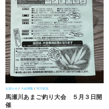
お知らせ
/
大会情報
/
河川状況
馬瀬川あまご釣り大会 ５月３日開
催