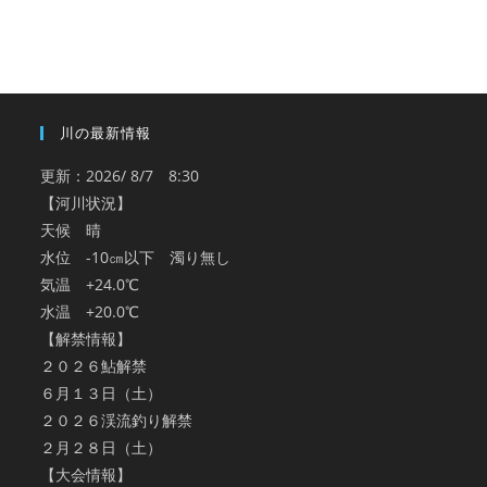
カ
イ
ブ
川の最新情報
更新：2026/ 8/7 8:30
【河川状況】
天候 晴
水位 -10㎝以下 濁り無し
気温 +24.0℃
水温 +20.0℃
【解禁情報】
２０２６鮎解禁
６月１３日（土）
２０２６渓流釣り解禁
２月２８日（土）
【大会情報】