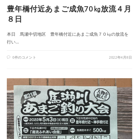
豊年橋付近あまご成魚70㎏放流４月
８日
本日 馬瀬中切地区 豊年橋付近にあまご成魚７０㎏の放流を
行い…
0件のコメント
2022年4月8日