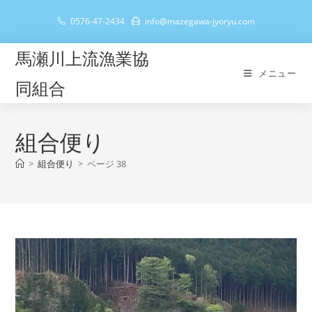
コ
0576-47-2434
info@mazegawa-jyoryu.com
ン
テ
馬瀬川上流漁業協
ン
メニュー
ツ
同組合
へ
ス
キ
組合便り
ッ
>
組合便り
>
ページ 38
プ