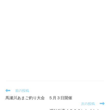
そ
前の投稿
の
馬瀬川あまご釣り大会 ５月３日開催
他
次の投稿
の
記