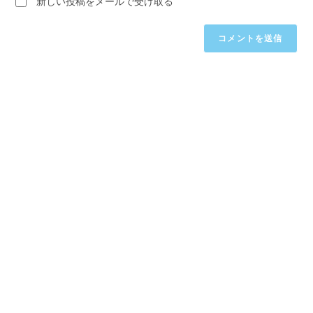
新しい投稿をメールで受け取る
い。
し
(任
て
意)
く
だ
さ
い