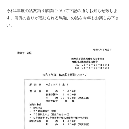
開
テ
コ
日:
ゴ
メ
令和4年度の鮎友釣り解禁について下記の通りお知らせ致しま
リ
ン
ー:
す。清流の香りが感じられる馬瀬川の鮎を今年もお楽しみ下さ
ト:
い。