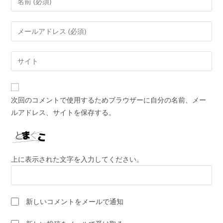
メ
ン
メ
ト
ー
す
ル
Web
る
ア
サ
名
ド
イ
前
レ
ト
ま
次回のコメントで使用するためブラウザーに自分の名前、メー
ス
の
た
ルアドレス、サイトを保存する。
を
URL
は
入
を
ユ
力
入
ー
し
力
ザ
上に表示された文字を入力してください。
て
し
ー
コ
て
名
メ
く
を
ン
新しいコメントをメールで通知
だ
入
ト
さ
力