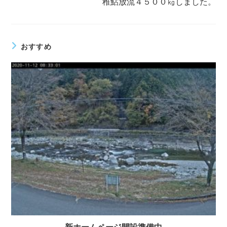
稚鮎放流４５００㎏しました。
事
を
読
む
おすすめ