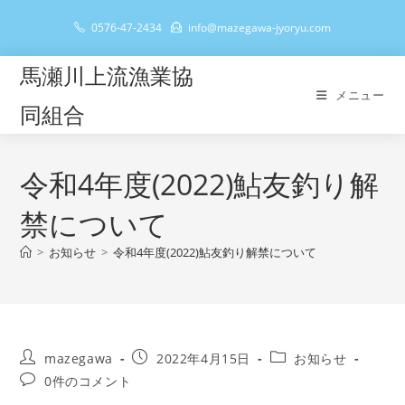
コ
0576-47-2434
info@mazegawa-jyoryu.com
ン
テ
馬瀬川上流漁業協
ン
メニュー
ツ
同組合
へ
ス
キ
令和4年度(2022)鮎友釣り解
ッ
禁について
プ
>
お知らせ
>
令和4年度(2022)鮎友釣り解禁について
投
投
投
mazegawa
2022年4月15日
お知らせ
稿
稿
稿
投
0件のコメント
者:
公
カ
稿