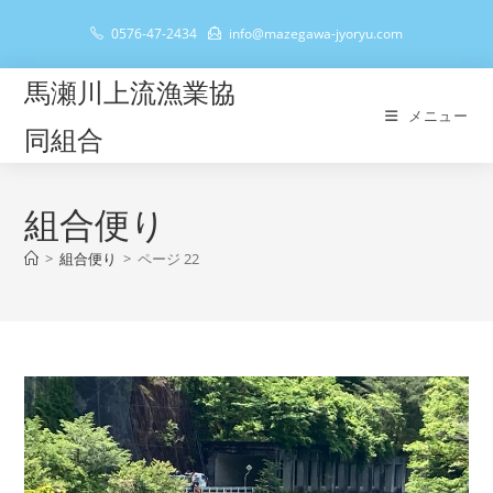
コ
0576-47-2434
info@mazegawa-jyoryu.com
ン
テ
馬瀬川上流漁業協
ン
メニュー
ツ
同組合
へ
ス
キ
組合便り
ッ
>
組合便り
>
ページ 22
プ