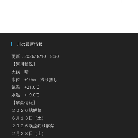
ー
カ
イ
ブ
川の最新情報
更新：2026/ 8/10 8:30
【河川状況】
天候 晴
水位 +10㎝ 濁り無し
気温 +21.0℃
水温 +19.0℃
【解禁情報】
２０２６鮎解禁
６月１３日（土）
２０２６渓流釣り解禁
２月２８日（土）