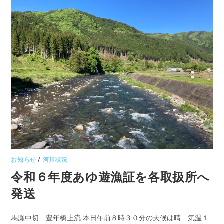
お知らせ
/
河川状況
令和６年度あゆ遊漁証を各取扱所へ
発送
馬瀬中切 豊年橋上流 本日午前８時３０分の天候は晴 気温１