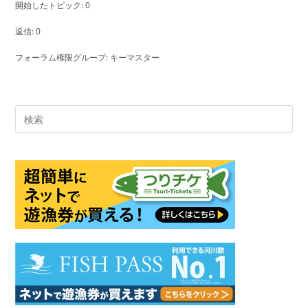
開始したトピック: 0
返信: 0
フォーラム権限グループ: キーマスター
Pre
Es
to
clo
the
sea
pan