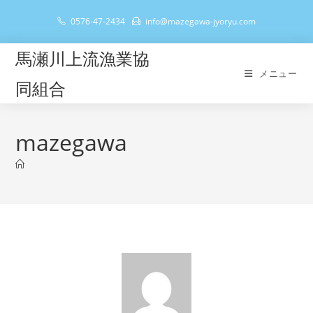
コ
0576-47-2434
info@mazegawa-jyoryu.com
ン
テ
馬瀬川上流漁業協
ン
メニュー
ツ
同組合
へ
ス
キ
mazegawa
ッ
プ