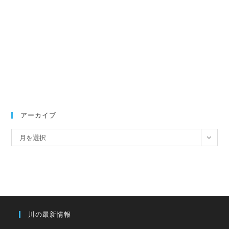
アーカイブ
ア
月を選択
ー
カ
イ
ブ
川の最新情報