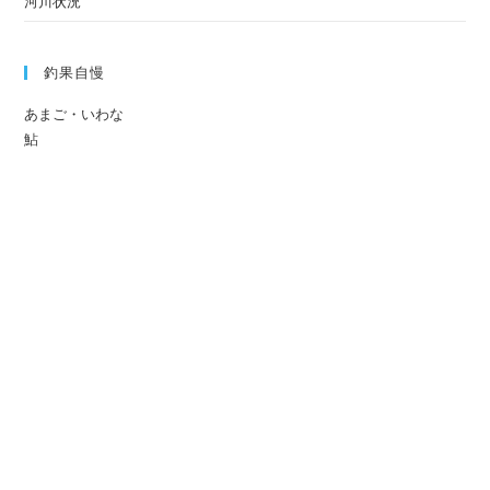
河川状況
釣果自慢
あまご・いわな
鮎