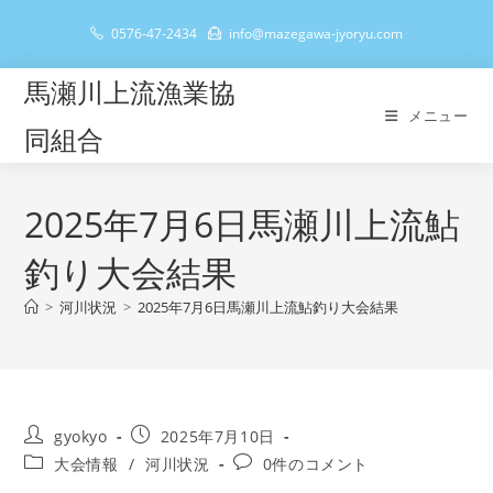
コ
0576-47-2434
info@mazegawa-jyoryu.com
ン
テ
馬瀬川上流漁業協
ン
メニュー
ツ
同組合
へ
ス
キ
2025年7月6日馬瀬川上流鮎
ッ
釣り大会結果
プ
>
河川状況
>
2025年7月6日馬瀬川上流鮎釣り大会結果
投
投
gyokyo
2025年7月10日
稿
稿
投
投
大会情報
/
河川状況
0件のコメント
者:
公
稿
稿