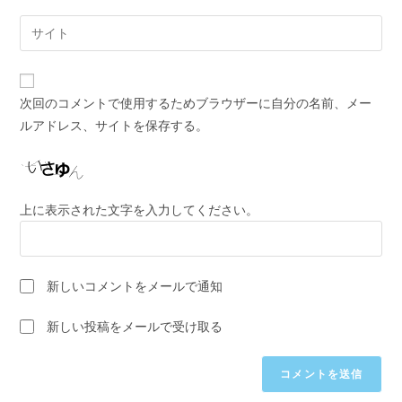
す
ル
Web
る
ア
サ
名
ド
イ
前
レ
ト
ま
次回のコメントで使用するためブラウザーに自分の名前、メー
ス
の
た
ルアドレス、サイトを保存する。
を
URL
は
入
を
ユ
力
入
ー
し
力
ザ
上に表示された文字を入力してください。
て
し
ー
コ
て
名
メ
く
を
ン
新しいコメントをメールで通知
だ
入
ト
さ
力
新しい投稿をメールで受け取る
い。
し
(任
て
意)
く