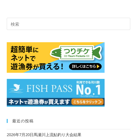
Pre
Es
to
clo
the
sea
pan
最近の投稿
2026年7月20日馬瀬川上流鮎釣り大会結果