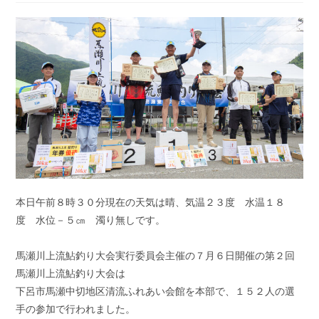
開
カ
コ
日:
テ
メ
ゴ
ン
リ
ト:
ー:
本日午前８時３０分現在の天気は晴、気温２３度 水温１８
度 水位－５㎝ 濁り無しです。
馬瀬川上流鮎釣り大会実行委員会主催の７月６日開催の第２回
馬瀬川上流鮎釣り大会は
下呂市馬瀬中切地区清流ふれあい会館を本部で、１５２人の選
手の参加で行われました。