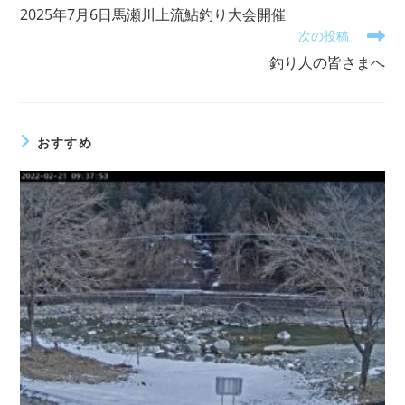
の
2025年7月6日馬瀬川上流鮎釣り大会開催
他
次の投稿
の
記
釣り人の皆さまへ
事
を
読
む
おすすめ