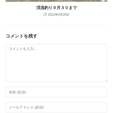
渓流釣り９月３０まで
2022年9月20日
コメントを残す
コ
メ
ン
ト
コ
メ
ン
メ
ト
ー