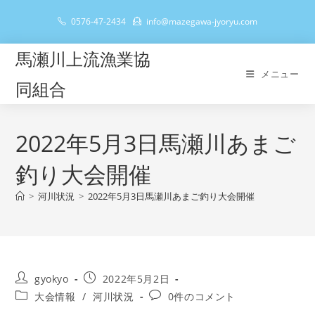
コ
0576-47-2434
info@mazegawa-jyoryu.com
ン
テ
馬瀬川上流漁業協
ン
メニュー
ツ
同組合
へ
ス
キ
2022年5月3日馬瀬川あまご
ッ
釣り大会開催
プ
>
河川状況
>
2022年5月3日馬瀬川あまご釣り大会開催
投
投
gyokyo
2022年5月2日
稿
稿
投
投
大会情報
/
河川状況
0件のコメント
者:
公
稿
稿