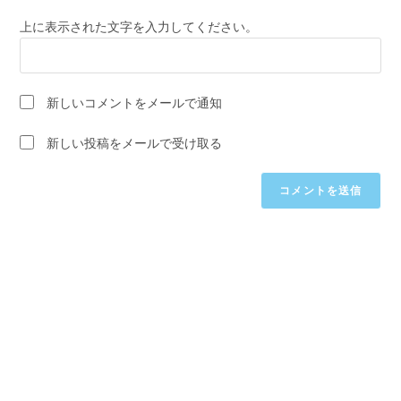
ー
し
力
ザ
上に表示された文字を入力してください。
て
し
ー
コ
て
名
メ
く
を
ン
新しいコメントをメールで通知
だ
入
ト
さ
力
新しい投稿をメールで受け取る
い。
し
(任
て
意)
く
だ
さ
い