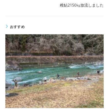
記
稚鮎2150㎏放流しました
事
を
読
む
おすすめ