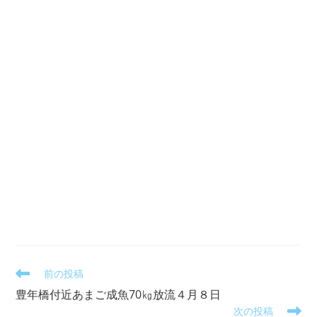
そ
前の投稿
の
豊年橋付近あまご成魚70㎏放流４月８日
他
次の投稿
の