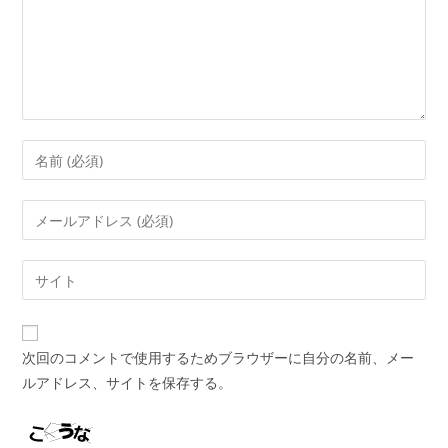
メ
ン
ト
コ
メ
ン
メ
ト
ー
す
ル
Web
る
ア
サ
名
ド
イ
前
レ
ト
ま
次回のコメントで使用するためブラウザーに自分の名前、メー
ス
の
た
ルアドレス、サイトを保存する。
を
URL
は
入
を
ユ
力
入