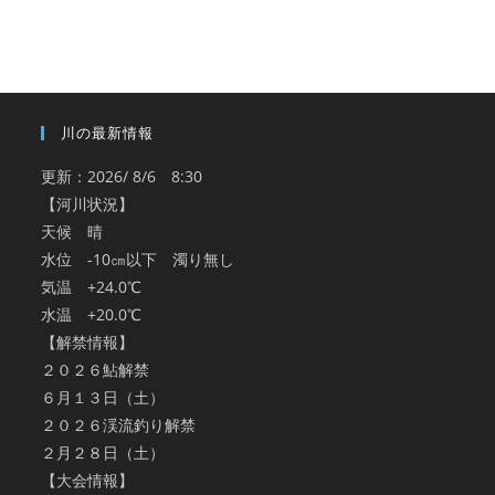
カ
イ
ブ
川の最新情報
更新：2026/ 8/6 8:30
【河川状況】
天候 晴
水位 -10㎝以下 濁り無し
気温 +24.0℃
水温 +20.0℃
【解禁情報】
２０２６鮎解禁
６月１３日（土）
２０２６渓流釣り解禁
２月２８日（土）
【大会情報】