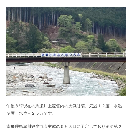
開
カ
コ
日:
テ
メ
ゴ
ン
リ
ト:
ー:
午後３時現在の馬瀬川上流管内の天気は晴、気温１２度 水温
９度 水位＋２５㎝です。
南飛騨馬瀬川観光協会主催の５月３日に予定しております第２