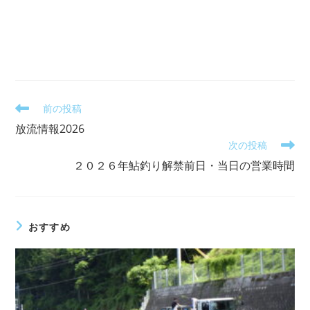
そ
前の投稿
の
放流情報2026
他
次の投稿
の
記
２０２６年鮎釣り解禁前日・当日の営業時間
事
を
読
む
おすすめ