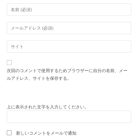
コ
メ
ン
メ
ト
ー
す
ル
Web
る
ア
サ
名
ド
イ
前
レ
ト
ま
次回のコメントで使用するためブラウザーに自分の名前、メー
ス
の
た
ルアドレス、サイトを保存する。
を
URL
は
入
を
ユ
力
入
ー
し
力
上に表示された文字を入力してください。
ザ
て
し
ー
コ
て
名
メ
く
を
新しいコメントをメールで通知
ン
だ
入