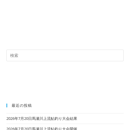
Pre
Es
to
clo
the
sea
pan
最近の投稿
2026年7月20日馬瀬川上流鮎釣り大会結果
2026年7月20日馬瀬川上流鮎釣り大会開催