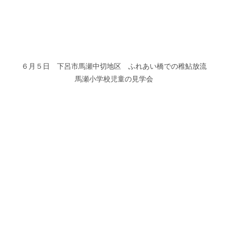
６月５日 下呂市馬瀬中切地区 ふれあい橋での稚鮎放流
馬瀬小学校児童の見学会