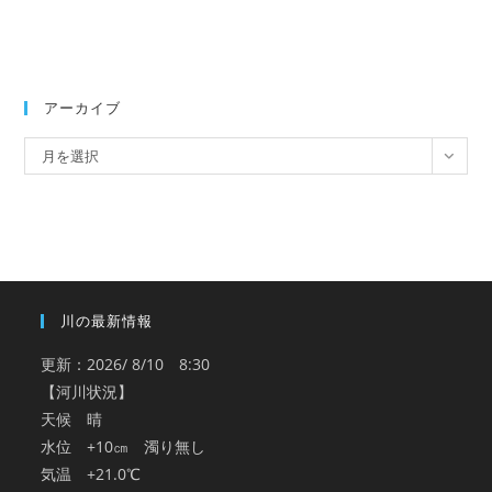
アーカイブ
ア
月を選択
ー
カ
イ
ブ
川の最新情報
更新：2026/ 8/10 8:30
【河川状況】
天候 晴
水位 +10㎝ 濁り無し
気温 +21.0℃