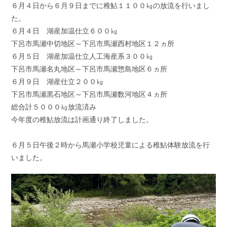
６月４日から６月９日までに稚鮎１１００㎏の放流を行いまし
た。
６月４日 湖産加温仕立６００㎏
下呂市馬瀬中切地区～下呂市馬瀬西村地区１２ヵ所
６月５日 湖産加温仕立人工海産系３００㎏
下呂市馬瀬名丸地区～下呂市馬瀬惣島地区６ヵ所
６月９日 湖産仕立２００㎏
下呂市馬瀬黒石地区～下呂市馬瀬数河地区４ヵ所
総合計５０００㎏放流済み
今年度の稚鮎放流は計画通り終了しました。
６月５日午後２時から馬瀬小学校児童による稚鮎体験放流を行
いました。