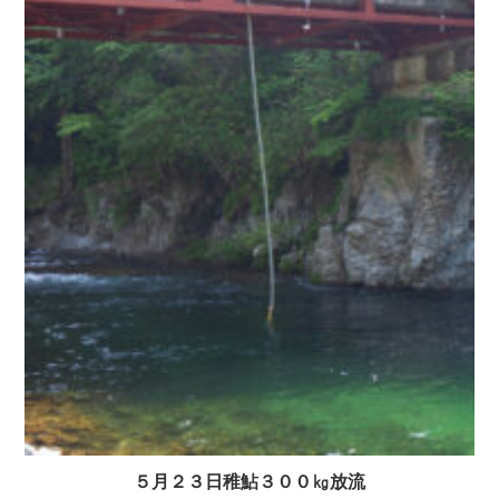
５月２３日稚鮎３００㎏放流