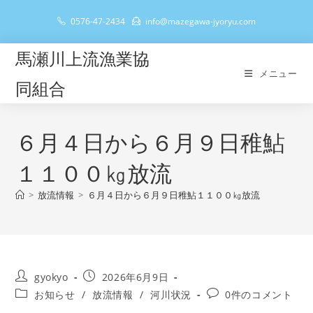
コ
0576-47-2434
info@mazegawa-jyoryu.com
ン
テ
馬瀬川上流漁業協
ン
メニュー
ツ
同組合
へ
ス
キ
６月４日から６月９日稚鮎
ッ
１１００㎏放流
プ
>
放流情報
>
６月４日から６月９日稚鮎１１００㎏放流
投
投
gyokyo
2026年6月9日
稿
稿
投
投
お知らせ
/
放流情報
/
河川状況
0件のコメント
者:
公
稿
稿