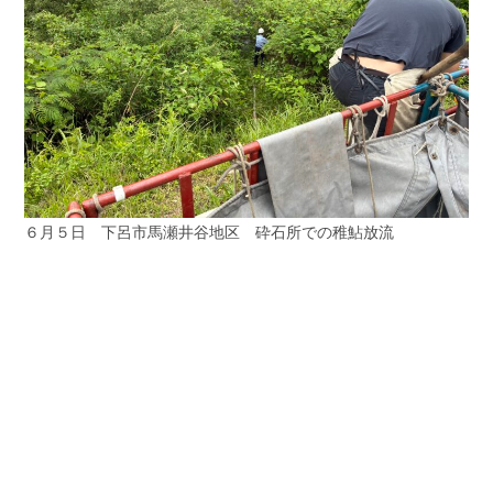
６月５日 下呂市馬瀬井谷地区 砕石所での稚鮎放流