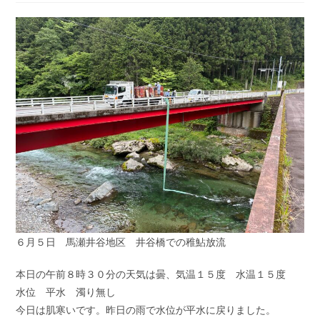
開
カ
コ
日:
テ
メ
ゴ
ン
リ
ト:
ー:
６月５日 馬瀬井谷地区 井谷橋での稚鮎放流
本日の午前８時３０分の天気は曇、気温１５度 水温１５度
水位 平水 濁り無し
今日は肌寒いです。昨日の雨で水位が平水に戻りました。