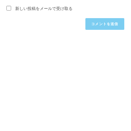
ト
さ
力
新しい投稿をメールで受け取る
い。
し
(任
て
意)
く
だ
さ
い