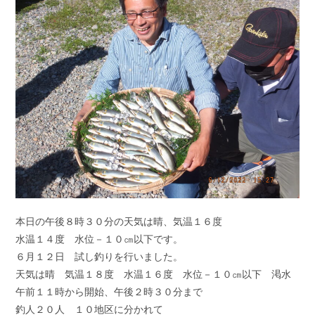
ゴ
ン
リ
ト:
ー:
本日の午後８時３０分の天気は晴、気温１６度
水温１４度 水位－１０㎝以下です。
６月１２日 試し釣りを行いました。
天気は晴 気温１８度 水温１６度 水位－１０㎝以下 渇水
午前１１時から開始、午後２時３０分まで
釣人２０人 １０地区に分かれて