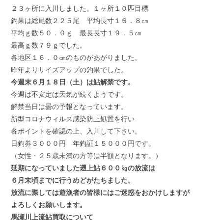
２３ヶ所に入川しました。１ヶ所１０匹目標
釣果は総尾数２２５尾 平均長寸１６．８㎝
平均ｇ数５０．０ｇ 最長長寸１９．５㎝
最高ｇ数７９ｇでした。
各地区１６．０㎝のものがあがりました。
昨年よりサイズアップの釣果でした。
今週末６月１８日（土）は鮎解禁です。
今週は不安定は天気が続くようです。
解禁当日は曇の予報となっています。
新型コロナウィルス感染防止処置を行い
各ポイントを確認の上、入川して下さい。
日釣券３０００円 年釣証１５０００円です。
（女性・２５歳未満の方等は半額となります。）
延期になっていました遡上鮎６００㎏の放流は
６月末頃までに行うめどがたちました。
放流に際しては遊漁者の皆様にはご迷惑をおかけしますが
よろしくお願いします。
馬瀬川上流鮎買取について