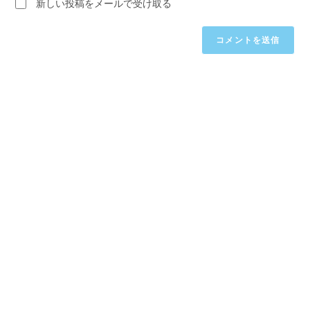
新しい投稿をメールで受け取る
い。
し
(任
て
意)
く
だ
さ
い