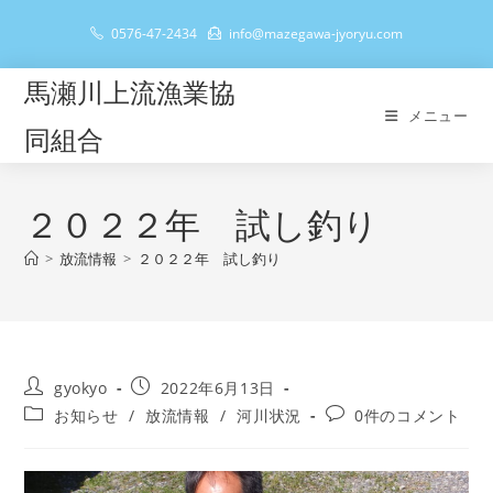
コ
0576-47-2434
info@mazegawa-jyoryu.com
ン
テ
馬瀬川上流漁業協
ン
メニュー
ツ
同組合
へ
ス
キ
２０２２年 試し釣り
ッ
>
放流情報
>
２０２２年 試し釣り
プ
投
投
gyokyo
2022年6月13日
稿
稿
投
投
お知らせ
/
放流情報
/
河川状況
0件のコメント
者:
公
稿
稿
開
カ
コ
日:
テ
メ