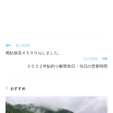
そ
前の投稿
の
稚鮎放流４５００㎏しました。
他
次の投稿
の
記
２０２２年鮎釣り解禁前日・当日の営業時間
事
を
読
む
おすすめ