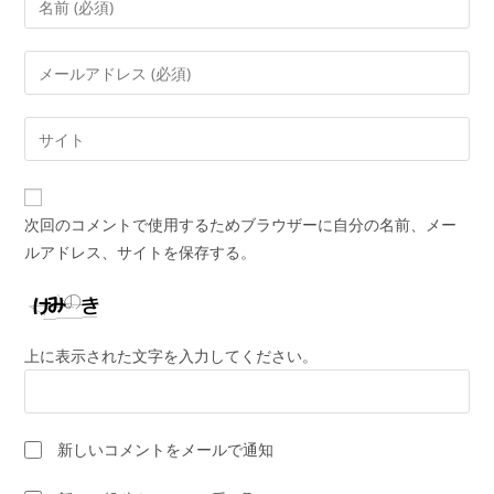
メ
ン
メ
ト
ー
す
ル
Web
る
ア
サ
名
ド
イ
前
レ
ト
ま
次回のコメントで使用するためブラウザーに自分の名前、メー
ス
の
た
ルアドレス、サイトを保存する。
を
URL
は
入
を
ユ
力
入
ー
し
力
ザ
上に表示された文字を入力してください。
て
し
ー
コ
て
名
メ
く
を
ン
新しいコメントをメールで通知
だ
入
ト
さ
力