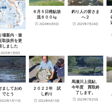
６月５日稚鮎放
釣り人の皆さま
流６００㎏
へ２
2024年6月6日
2025年7月24日
り場案内・遊
証取扱所を更
新しました
2025年1月8日
馬瀬川上流鮎、
今年度 買取終
けましておめ
２０２２年 試
了します。
でとう
し釣り
2023年7月25日
2022年1月11日
2022年6月13日