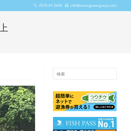
0576-47-2434
info@mazegawa-jyoryu.com
上
Press
Escape
to
close
the
search
panel.