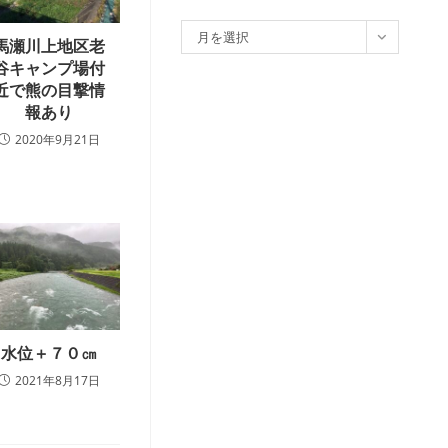
ア
月を選択
馬瀬川上地区老
ー
谷キャンプ場付
カ
近で熊の目撃情
イ
報あり
ブ
2020年9月21日
水位＋７０㎝
2021年8月17日