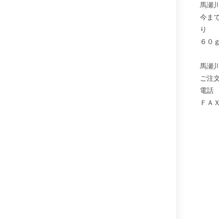
馬瀬
今ま
り
６０
馬瀬
ご注
電話
ＦＡ