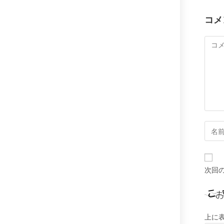
コメ
コ
メ
ン
ト
コ
メ
ン
ト
次回
す
る
名
前
上に