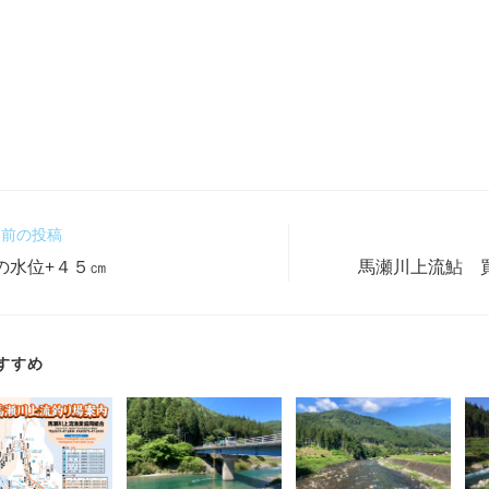
前の投稿
の水位+４５㎝
馬瀬川上流鮎 
すすめ