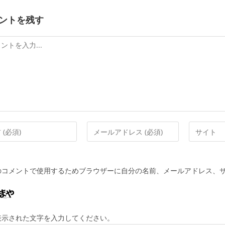
ントを残す
メ
Web
ー
サ
ル
イ
ア
ト
のコメントで使用するためブラウザーに自分の名前、メールアドレス、
ド
の
レ
URL
ス
を
を
入
表示された文字を入力してください。