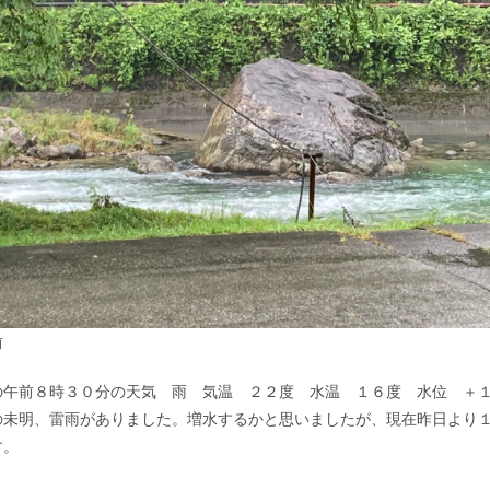
前
の午前８時３０分の天気 雨 気温 ２２度 水温 １６度 水位 ＋
の未明、雷雨がありました。増水するかと思いましたが、現在昨日より
す。