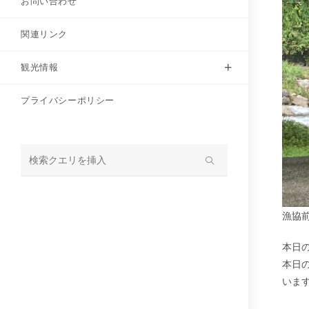
お問い合わせ
関連リンク
観光情報
プライバシーポリシー
サ
イ
ト
漁協
内
検
本日
索
本日
いま