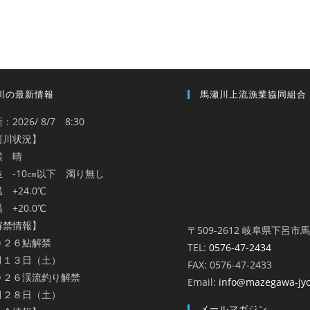
川の最新情報
馬瀬川上流漁業協同組合
：2026/ 8/7 8:30
河川状況】
候 晴
位 -10㎝以下 濁り無し
 +24.0℃
 +20.0℃
解禁情報】
〒509-2612 岐阜県下呂市
０２６鮎解禁
TEL:
0576-47-2434
月１３日（土）
FAX: 0576-47-2433
０２６渓流釣り解禁
Email:
info@mazegawa-jy
月２８日（土）
メールマガジン