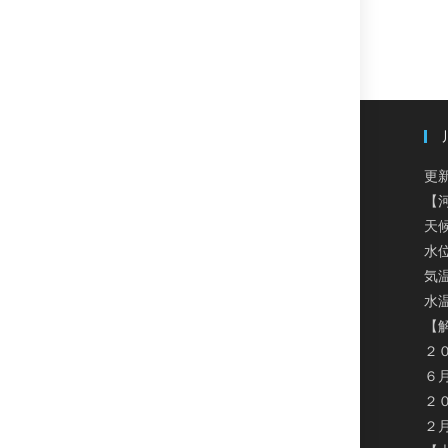
更新
【
天
水
気温
水温
【
２
６
２
２