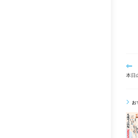
そ
の
本日
他
の
記
事
を
お
読
む