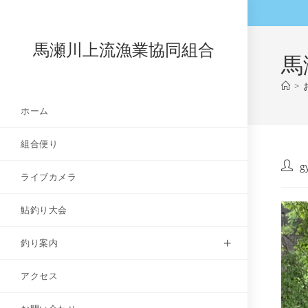
コ
ン
テ
馬瀬川上流漁業協同組合
馬
ン
ツ
>
へ
ホーム
ス
キ
組合便り
ッ
プ
投
g
ライブカメラ
稿
者:
鮎釣り大会
釣り案内
アクセス