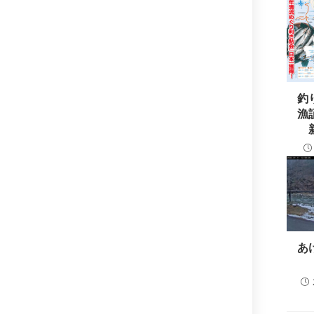
釣
漁
あ