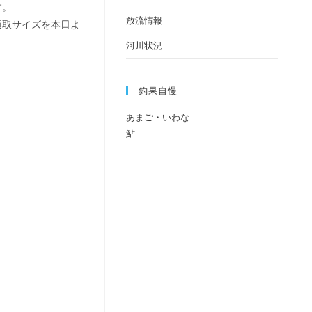
す。
放流情報
買取サイズを本日よ
河川状況
釣果自慢
あまご・いわな
鮎