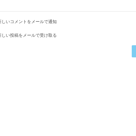
入
力
力
し
し
て
新しいコメントをメールで通知
て
く
コ
だ
新しい投稿をメールで受け取る
メ
さ
ン
い。
ト
(任
意)