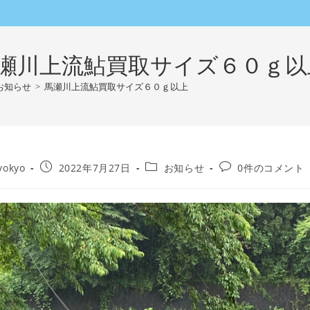
瀬川上流鮎買取サイズ６０ｇ以
お知らせ
>
馬瀬川上流鮎買取サイズ６０ｇ以上
投
投
投
yokyo
2022年7月27日
お知らせ
0件のコメント
稿
稿
稿
公
カ
コ
開
テ
メ
日:
ゴ
ン
リ
ト:
ー: