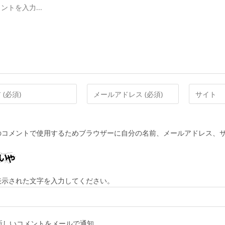
メ
Web
ー
サ
ル
イ
ア
ト
のコメントで使用するためブラウザーに自分の名前、メールアドレス、
ド
の
レ
URL
ス
を
を
入
表示された文字を入力してください。
入
力
力
し
し
て
新しいコメントをメールで通知