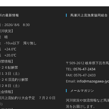
川の最新情報
馬瀬川上流漁業協同組合
：2026/ 8/6 8:30
河川状況】
候 晴
位 -10㎝以下 濁り無し
 +24.0℃
 +20.0℃
解禁情報】
〒509-2612 岐阜県下呂市
０２６鮎解禁
TEL:
0576-47-2434
月１３日（土）
FAX: 0576-47-2433
０２６渓流釣り解禁
Email:
info@mazegawa-jy
月２８日（土）
メールマガジン
大会情報】
瀬川上流鮎釣り大会予定 ７月２０日
河川状況や放流情報など馬
月）
況をお届けします。