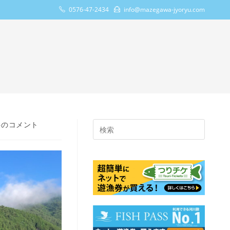
0576-47-2434
info@mazegawa-jyoryu.com
件のコメント
Press
Escape
to
close
the
search
panel.