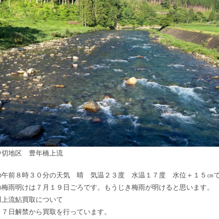
中切地区 豊年橋上流
の午前８時３０分の天気 晴 気温２３度 水温１７度 水位＋１５㎝
の梅雨明けは７月１９日ごろです。もうじき梅雨が明けると思います。
川上流鮎買取について
１７日解禁から買取を行っています。