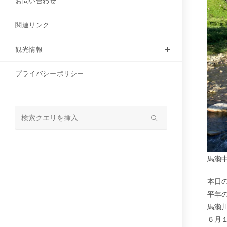
お問い合わせ
関連リンク
観光情報
プライバシーポリシー
サ
イ
ト
馬瀬
内
検
本日
索
平年
馬瀬
６月