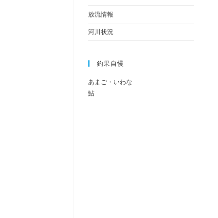
放流情報
河川状況
釣果自慢
あまご・いわな
鮎