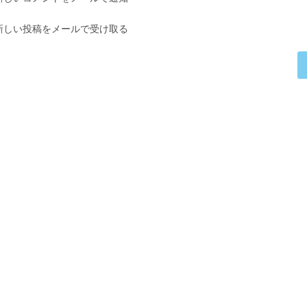
て
く
コ
だ
新しい投稿をメールで受け取る
メ
さ
ン
い。
ト
(任
意)