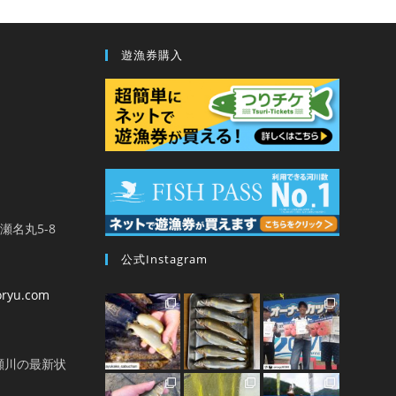
遊漁券購入
馬瀬名丸5-8
公式Instagram
oryu.com
瀬川の最新状