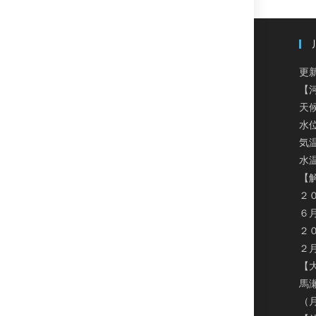
更新
【
天
水
気温
水温
【
２
６
２
２
【
馬
（