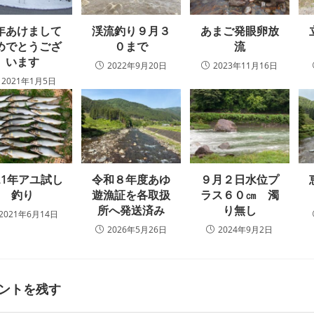
年あけまして
渓流釣り９月３
あまご発眼卵放
めでとうござ
０まで
流
います
2022年9月20日
2023年11月16日
2021年1月5日
021年アユ試し
令和８年度あゆ
９月２日水位プ
釣り
遊漁証を各取扱
ラス６０㎝ 濁
所へ発送済み
り無し
2021年6月14日
2026年5月26日
2024年9月2日
ントを残す