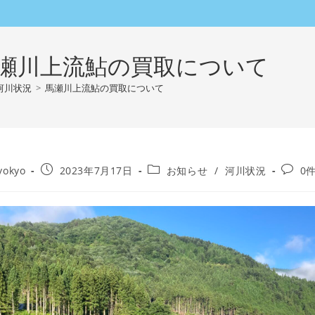
瀬川上流鮎の買取について
河川状況
>
馬瀬川上流鮎の買取について
投
投
投
yokyo
2023年7月17日
お知らせ
/
河川状況
0
稿
稿
稿
公
カ
コ
開
テ
メ
日:
ゴ
ン
リ
ト:
ー: