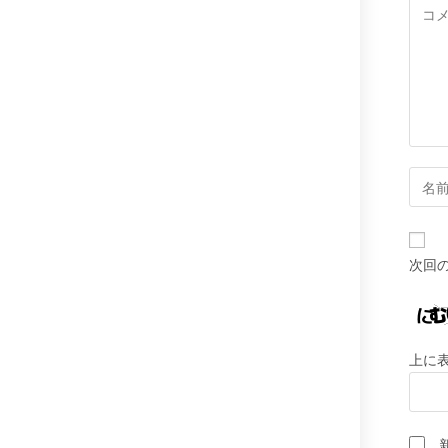
コ
メ
ン
ト
コ
メ
ン
ト
次回
す
る
名
前
上に
ま
た
は