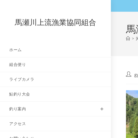
コ
ン
テ
馬瀬川上流漁業協同組合
馬
ン
ツ
>
へ
ホーム
ス
キ
組合便り
ッ
プ
投
g
ライブカメラ
稿
者:
鮎釣り大会
釣り案内
アクセス