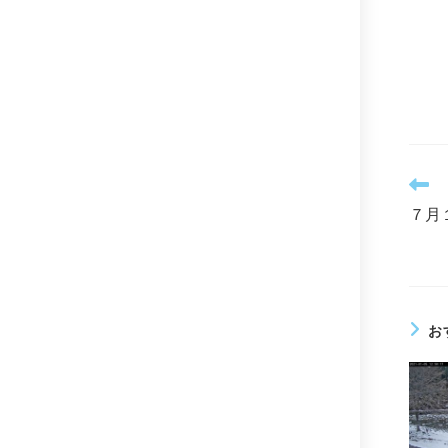
そ
の
７月
他
の
記
事
を
読
お
む