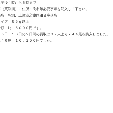
は午後４時から６時まで
簿（買取順）に住所・氏名等必要事項を記入して下さい。
場所 馬瀬川上流漁業協同組合事務所
サイズ ５５ｇ以上
金額 ㎏ ５０００円です。
１５日・１６日の２日間の買取は３７人より７４４尾を購入しました。
は４６尾、１６，２５０円でした。