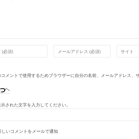
メ
Web
ー
サ
ル
イ
ア
ト
のコメントで使用するためブラウザーに自分の名前、メールアドレス、
ド
の
レ
URL
ス
を
を
入
表示された文字を入力してください。
入
力
力
し
し
て
新しいコメントをメールで通知
て
く