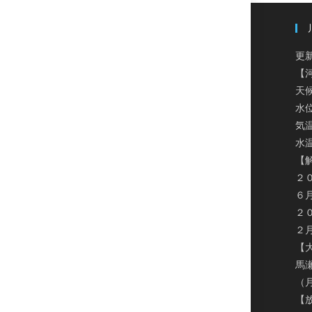
更新
【
天
水
気温
水温
【
２
６
２
２
【
馬
（
【