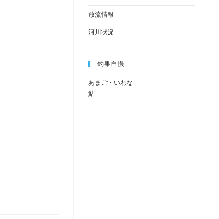
放流情報
河川状況
釣果自慢
あまご・いわな
鮎