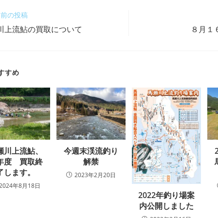
前の投稿
川上流鮎の買取について
８月１
すすめ
瀬川上流鮎、
今週末渓流釣り
年度 買取終
解禁
了します。
2023年2月20日
2024年8月18日
2022年釣り場案
内公開しました