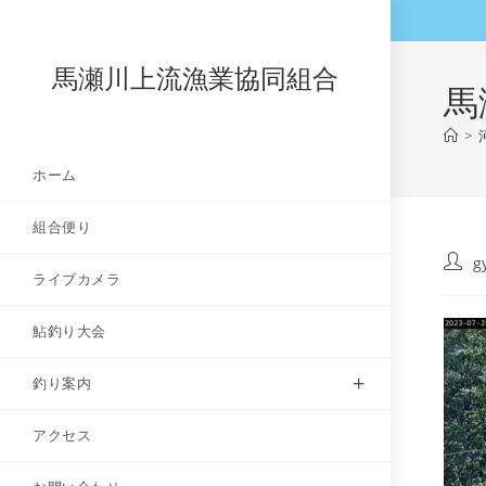
コ
ン
テ
馬瀬川上流漁業協同組合
馬
ン
ツ
>
へ
ホーム
ス
キ
組合便り
ッ
プ
投
g
ライブカメラ
稿
者:
鮎釣り大会
釣り案内
アクセス