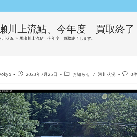
瀬川上流鮎、今年度 買取終了
河川状況
>
馬瀬川上流鮎、今年度 買取終了します。
投
投
投
yokyo
2023年7月25日
お知らせ
/
河川状況
0
稿
稿
稿
公
カ
コ
開
テ
メ
日:
ゴ
ン
リ
ト:
ー: