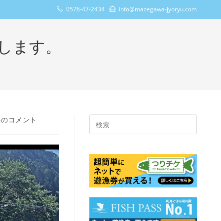
0576-47-2434
info@mazegawa-jyoryu.com
します。
件のコメント
Press
Escape
to
close
the
search
panel.