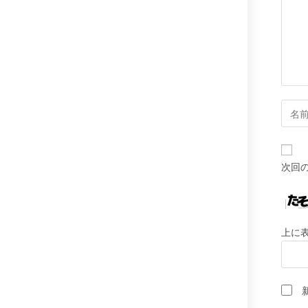
メ
ン
ト
コ
メ
ン
ト
次回
す
る
名
前
上に
ま
た
は
ユ