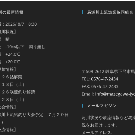
川の最新情報
馬瀬川上流漁業協同組合
：2026/ 8/7 8:30
河川状況】
候 晴
位 -10㎝以下 濁り無し
 +24.0℃
 +20.0℃
解禁情報】
〒509-2612 岐阜県下呂市
０２６鮎解禁
TEL:
0576-47-2434
月１３日（土）
FAX: 0576-47-2433
０２６渓流釣り解禁
Email:
info@mazegawa-jy
月２８日（土）
メールマガジン
大会情報】
瀬川上流鮎釣り大会予定 ７月２０日
河川状況や放流情報など馬
月）
況をお届けします。
放流情報】
メールアドレス: