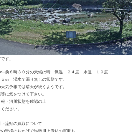
前です。
の午前８時３０分の天候は晴 気温 ２４度 水温 １９度
－５㎝ 渇水で濁り無しの状態です。
の天気予報では晴天が続くようです。
症等に気をつけて下さい。
予報・河川状態を確認の上
をください。
川上流鮎の買取について
者の皆様のおかげで馬瀬川上流鮎の買取も