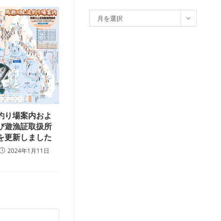
ア
月を選択
ー
カ
イ
ブ
釣り場案内およ
び遊漁証取扱所
を更新しました
2024年1月11日