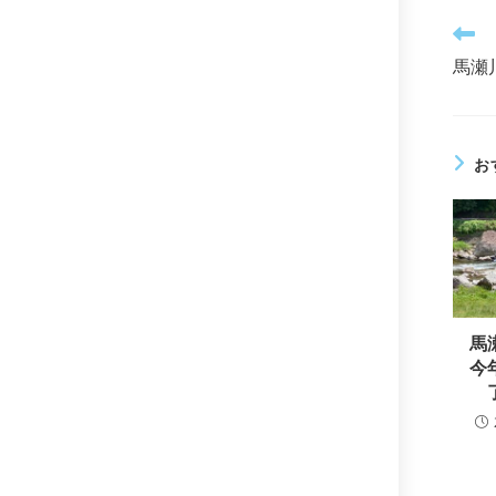
そ
の
馬瀬
他
の
記
事
を
お
読
む
馬
今