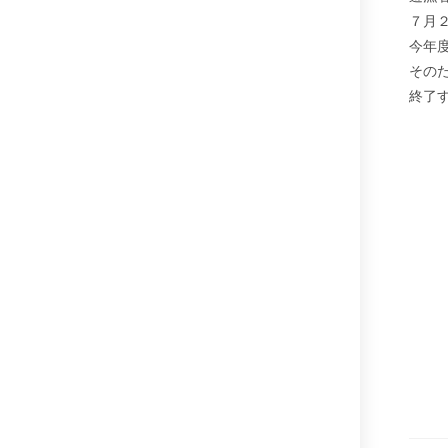
７月
今年
その
終了