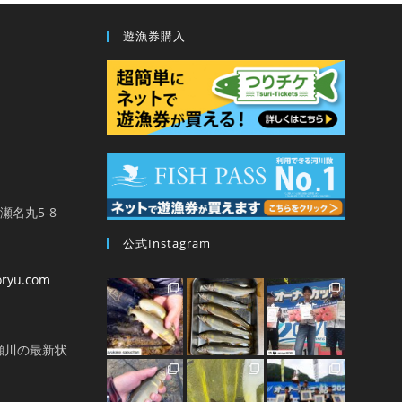
遊漁券購入
馬瀬名丸5-8
公式Instagram
oryu.com
瀬川の最新状