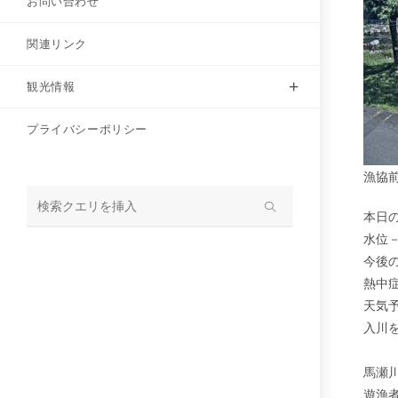
お問い合わせ
関連リンク
観光情報
プライバシーポリシー
漁協
本日
サ
水位
イ
今後
ト
熱中
内
天気
検
入川
索
馬瀬
遊漁