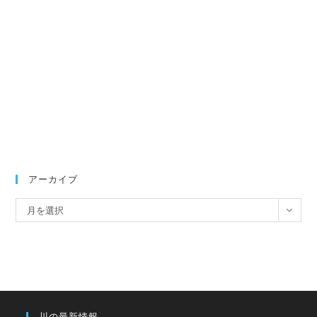
アーカイブ
ア
月を選択
ー
カ
イ
ブ
川の最新情報