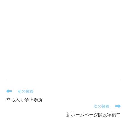
そ
前の投稿
の
立ち入り禁止場所
他
次の投稿
の
記
新ホームページ開設準備中
事
を