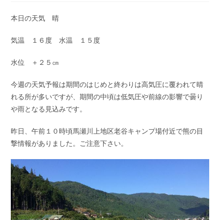
開
テ
コ
日:
ゴ
メ
本日の天気 晴
リ
ン
ー:
ト:
気温 １６度 水温 １５度
水位 ＋２５㎝
今週の天気予報は期間のはじめと終わりは高気圧に覆われて晴
れる所が多いですが、期間の中頃は低気圧や前線の影響で曇り
や雨となる見込みです。
昨日、午前１０時頃馬瀬川上地区老谷キャンプ場付近で熊の目
撃情報がありました。ご注意下さい。