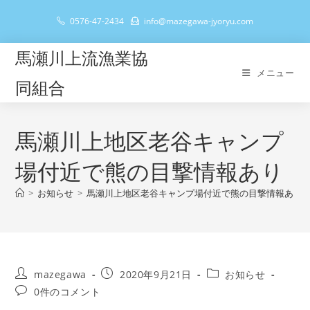
コ
0576-47-2434
info@mazegawa-jyoryu.com
ン
テ
馬瀬川上流漁業協
ン
メニュー
ツ
同組合
へ
ス
キ
馬瀬川上地区老谷キャンプ
ッ
場付近で熊の目撃情報あり
プ
>
お知らせ
>
馬瀬川上地区老谷キャンプ場付近で熊の目撃情報あり
投
投
投
mazegawa
2020年9月21日
お知らせ
稿
稿
稿
投
0件のコメント
者:
公
カ
稿