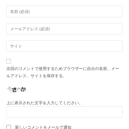
コ
メ
ン
メ
ト
ー
す
ル
Web
る
ア
サ
名
ド
イ
前
レ
ト
ま
次回のコメントで使用するためブラウザーに自分の名前、メー
ス
の
た
ルアドレス、サイトを保存する。
を
URL
は
入
を
ユ
力
入
ー
し
力
ザ
上に表示された文字を入力してください。
て
し
ー
コ
て
名
メ
く
を
ン
新しいコメントをメールで通知