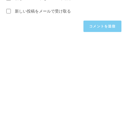
だ
入
ト
さ
力
新しい投稿をメールで受け取る
い。
し
(任
て
意)
く
だ
さ
い