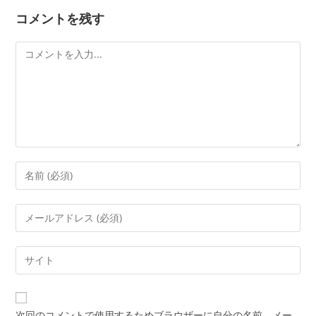
コメントを残す
コ
メ
ン
ト
コ
メ
ン
メ
ト
ー
す
ル
Web
る
ア
サ
名
ド
イ
前
レ
ト
ま
次回のコメントで使用するためブラウザーに自分の名前、メー