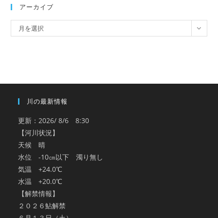
アーカイブ
ア
月を選択
ー
カ
イ
ブ
川の最新情報
更新：2026/ 8/6 8:30
【河川状況】
天候 晴
水位 -10㎝以下 濁り無し
気温 +24.0℃
水温 +20.0℃
【解禁情報】
２０２６鮎解禁
６月１３日（土）