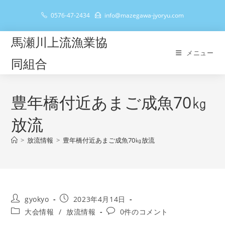
コ
0576-47-2434
info@mazegawa-jyoryu.com
ン
テ
馬瀬川上流漁業協
ン
メニュー
ツ
同組合
へ
ス
キ
豊年橋付近あまご成魚70㎏
ッ
放流
プ
>
放流情報
>
豊年橋付近あまご成魚70㎏放流
投
投
gyokyo
2023年4月14日
稿
稿
投
投
大会情報
/
放流情報
0件のコメント
者:
公
稿
稿