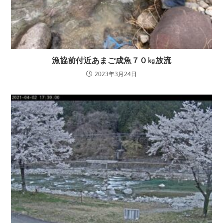
漁協前付近あまご成魚７０㎏放流
2023年3月24日