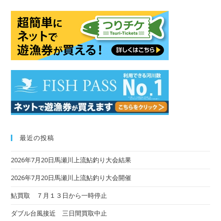
to
clo
the
sea
pan
最近の投稿
2026年7月20日馬瀬川上流鮎釣り大会結果
2026年7月20日馬瀬川上流鮎釣り大会開催
鮎買取 ７月１３日から一時停止
ダブル台風接近 三日間買取中止