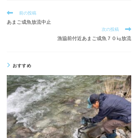
そ
前の投稿
の
あまご成魚放流中止
他
次の投稿
の
記
漁協前付近あまご成魚７０㎏放流
事
を
読
む
おすすめ