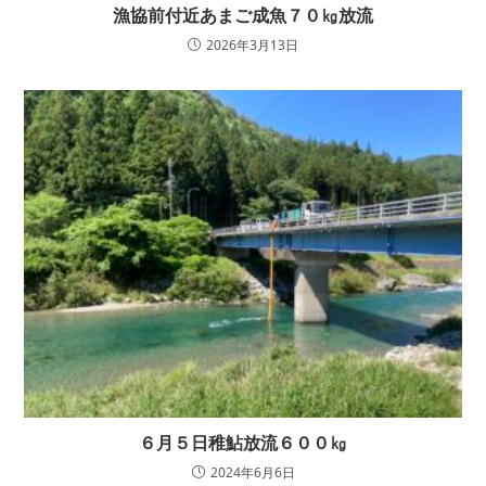
漁協前付近あまご成魚７０㎏放流
2026年3月13日
６月５日稚鮎放流６００㎏
2024年6月6日