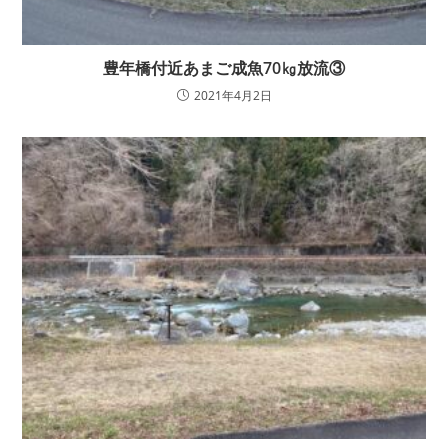
豊年橋付近あまご成魚70㎏放流③
2021年4月2日