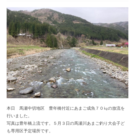
開
カ
コ
日:
テ
メ
ゴ
ン
リ
ト:
ー:
本日 馬瀬中切地区 豊年橋付近にあまご成魚７０㎏の放流を
行いました。
写真は豊年橋上流です。５月３日の馬瀬川あまご釣り大会子ど
も専用区予定場所です。