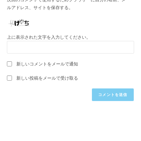
ス
の
た
ルアドレス、サイトを保存する。
を
URL
は
入
を
ユ
力
入
ー
し
力
ザ
上に表示された文字を入力してください。
て
し
ー
コ
て
名
メ
く
を
ン
新しいコメントをメールで通知
だ
入
ト
さ
力
新しい投稿をメールで受け取る
い。
し
(任
て
意)
く
だ
さ
い