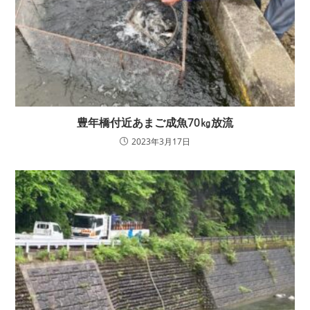
豊年橋付近あまご成魚70㎏放流
2023年3月17日