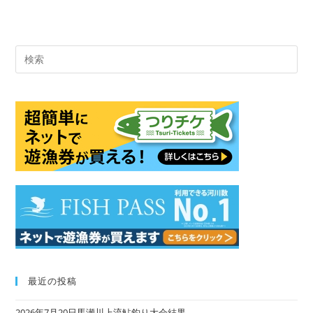
Pre
Es
to
clo
the
sea
pan
最近の投稿
2026年7月20日馬瀬川上流鮎釣り大会結果