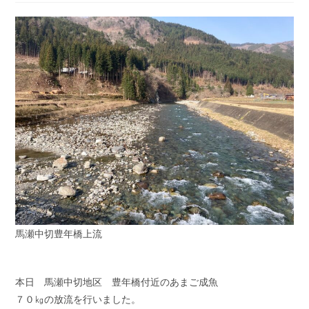
開
テ
コ
日:
ゴ
メ
リ
ン
ー:
ト:
馬瀬中切豊年橋上流
本日 馬瀬中切地区 豊年橋付近のあまご成魚
７０㎏の放流を行いました。