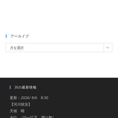
アーカイブ
ア
月を選択
ー
カ
イ
ブ
川の最新情報
更新：2026/ 8/6 8:30
【河川状況】
天候 晴
水位 -10㎝以下 濁り無し