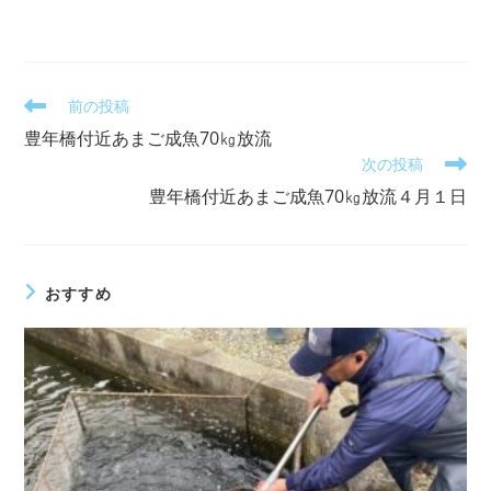
そ
前の投稿
の
豊年橋付近あまご成魚70㎏放流
他
次の投稿
の
記
豊年橋付近あまご成魚70㎏放流４月１日
事
を
読
む
おすすめ