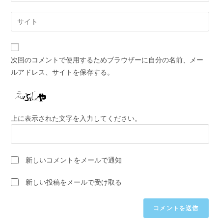
ー
す
ル
Web
る
ア
サ
名
ド
イ
前
レ
ト
ま
次回のコメントで使用するためブラウザーに自分の名前、メー
ス
の
た
ルアドレス、サイトを保存する。
を
URL
は
入
を
ユ
力
入
ー
し
力
ザ
上に表示された文字を入力してください。
て
し
ー
コ
て
名
メ
く
を
ン
新しいコメントをメールで通知
だ
入
ト
さ
力
新しい投稿をメールで受け取る
い。
し
(任
て
意)
く