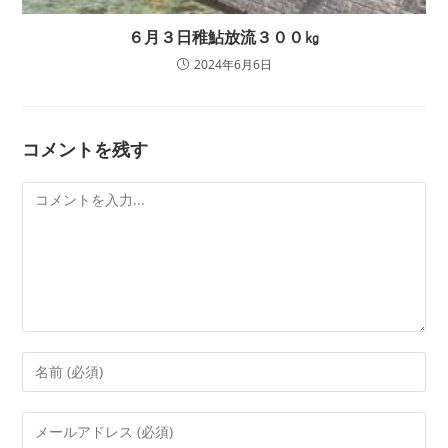
６月３日稚鮎放流３００㎏
2024年6月6日
コメントを残す
コ
メ
ン
ト
コ
メ
ン
メ
ト