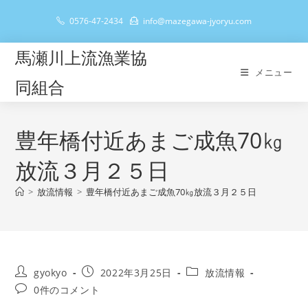
コ
0576-47-2434
info@mazegawa-jyoryu.com
ン
テ
馬瀬川上流漁業協
ン
メニュー
ツ
同組合
へ
ス
キ
豊年橋付近あまご成魚70㎏
ッ
放流３月２５日
プ
>
放流情報
>
豊年橋付近あまご成魚70㎏放流３月２５日
投
投
投
gyokyo
2022年3月25日
放流情報
稿
稿
稿
投
0件のコメント
者:
公
カ
稿