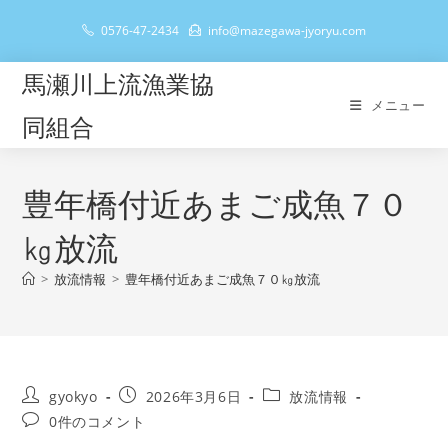
コ
0576-47-2434
info@mazegawa-jyoryu.com
ン
テ
馬瀬川上流漁業協
ン
メニュー
ツ
同組合
へ
ス
キ
豊年橋付近あまご成魚７０
ッ
㎏放流
プ
>
放流情報
>
豊年橋付近あまご成魚７０㎏放流
投
投
投
gyokyo
2026年3月6日
放流情報
稿
稿
稿
投
0件のコメント
者:
公
カ
稿