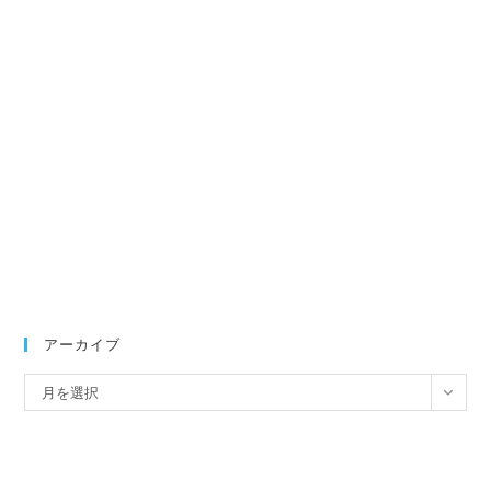
アーカイブ
ア
月を選択
ー
カ
イ