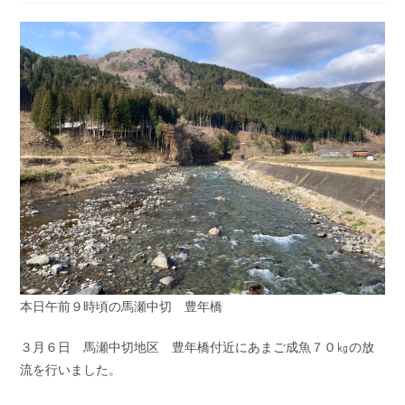
開
テ
コ
日:
ゴ
メ
リ
ン
ー:
ト:
本日午前９時頃の馬瀬中切 豊年橋
３月６日 馬瀬中切地区 豊年橋付近にあまご成魚７０㎏の放
流を行いました。