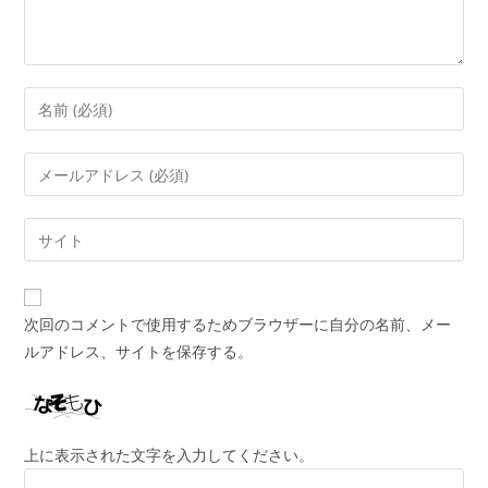
コ
メ
ン
メ
ト
ー
す
ル
Web
る
ア
サ
名
ド
イ
前
レ
ト
ま
次回のコメントで使用するためブラウザーに自分の名前、メー
ス
の
た
ルアドレス、サイトを保存する。
を
URL
は
入
を
ユ
力
入
ー
し
力
ザ
上に表示された文字を入力してください。
て
し
ー