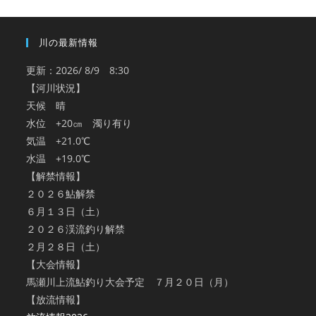
ブ
川の最新情報
更新：2026/ 8/9 8:30
【河川状況】
天候 晴
水位 +20㎝ 濁り有り
気温 +21.0℃
水温 +19.0℃
【解禁情報】
２０２６鮎解禁
６月１３日（土）
２０２６渓流釣り解禁
２月２８日（土）
【大会情報】
馬瀬川上流鮎釣り大会予定 ７月２０日（月）
【放流情報】