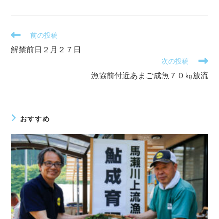
そ
前の投稿
の
解禁前日２月２７日
他
次の投稿
の
記
漁協前付近あまご成魚７０㎏放流
事
を
読
む
おすすめ