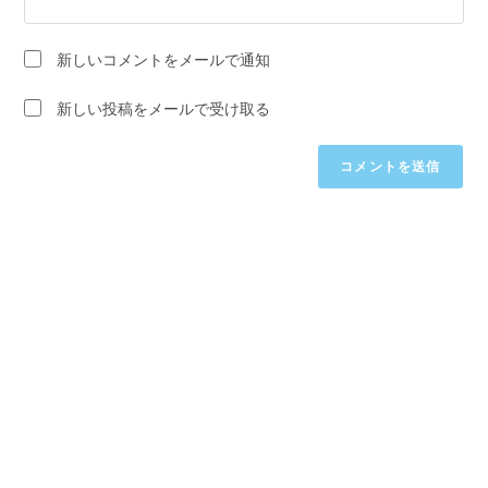
コ
て
名
メ
く
を
ン
新しいコメントをメールで通知
だ
入
ト
さ
力
新しい投稿をメールで受け取る
い。
し
(任
て
意)
く
だ
さ
い