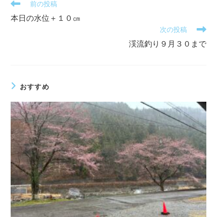
そ
前の投稿
の
本日の水位＋１０㎝
他
次の投稿
の
記
渓流釣り９月３０まで
事
を
読
む
おすすめ