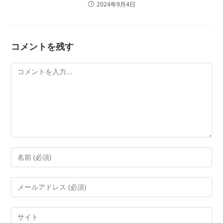
2024年9月4日
コメントを残す
コ
メ
ン
ト
コ
メ
ン
メ
ト
ー
す
ル
Web
る
ア