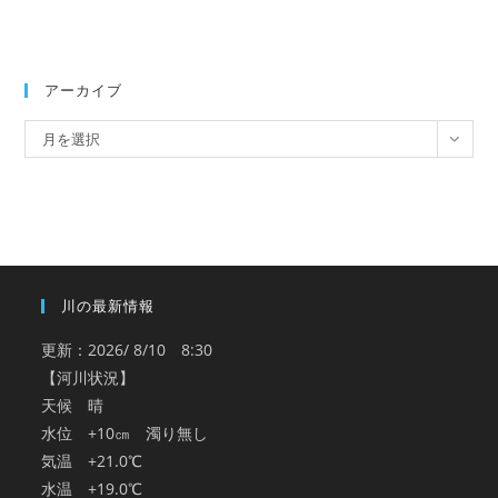
アーカイブ
ア
月を選択
ー
カ
イ
ブ
川の最新情報
更新：2026/ 8/10 8:30
【河川状況】
天候 晴
水位 +10㎝ 濁り無し
気温 +21.0℃
水温 +19.0℃