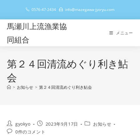
コ
0576-47-2434
info@mazegawa-jyoryu.com
ン
テ
馬瀬川上流漁業協
ン
メニュー
ツ
同組合
へ
ス
キ
第２４回清流めぐり利き鮎
ッ
会
プ
>
お知らせ
>
第２４回清流めぐり利き鮎会
投
投
投
gyokyo
2023年9月17日
お知らせ
稿
稿
稿
投
0件のコメント
者:
公
カ
稿