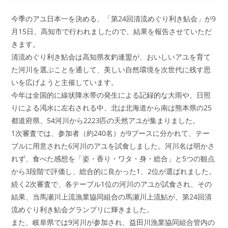
開
テ
コ
日:
ゴ
メ
今季のアユ日本一を決める、「第24回清流めぐり利き鮎会」が9
リ
ン
ー:
月15日、高知市で行われましたので、結果を報告させていただ
ト:
きます。
清流めぐり利き鮎会は高知県友釣連盟が、おいしいアユを育て
た河川を選ぶことを通して、美しい自然環境を次世代に残す思
いを広げようと主催しています。
今年は全国的に線状降水帯の発生による記録的な大雨や、日照
りによる渇水に左右される中、北は北海道から南は熊本県の25
都道府県、54河川から2223匹の天然アユが集まりました。
1次審査では、参加者（約240名）が9ブースに分かれて、テー
ブルに用意された6河川のアユを試食しました。河川名は明かさ
れず、食べた感想を「姿・香り・ワタ・身・総合」と5つの観点
から3段階で評価し、総合的に良かった1、2位が選ばれました。
続く2次審査で、各テーブル1位の河川のアユが試食され、その
結果、当馬瀬川上流漁業協同組合の馬瀬川上流鮎が、第24回清
流めぐり利き鮎会グランプリに輝きました。
また、岐阜県では9河川が参加され、益田川漁業協同組合管内の