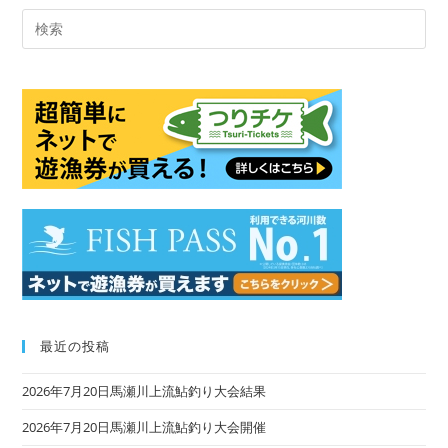
Pre
Es
to
clo
the
sea
pan
最近の投稿
2026年7月20日馬瀬川上流鮎釣り大会結果
2026年7月20日馬瀬川上流鮎釣り大会開催