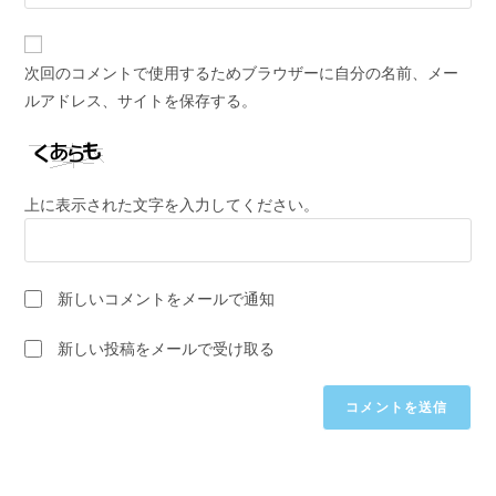
サ
名
ド
イ
前
レ
ト
ま
次回のコメントで使用するためブラウザーに自分の名前、メー
ス
の
た
ルアドレス、サイトを保存する。
を
URL
は
入
を
ユ
力
入
ー
し
力
ザ
上に表示された文字を入力してください。
て
し
ー
コ
て
名
メ
く
を
ン
新しいコメントをメールで通知
だ
入
ト
さ
力
新しい投稿をメールで受け取る
い。
し
(任
て
意)
く
だ
さ