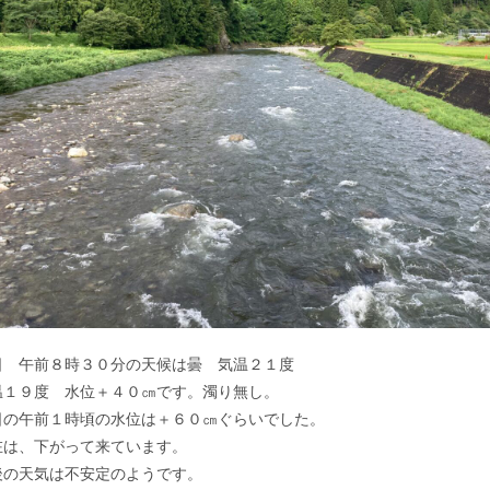
 午前８時３０分の天候は曇 気温２１度
１９度 水位＋４０㎝です。濁り無し。
の午前１時頃の水位は＋６０㎝ぐらいでした。
は、下がって来ています。
の天気は不安定のようです。