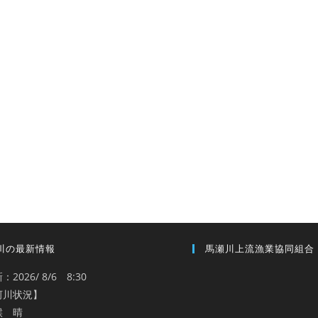
川の最新情報
馬瀬川上流漁業協同組合
：2026/ 8/6 8:30
河川状況】
候 晴