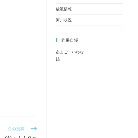
放流情報
河川状況
釣果自慢
あまご・いわな
鮎
次の投稿
 水位＋１１０㎝