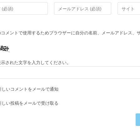
メ
Web
ー
サ
ル
イ
ア
ト
のコメントで使用するためブラウザーに自分の名前、メールアドレス、
ド
の
レ
URL
ス
を
を
入
表示された文字を入力してください。
入
力
力
し
し
て
新しいコメントをメールで通知
て
く
コ
だ
新しい投稿をメールで受け取る
メ
さ
ン
い。
ト
(任
意)