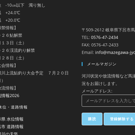
位 -10㎝以下 濁り無し
 +24.0℃
 +20.0℃
解禁情報】
〒509-2612 岐阜県下呂市
０２６鮎解禁
TEL:
0576-47-2434
月１３日（土）
FAX: 0576-47-2433
０２６渓流釣り解禁
Email:
info@mazegawa-jy
月２８日（土）
メールマガジン
大会情報】
瀬川上流鮎釣り大会予定 ７月２０日
河川状況や放流情報など馬
月）
況をお届けします。
放流情報】
メールアドレス:
情報2026
水位・道路情報
阜県 水位情報
呂市 道路情報
瀬川の天気