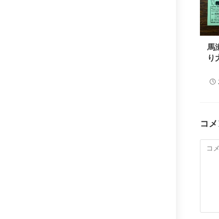
馬
り
コメ
コ
メ
ン
ト