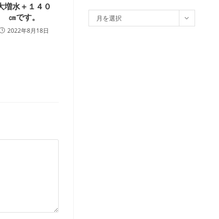
大増水＋１４０
ア
㎝です。
月を選択
ー
2022年8月18日
カ
イ
ブ