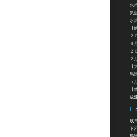
水
気温
水温
【
２
６
２
２
【
馬
（
【
放流
岐
下
馬