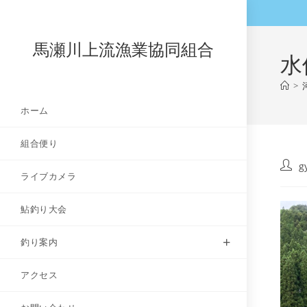
コ
ン
テ
馬瀬川上流漁業協同組合
水
ン
ツ
>
へ
ホーム
ス
キ
組合便り
ッ
プ
投
g
ライブカメラ
稿
者:
鮎釣り大会
釣り案内
アクセス