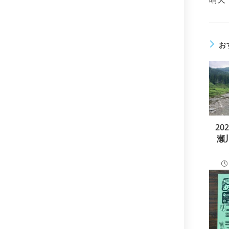
他
の
記
事
を
お
読
む
20
瀬