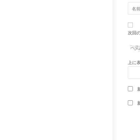
コ
メ
ン
ト
次回
す
る
名
前
上に
ま
た
は
ユ
ー
ザ
ー
名
を
入