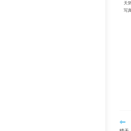
天気
写真
そ
の
晴天