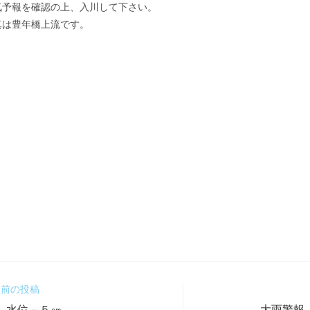
予報を確認の上、入川して下さい。
は豊年橋上流です。
前の投稿
 水位－５㎝
大雨警報