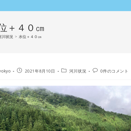
位＋４０㎝
河川状況
>
水位＋４０㎝
投
投
投
yokyo
2021年8月10日
河川状況
0件のコメント
稿
稿
稿
公
カ
コ
開
テ
メ
日:
ゴ
ン
リ
ト:
ー: