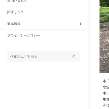
お問い合わせ
関連リンク
観光情報
プライバシーポリシー
サ
イ
ト
内
本日
検
水温
索
本日
現在
今後