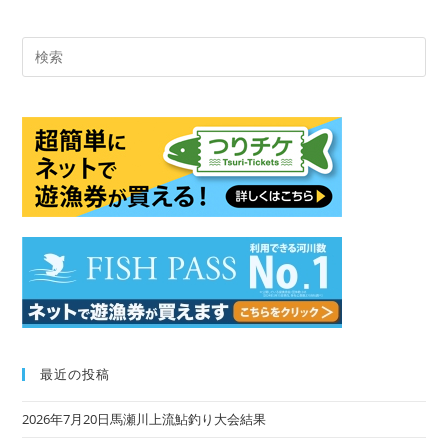
Pre
Es
to
clo
the
sea
pan
最近の投稿
2026年7月20日馬瀬川上流鮎釣り大会結果