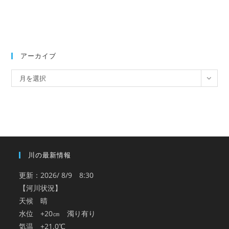
アーカイブ
ア
月を選択
ー
カ
イ
ブ
川の最新情報
更新：2026/ 8/9 8:30
【河川状況】
天候 晴
水位 +20㎝ 濁り有り
気温 +21.0℃