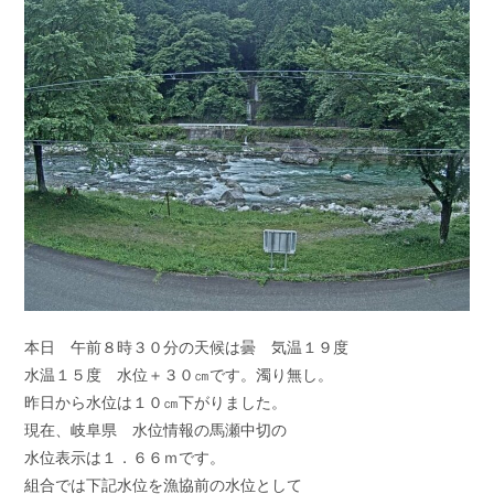
ン
ー:
ト:
本日 午前８時３０分の天候は曇 気温１９度
水温１５度 水位＋３０㎝です。濁り無し。
昨日から水位は１０㎝下がりました。
現在、岐阜県 水位情報の馬瀬中切の
水位表示は１．６６ｍです。
組合では下記水位を漁協前の水位として