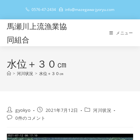
コ
0576-47-2434
info@mazegawa-jyoryu.com
ン
テ
馬瀬川上流漁業協
ン
メニュー
ツ
同組合
へ
ス
キ
水位＋３０㎝
ッ
>
河川状況
>
水位＋３０㎝
プ
投
投
投
gyokyo
2021年7月12日
河川状況
稿
稿
稿
投
0件のコメント
者:
公
カ
稿
開
テ
コ
日:
ゴ
メ
リ