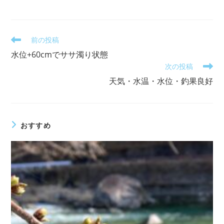
そ
前の投稿
の
水位+60cmでササ濁り状態
他
次の投稿
の
記
天気・水温・水位・釣果良好
事
を
読
む
おすすめ