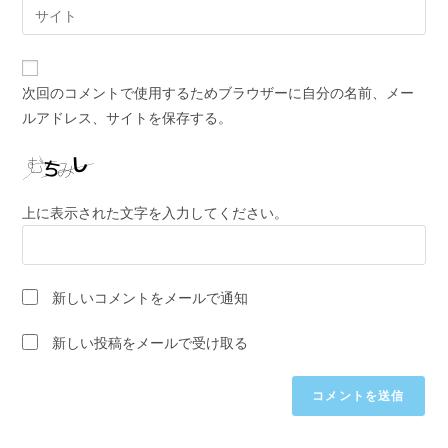
Web
る
ア
サ
名
ド
イ
前
レ
ト
ま
次回のコメントで使用するためブラウザーに自分の名前、メー
ス
の
た
ルアドレス、サイトを保存する。
を
URL
は
入
を
ユ
力
入
ー
し
力
ザ
上に表示された文字を入力してください。
て
し
ー
コ
て
名
メ
く
を
ン
新しいコメントをメールで通知
だ
入
ト
さ
力
新しい投稿をメールで受け取る
い。
し
(任
て
意)
く
だ