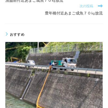
漁協前付近あまご成魚７０㎏放流
他
次の投稿
の
記
豊年橋付近あまご成魚７０㎏放流
事
を
読
む
おすすめ