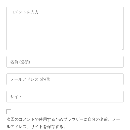
コ
メ
ン
ト
コ
メ
ン
メ
ト
ー
す
ル
Web
る
ア
サ
名
ド
イ
前
レ
ト
ま
次回のコメントで使用するためブラウザーに自分の名前、メー
ス
の
た
ルアドレス、サイトを保存する。
を