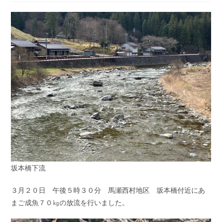
開
テ
コ
日:
ゴ
メ
リ
ン
ー:
ト:
坂本橋下流
３月２０日 午後５時３０分 馬瀬西村地区 坂本橋付近にあ
まご成魚７０㎏の放流を行いました。