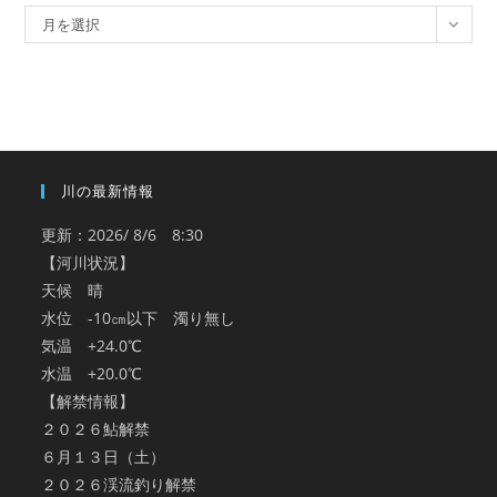
ア
月を選択
ー
カ
イ
ブ
川の最新情報
更新：2026/ 8/6 8:30
【河川状況】
天候 晴
水位 -10㎝以下 濁り無し
気温 +24.0℃
水温 +20.0℃
【解禁情報】
２０２６鮎解禁
６月１３日（土）
２０２６渓流釣り解禁