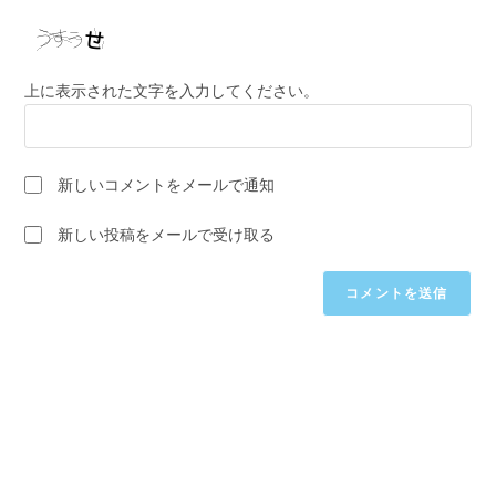
URL
は
入
を
ユ
力
入
ー
し
力
ザ
上に表示された文字を入力してください。
て
し
ー
コ
て
名
メ
く
を
ン
新しいコメントをメールで通知
だ
入
ト
さ
力
新しい投稿をメールで受け取る
い。
し
(任
て
意)
く
だ
さ
い