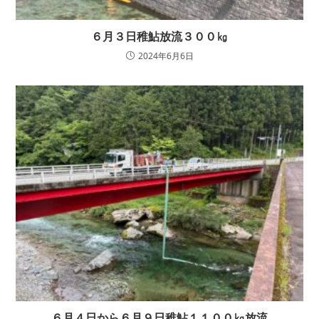
６月３日稚鮎放流３００㎏
2024年6月6日
６月４日から６月９日稚鮎１１００㎏放流