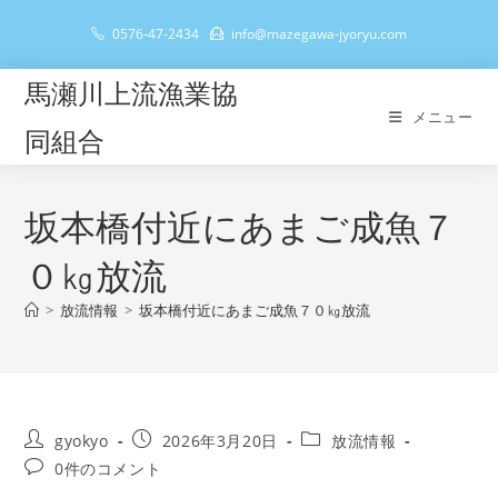
コ
0576-47-2434
info@mazegawa-jyoryu.com
ン
テ
馬瀬川上流漁業協
ン
メニュー
ツ
同組合
へ
ス
キ
坂本橋付近にあまご成魚７
ッ
０㎏放流
プ
>
放流情報
>
坂本橋付近にあまご成魚７０㎏放流
投
投
投
gyokyo
2026年3月20日
放流情報
稿
稿
稿
投
0件のコメント
者:
公
カ
稿