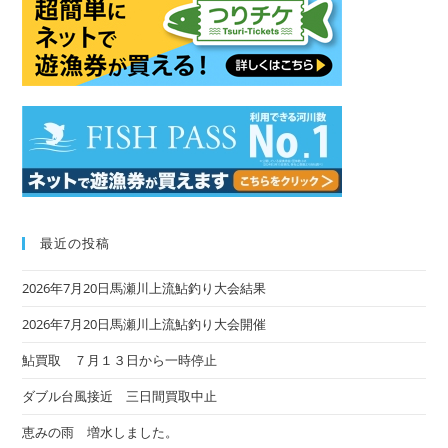
the
sea
pan
最近の投稿
2026年7月20日馬瀬川上流鮎釣り大会結果
2026年7月20日馬瀬川上流鮎釣り大会開催
鮎買取 ７月１３日から一時停止
ダブル台風接近 三日間買取中止
恵みの雨 増水しました。