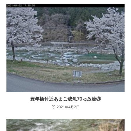
豊年橋付近あまご成魚70㎏放流③
2021年4月2日