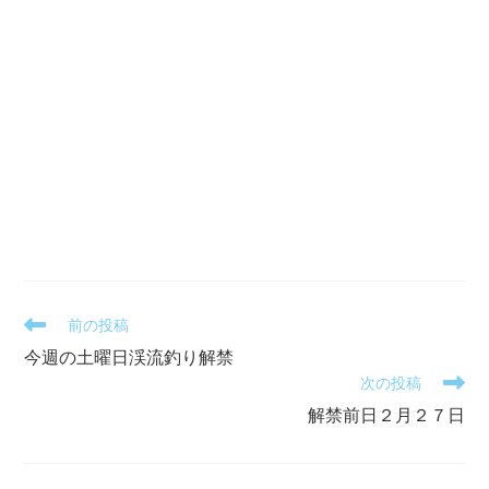
そ
前の投稿
の
今週の土曜日渓流釣り解禁
他
次の投稿
の
記
解禁前日２月２７日
事
を
読