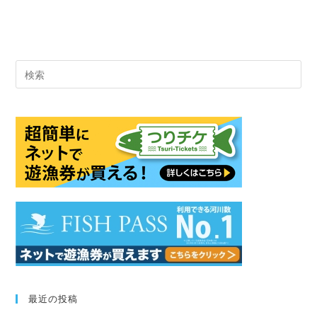
Pre
Es
to
clo
the
sea
pan
最近の投稿