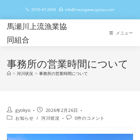
コ
0576-47-2434
info@mazegawa-jyoryu.com
ン
テ
馬瀬川上流漁業協
ン
メニュー
ツ
同組合
へ
ス
キ
事務所の営業時間について
ッ
>
河川状況
>
事務所の営業時間について
プ
投
投
gyokyo
2026年2月26日
稿
稿
投
投
お知らせ
/
河川状況
0件のコメント
者:
公
稿
稿
開
カ
コ
日:
テ
メ