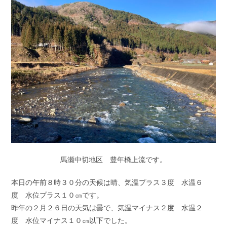
ゴ
ン
リ
ト:
ー:
馬瀬中切地区 豊年橋上流です。
本日の午前８時３０分の天候は晴、気温プラス３度 水温６
度 水位プラス１０㎝です。
昨年の２月２６日の天気は曇で、気温マイナス２度 水温２
度 水位マイナス１０㎝以下でした。