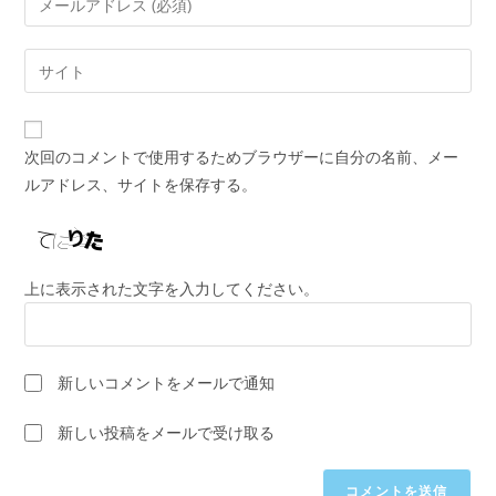
ト
ー
す
ル
Web
る
ア
サ
名
ド
イ
前
レ
ト
ま
次回のコメントで使用するためブラウザーに自分の名前、メー
ス
の
た
ルアドレス、サイトを保存する。
を
URL
は
入
を
ユ
力
入
ー
し
力
ザ
上に表示された文字を入力してください。
て
し
ー
コ
て
名
メ
く
を
ン
新しいコメントをメールで通知
だ
入
ト
さ
力
新しい投稿をメールで受け取る
い。
し
(任
て