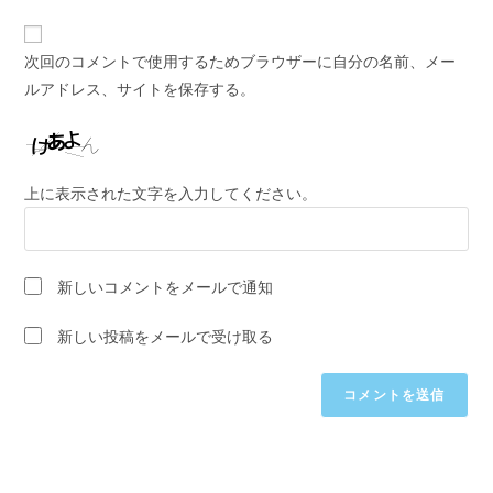
ド
イ
前
レ
ト
ま
次回のコメントで使用するためブラウザーに自分の名前、メー
ス
の
た
ルアドレス、サイトを保存する。
を
URL
は
入
を
ユ
力
入
ー
し
力
ザ
上に表示された文字を入力してください。
て
し
ー
コ
て
名
メ
く
を
ン
新しいコメントをメールで通知
だ
入
ト
さ
力
新しい投稿をメールで受け取る
い。
し
(任
て
意)
く
だ
さ