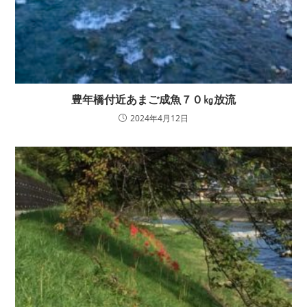
豊年橋付近あまご成魚７０㎏放流
2024年4月12日