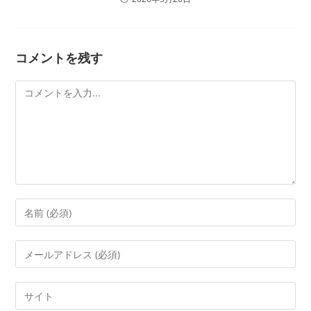
コメントを残す
コ
メ
ン
ト
コ
メ
ン
メ
ト
ー
す
ル
Web
る
ア
サ
名