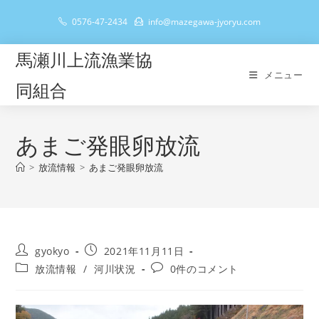
コ
0576-47-2434
info@mazegawa-jyoryu.com
ン
テ
馬瀬川上流漁業協
ン
メニュー
ツ
同組合
へ
ス
キ
あまご発眼卵放流
ッ
>
放流情報
>
あまご発眼卵放流
プ
投
投
gyokyo
2021年11月11日
稿
稿
投
投
放流情報
/
河川状況
0件のコメント
者:
公
稿
稿
開
カ
コ
日:
テ
メ