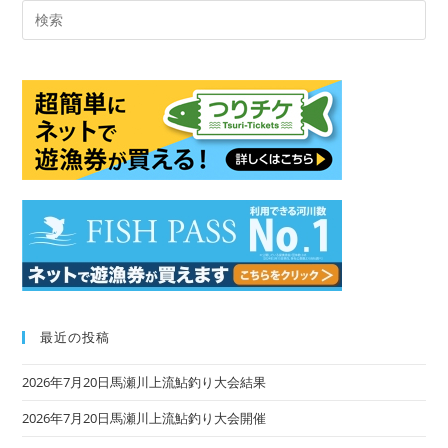
Pre
Es
to
clo
the
sea
pan
最近の投稿
2026年7月20日馬瀬川上流鮎釣り大会結果
2026年7月20日馬瀬川上流鮎釣り大会開催