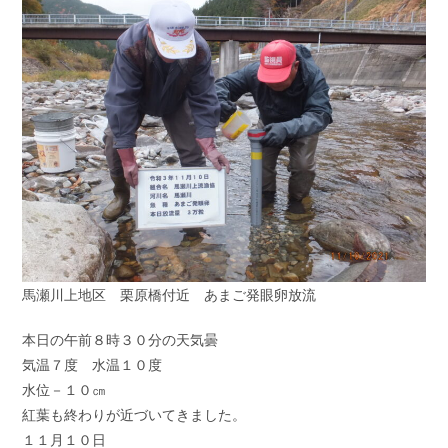
ゴ
ン
リ
ト:
ー:
馬瀬川上地区 栗原橋付近 あまご発眼卵放流
本日の午前８時３０分の天気曇
気温７度 水温１０度
水位－１０㎝
紅葉も終わりが近づいてきました。
１１月１０日