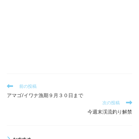
そ
前の投稿
の
アマゴ/イワナ漁期９月３０日まで
他
次の投稿
の
記
今週末渓流釣り解禁
事
を
読
む