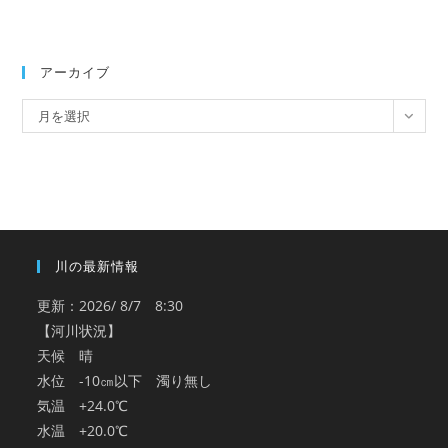
アーカイブ
ア
月を選択
ー
カ
イ
ブ
川の最新情報
更新：2026/ 8/7 8:30
【河川状況】
天候 晴
水位 -10㎝以下 濁り無し
気温 +24.0℃
水温 +20.0℃