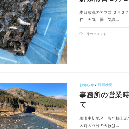
本日放流のアマゴ ２月２
在 天気 曇 気温…
0件のコメント
お知らせ
/
河川状況
事務所の営業
て
馬瀬中切地区 豊年橋上流
８時３０分の天候は…