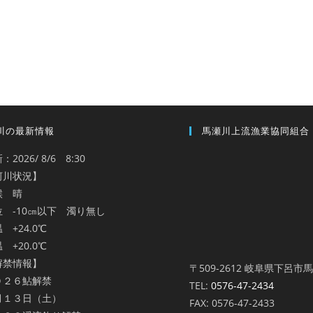
川の最新情報
馬瀬川上流漁業協同組合
：2026/ 8/6 8:30
河川状況】
候 晴
位 -10㎝以下 濁り無し
 +24.0℃
 +20.0℃
解禁情報】
〒509-2612 岐阜県下呂市
０２６鮎解禁
TEL:
0576-47-2434
月１３日（土）
FAX: 0576-47-2433