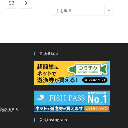
52
次のページへ
ア
月を選択
ー
カ
イ
ブ
遊漁券購入
馬瀬名丸5-8
公式Instagram