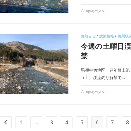
0件のコメント
お知らせ
/
放流情報
/
河川状
今週の土曜日
禁
馬瀬中切地区 豊年橋上流
（土）渓流釣り解禁で…
0件のコメント
1
…
3
4
5
6
7
8
前のページヘ