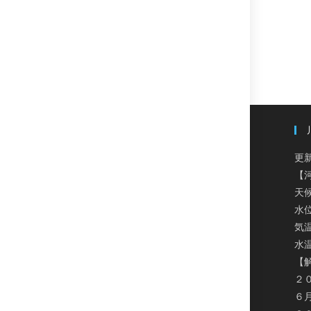
更新
【
天
水
気温
水温
【
２
６