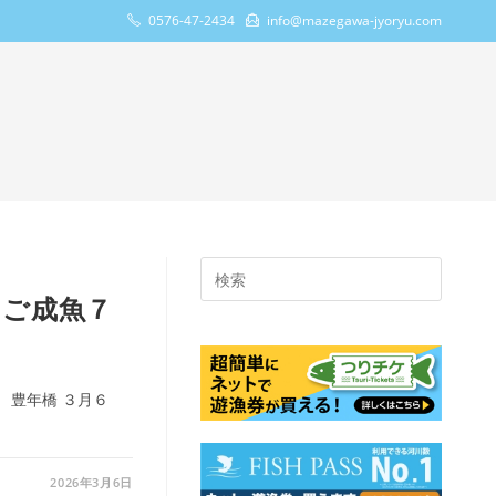
0576-47-2434
info@mazegawa-jyoryu.com
Press
Escape
まご成魚７
to
close
the
 豊年橋 ３月６
search
panel.
2026年3月6日