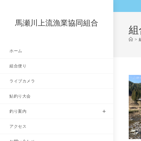
コ
ン
テ
馬瀬川上流漁業協同組合
組
ン
ツ
>
へ
ホーム
ス
キ
組合便り
ッ
プ
ライブカメラ
鮎釣り大会
釣り案内
アクセス