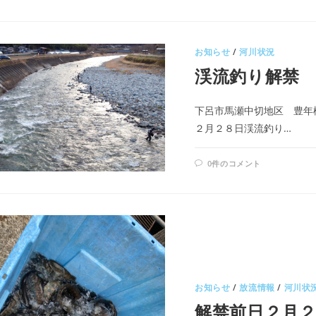
お知らせ
/
河川状況
渓流釣り解禁
下呂市馬瀬中切地区 豊年
２月２８日渓流釣り…
0件のコメント
お知らせ
/
放流情報
/
河川状
解禁前日２月