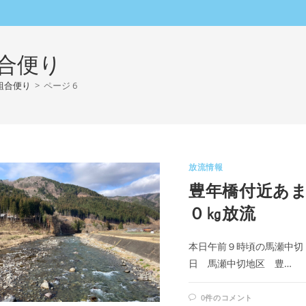
合便り
組合便り
>
ページ 6
放流情報
豊年橋付近あ
０㎏放流
本日午前９時頃の馬瀬中切
日 馬瀬中切地区 豊…
0件のコメント