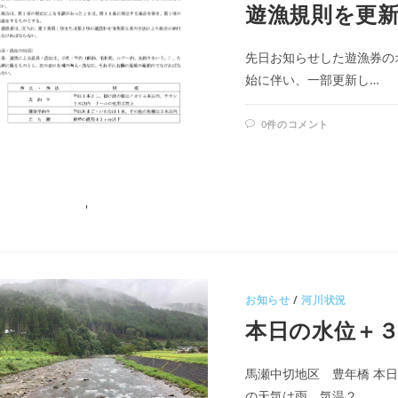
遊漁規則を更
先日お知らせした遊漁券の
始に伴い、一部更新し…
0件のコメント
お知らせ
/
河川状況
本日の水位＋
馬瀬中切地区 豊年橋 本
の天気は雨 気温２…