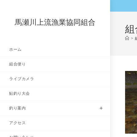
コ
ン
テ
馬瀬川上流漁業協同組合
組
ン
ツ
>
へ
ホーム
ス
キ
組合便り
ッ
プ
ライブカメラ
鮎釣り大会
釣り案内
アクセス