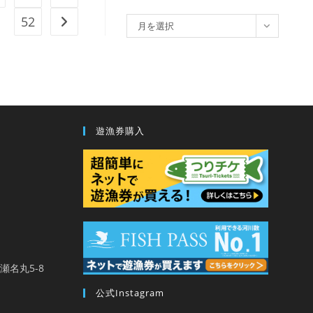
52
ア
次のページへ
月を選択
ー
カ
イ
ブ
遊漁券購入
馬瀬名丸5-8
公式Instagram