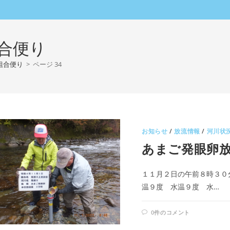
合便り
組合便り
>
ページ 34
お知らせ
/
放流情報
/
河川状
あまご発眼卵
１１月２日の午前８時３０
温９度 水温９度 水…
0件のコメント