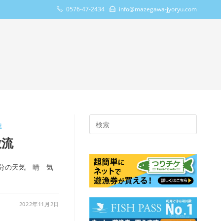
0576-47-2434
info@mazegawa-jyoryu.com
Press
況
Escape
放流
to
close
分の天気 晴 気
the
search
panel.
2022年11月2日