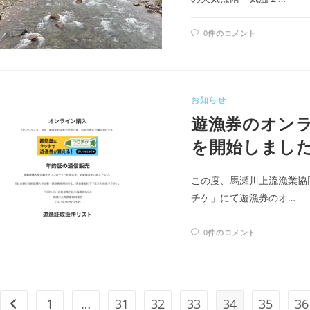
0件のコメント
お知らせ
遊漁券のオン
を開始しまし
この度、馬瀬川上流漁業協
チケ」にて遊漁券のオ…
0件のコメント
1
…
31
32
33
34
35
36
前のページヘ