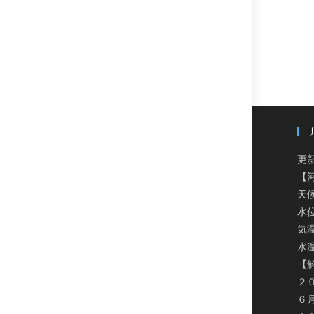
更新
【
天
水
気温
水温
【
２
６