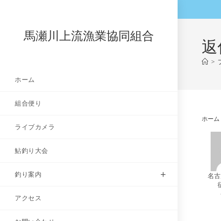
コ
ン
テ
馬瀬川上流漁業協同組合
返
ン
ツ
>
へ
ホーム
ス
キ
組合便り
ッ
プ
ホーム
ライブカメラ
鮎釣り大会
釣り案内
名古
アクセス