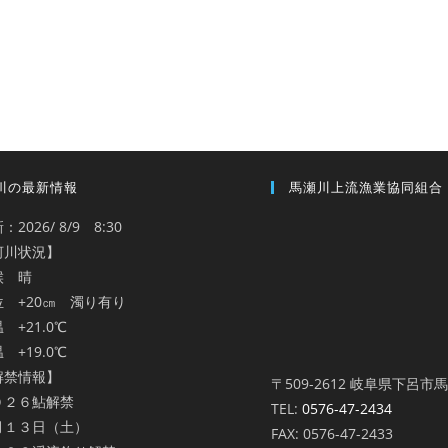
川の最新情報
馬瀬川上流漁業協同組合
：2026/ 8/9 8:30
河川状況】
候 晴
位 +20㎝ 濁り有り
 +21.0℃
 +19.0℃
解禁情報】
〒509-2612 岐阜県下呂市
０２６鮎解禁
TEL:
0576-47-2434
月１３日（土）
FAX: 0576-47-2433