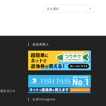
ア
月を選択
ー
カ
イ
ブ
遊漁券購入
馬瀬名丸5-8
公式Instagram