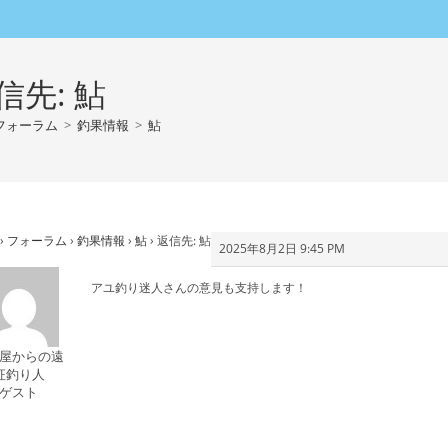
信先: 鮎
フォーラム
>
釣果情報
>
鮎
›
フォーラム
›
釣果情報
›
鮎
›
返信先: 鮎
2025年8月2日 9:45 PM
アユ釣り迷人さんの意見も支持します！
屋からの遠
征釣り人
ゲスト