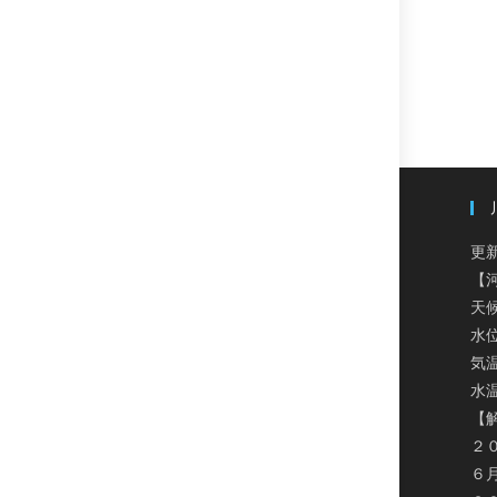
更新
【
天
水
気温
水温
【
２
６