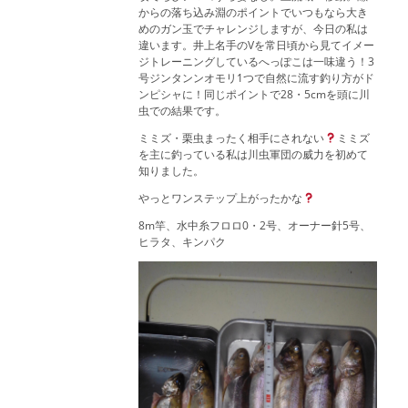
からの落ち込み淵のポイントでいつもなら大き
めのガン玉でチャレンジしますが、今日の私は
違います。井上名手のVを常日頃から見てイメー
ジトレーニングしているへっぽこは一味違う！3
号ジンタンンオモリ1つで自然に流す釣り方がド
ンピシャに！同じポイントで28・5cmを頭に川
虫での結果です。
ミミズ・栗虫まったく相手にされない
ミミズ
を主に釣っている私は川虫軍団の威力を初めて
知りました。
やっとワンステップ上がったかな
8m竿、水中糸フロロ0・2号、オーナー針5号、
ヒラタ、キンパク