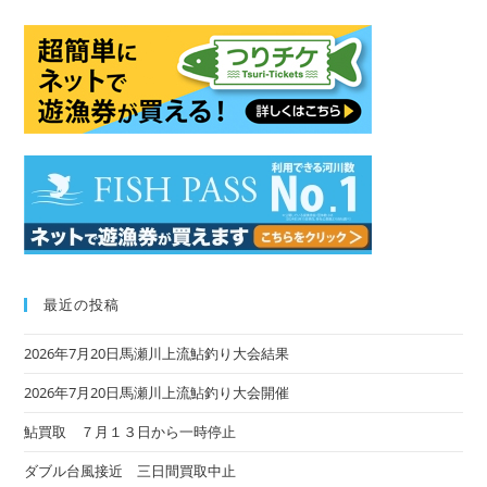
to
clo
the
sea
pan
最近の投稿
2026年7月20日馬瀬川上流鮎釣り大会結果
2026年7月20日馬瀬川上流鮎釣り大会開催
鮎買取 ７月１３日から一時停止
ダブル台風接近 三日間買取中止