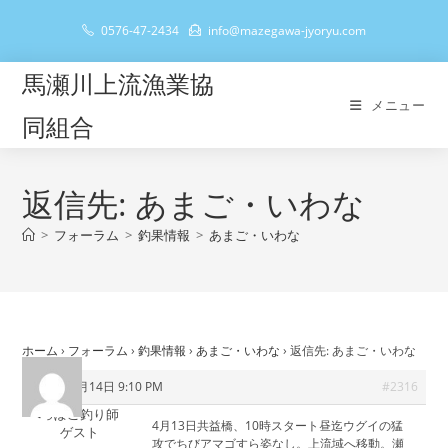
コ
0576-47-2434
info@mazegawa-jyoryu.com
ン
テ
馬瀬川上流漁業協
ン
メニュー
ツ
同組合
へ
ス
キ
返信先: あまご・いわな
ッ
>
フォーラム
>
釣果情報
>
あまご・いわな
プ
ホーム
›
フォーラム
›
釣果情報
›
あまご・いわな
›
返信先: あまご・いわな
2022年4月14日 9:10 PM
#2316
へっぽこ釣り師
4月13日共益橋、10時スタート昼迄ウグイの猛
ゲスト
攻でちびアマゴすら姿なし。上流域へ移動。瀬