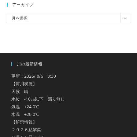
アーカイブ
ア
月を選択
ー
カ
イ
ブ
川の最新情報
更新：2026/ 8/6 8:30
【河川状況】
天候 晴
水位 -10㎝以下 濁り無し
気温 +24.0℃
水温 +20.0℃
【解禁情報】
２０２６鮎解禁