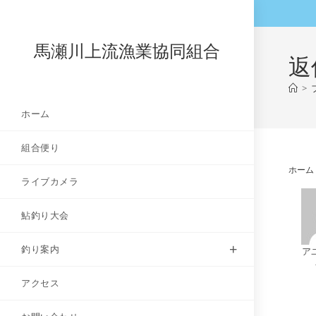
コ
ン
テ
馬瀬川上流漁業協同組合
返
ン
ツ
>
へ
ホーム
ス
キ
組合便り
ッ
プ
ホーム
ライブカメラ
鮎釣り大会
釣り案内
ア
アクセス