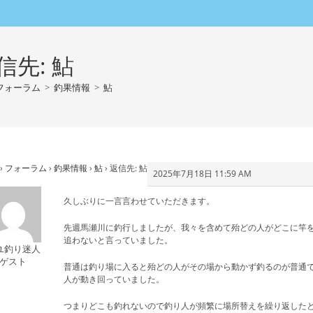
信先: 鮎
フォーラム
>
釣果情報
>
鮎
›
フォーラム
›
釣果情報
›
鮎
›
返信先: 鮎
2025年7月18日 11:59 AM
久しぶりに一言言わせていただきます。
先週馬瀬川に釣行しましたが、我々を含めて殆どの人がどこに竿
追わないと言っていました。
ユ釣り迷人
ゲスト
普通は釣り場に入ると殆どの人がその場から動かず釣るのが普通
人が動き回っていました。
つまりどこも釣れないので釣り人が頻繁に場所替えを繰り返した