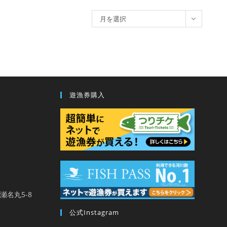
ア
月を選択
ー
カ
イ
ブ
遊漁券購入
馬瀬名丸5-8
公式Instagram