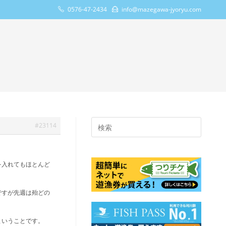
0576-47-2434
info@mazegawa-jyoryu.com
Press
#23114
Escape
to
close
を入れてもほとんど
the
search
ですが先週は殆どの
panel.
ということです。