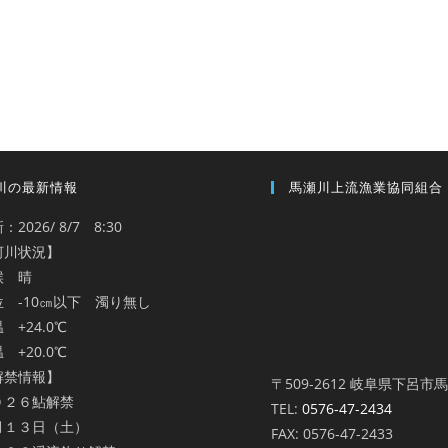
川の最新情報
馬瀬川上流漁業協同組合
：2026/ 8/7 8:30
河川状況】
候 晴
位 -10㎝以下 濁り無し
 +24.0℃
 +20.0℃
解禁情報】
〒509-2612 岐阜県下呂市
０２６鮎解禁
TEL:
0576-47-2434
月１３日（土）
FAX: 0576-47-2433