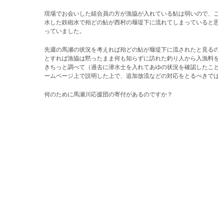
現場でお会いした組合員の方が漁協が入れている鮎は弱いので、
水した鉄砲水で殆どの鮎が西村の堰堤下に流れてしまっていると
っていました。
先週の馬瀬の状況を考えれば殆どの鮎が堰堤下に流されたと見る
とすれば漁協は黙ったまま何も知らずに訪れた釣り人から入漁料
きちっと調べて（過去に潜水士を入れてあゆの状況を確認したこ
ームページ上で説明した上で、追加放流などの対応をとるべきで
何のために馬瀬川応援団の寄付があるのですか？