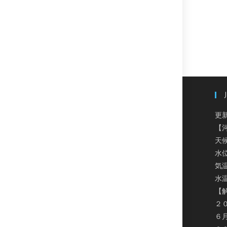
更新
【
天
水
気温
水温
【
２
６