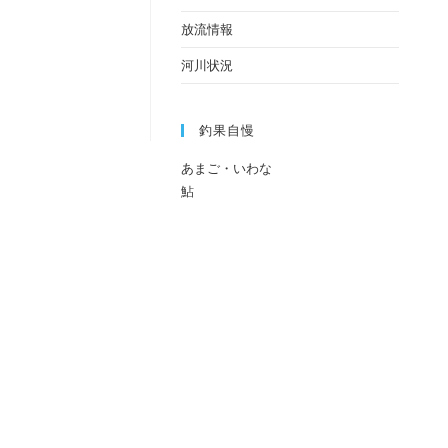
放流情報
河川状況
釣果自慢
あまご・いわな
鮎