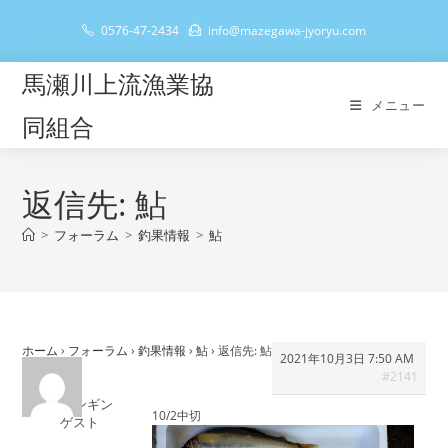
コ
0576-47-2434
info@mazegawa-jyoryu.com
ン
テ
馬瀬川上流漁業協
ン
メニュー
ツ
同組合
へ
ス
キ
返信先: 鮎
ッ
>
フォーラム
>
釣果情報
>
鮎
プ
ホーム
›
フォーラム
›
釣果情報
›
鮎
›
返信先: 鮎
2021年10月3日 7:50 AM
#2141
追星ギンギン
10/2中切
ゲスト