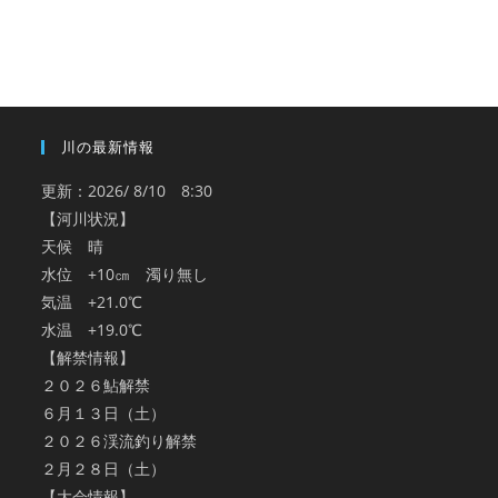
ー
カ
イ
ブ
川の最新情報
更新：2026/ 8/10 8:30
【河川状況】
天候 晴
水位 +10㎝ 濁り無し
気温 +21.0℃
水温 +19.0℃
【解禁情報】
２０２６鮎解禁
６月１３日（土）
２０２６渓流釣り解禁
２月２８日（土）
【大会情報】