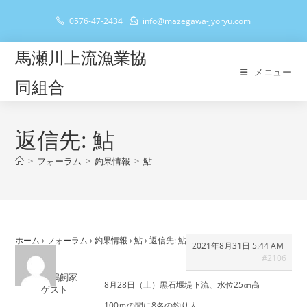
コ
0576-47-2434
info@mazegawa-jyoryu.com
ン
テ
馬瀬川上流漁業協
ン
メニュー
ツ
同組合
へ
ス
キ
返信先: 鮎
ッ
>
フォーラム
>
釣果情報
>
鮎
プ
ホーム
›
フォーラム
›
釣果情報
›
鮎
›
返信先: 鮎
2021年8月31日 5:44 AM
#2106
瑞浪の鵜飼家
8月28日（土）黒石堰堤下流、水位25㎝高
ゲスト
100ｍの間に8名の釣り人