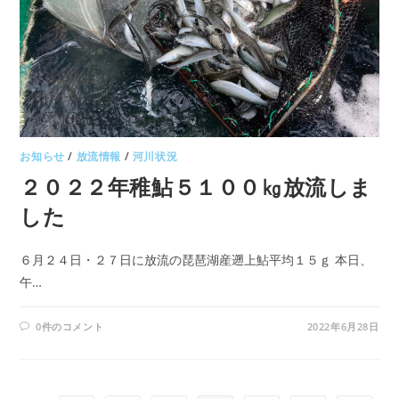
お知らせ
/
放流情報
/
河川状況
２０２２年稚鮎５１００㎏放流しま
した
６月２４日・２７日に放流の琵琶湖産遡上鮎平均１５ｇ 本日、
午…
0件のコメント
2022年6月28日