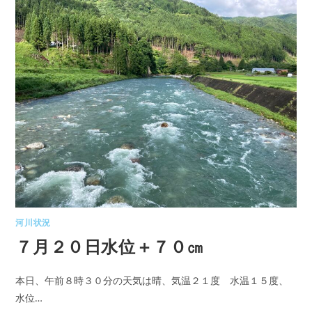
河川状況
７月２０日水位＋７０㎝
本日、午前８時３０分の天気は晴、気温２１度 水温１５度、
水位…