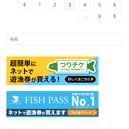
1
2
3
4
5
6
前のページヘ
…
8
次のペ
Pre
Es
to
clo
the
sea
pan