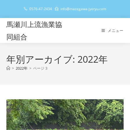
コ
0576-47-2434
info@mazegawa-jyoryu.com
ン
テ
馬瀬川上流漁業協
ン
メニュー
ツ
同組合
へ
ス
キ
年別アーカイブ: 2022年
ッ
>
2022年
>
ページ 3
プ