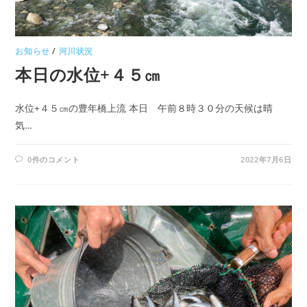
お知らせ
/
河川状況
本日の水位+４５㎝
水位+４５㎝の豊年橋上流 本日 午前８時３０分の天候は晴
気…
0件のコメント
2022年7月6日