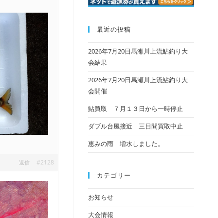
最近の投稿
2026年7月20日馬瀬川上流鮎釣り大
会結果
2026年7月20日馬瀬川上流鮎釣り大
会開催
鮎買取 ７月１３日から一時停止
ダブル台風接近 三日間買取中止
恵みの雨 増水しました。
#2128
返信
カテゴリー
お知らせ
大会情報