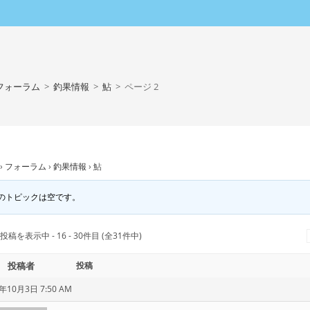
フォーラム
>
釣果情報
>
鮎
>
ページ 2
›
フォーラム
›
釣果情報
›
鮎
のトピックは空です。
投稿を表示中 - 16 - 30件目 (全31件中)
投稿者
投稿
年10月3日 7:50 AM