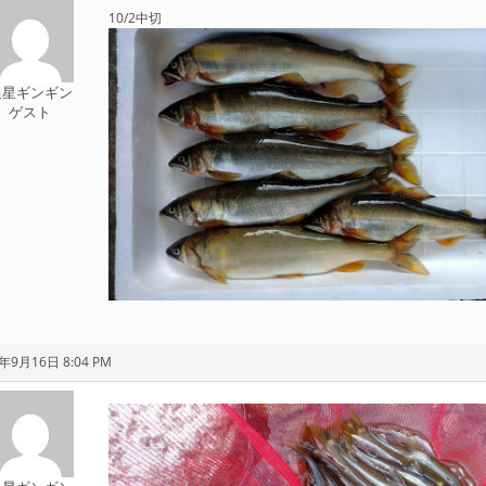
10/2中切
追星ギンギン
ゲスト
年9月16日 8:04 PM