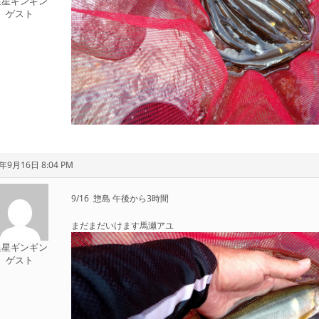
追星ギンギン
ゲスト
年9月16日 8:04 PM
9/16 惣島 午後から3時間
まだまだいけます馬瀬アユ
追星ギンギン
ゲスト