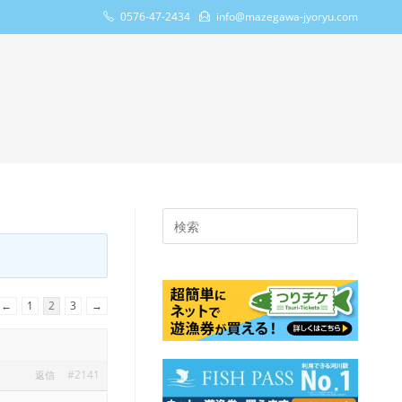
0576-47-2434
info@mazegawa-jyoryu.com
Press
Escape
to
close
←
1
2
3
→
the
search
panel.
#2141
返信