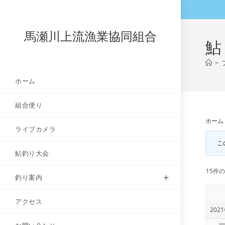
コ
ン
テ
馬瀬川上流漁業協同組合
鮎
ン
ツ
>
へ
ホーム
ス
キ
組合便り
ッ
プ
ホーム
ライブカメラ
こ
鮎釣り大会
15件の
釣り案内
アクセス
2021