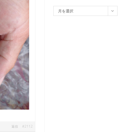
ア
月を選択
ー
カ
イ
ブ
#2112
返信