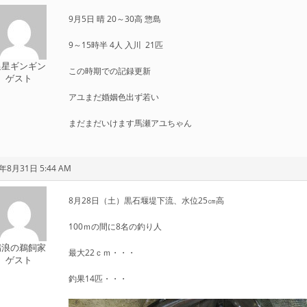
9月5日 晴 20～30高 惣島
9～15時半 4人 入川 21匹
追星ギンギン
この時期での記録更新
ゲスト
アユまだ婚姻色出ず若い
まだまだいけます馬瀬アユちゃん
年8月31日 5:44 AM
8月28日（土）黒石堰堤下流、水位25㎝高
100ｍの間に8名の釣り人
瑞浪の鵜飼家
最大22ｃｍ・・・
ゲスト
釣果14匹・・・