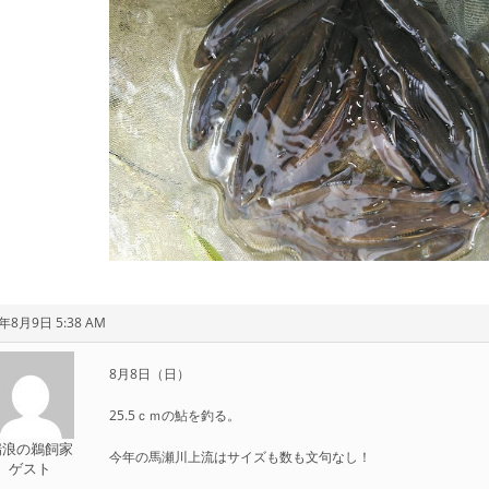
1年8月9日 5:38 AM
8月8日（日）
25.5ｃｍの鮎を釣る。
瑞浪の鵜飼家
今年の馬瀬川上流はサイズも数も文句なし！
ゲスト