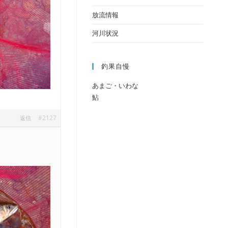
放流情報
河川状況
釣果自慢
あまご・いわな
鮎
#2127
返信