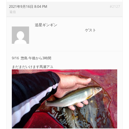
2021年9月16日 8:04 PM
#2127
返信
追星ギンギン
ゲスト
9/16 惣島 午後から3時間
まだまだいけます馬瀬アユ