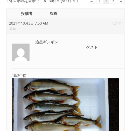
15件の投稿を表示中 - 16 - 30件目 (全31件中)
←
1
2
3
→
投稿者
投稿
2021年10月3日 7:50 AM
#2141
返信
追星ギンギン
ゲスト
10/2中切