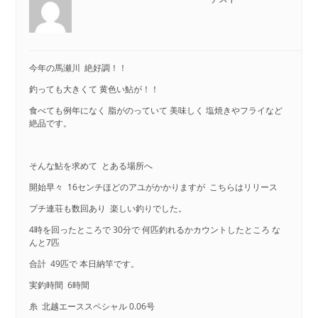
今年の馬瀬川 絶好調！！
釣っても大きくて 黄色い鮎が！！
食べても例年になく 脂がのっていて 美味しく 塩焼きやフライなど
絶品です。
そんな鮎を求めて とある場所へ
開始早々 16センチほどのアユがかかりますが こちらはリリース
プチ連荘も数回あり 楽しい釣りでした。
4時を回ったところで 30分で 何匹釣れるかカウントしたところ な
んと7匹
合計 49匹で 本日納竿です。
実釣時間 6時間
糸 北越エーススペシャル 0.06号