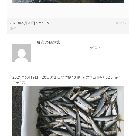
2021年6月20日 9:53 PM
#1857
返信
瑞浪の鵜飼家
ゲスト
2021年6月19日、20日の２日間で鮎104匹＋アマゴ1匹と52ｃｍイ
ワナ1匹