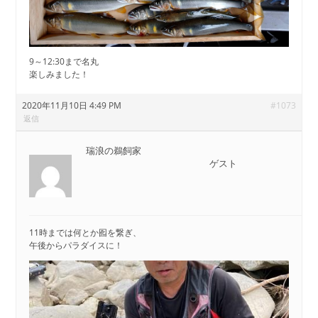
9～12:30まで名丸
楽しみました！
2020年11月10日 4:49 PM
#1073
返信
瑞浪の鵜飼家
ゲスト
11時までは何とか囮を繋ぎ、
午後からパラダイスに！