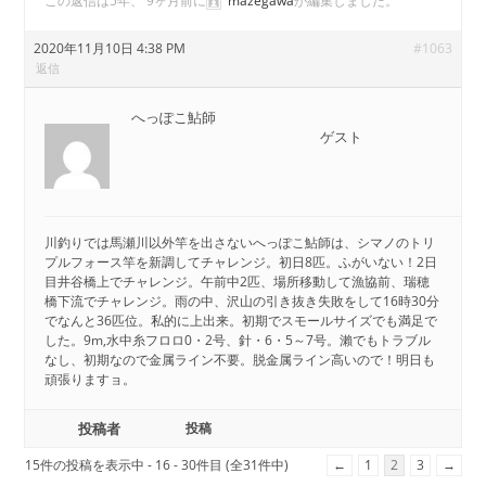
この返信は5年、 9ヶ月前に
mazegawa
が編集しました。
2020年11月10日 4:38 PM
#1063
返信
へっぽこ鮎師
ゲスト
川釣りでは馬瀬川以外竿を出さないへっぽこ鮎師は、シマノのトリ
プルフォース竿を新調してチャレンジ。初日8匹。ふがいない！2日
目井谷橋上でチャレンジ。午前中2匹、場所移動して漁協前、瑞穂
橋下流でチャレンジ。雨の中、沢山の引き抜き失敗をして16時30分
でなんと36匹位。私的に上出来。初期でスモールサイズでも満足で
した。9m,水中糸フロロ0・2号、針・6・5～7号。瀨でもトラブル
なし、初期なので金属ライン不要。脱金属ライン高いので！明日も
頑張りますョ。
投稿者
投稿
15件の投稿を表示中 - 16 - 30件目 (全31件中)
←
1
2
3
→