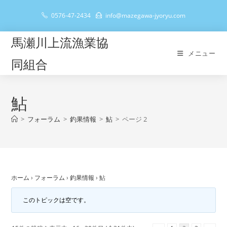
コ
0576-47-2434
info@mazegawa-jyoryu.com
ン
テ
馬瀬川上流漁業協
ン
メニュー
ツ
同組合
へ
ス
キ
鮎
ッ
>
フォーラム
>
釣果情報
>
鮎
>
ページ 2
プ
ホーム
›
フォーラム
›
釣果情報
›
鮎
このトピックは空です。