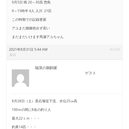
9月5日 晴 20～30高 惣島
9～15時半 4人 入川 21匹
この時期での記録更新
アユまだ婚姻色出ず若い
まだまだいけます馬瀬アユちゃん
2021年8月31日 5:44 AM
#2106
返信
瑞浪の鵜飼家
ゲスト
8月28日（土）黒石堰堤下流、水位25㎝高
100ｍの間に8名の釣り人
最大22ｃｍ・・・
釣果14匹・・・