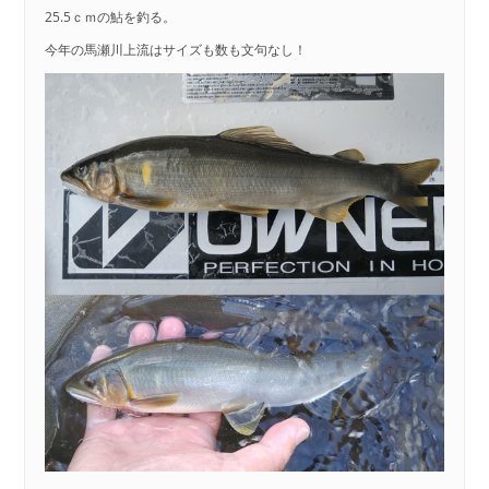
25.5ｃｍの鮎を釣る。
今年の馬瀬川上流はサイズも数も文句なし！