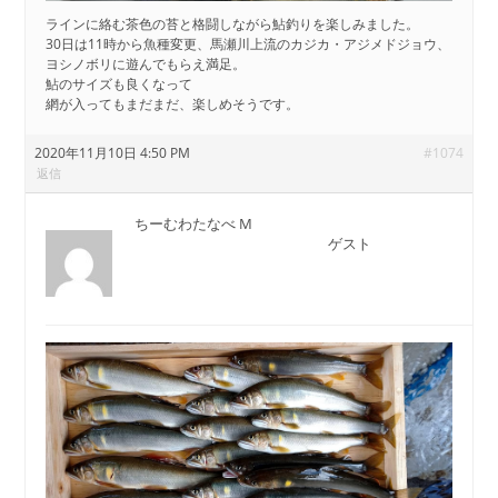
ラインに絡む茶色の苔と格闘しながら鮎釣りを楽しみました。
30日は11時から魚種変更、馬瀬川上流のカジカ・アジメドジョウ、
ヨシノボリに遊んでもらえ満足。
鮎のサイズも良くなって
網が入ってもまだまだ、楽しめそうです。
2020年11月10日 4:50 PM
#1074
返信
ちーむわたなべ M
ゲスト