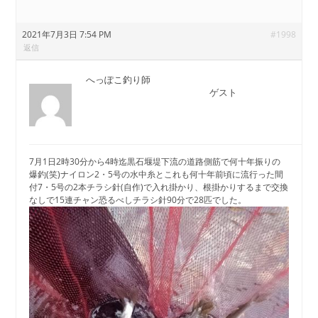
2021年7月3日 7:54 PM
#1998
返信
へっぽこ釣り師
ゲスト
7月1日2時30分から4時迄黒石堰堤下流の道路側筋で何十年振りの
爆釣(笑)ナイロン2・5号の水中糸とこれも何十年前頃に流行った間
付7・5号の2本チラシ針(自作)で入れ掛かり、根掛かりするまで交換
なしで15連チャン恐るべしチラシ針90分で28匹でした。