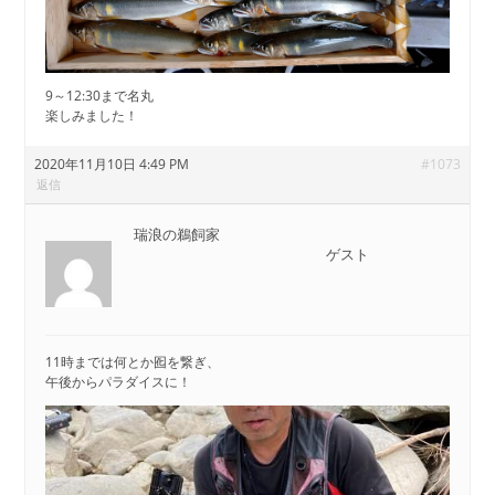
9～12:30まで名丸
楽しみました！
2020年11月10日 4:49 PM
#1073
返信
瑞浪の鵜飼家
ゲスト
11時までは何とか囮を繋ぎ、
午後からパラダイスに！