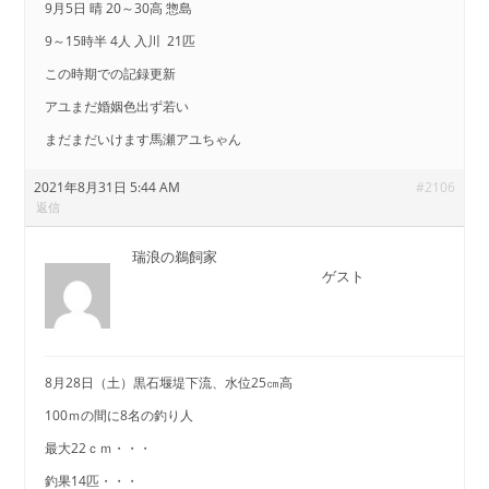
9月5日 晴 20～30高 惣島
9～15時半 4人 入川 21匹
この時期での記録更新
アユまだ婚姻色出ず若い
まだまだいけます馬瀬アユちゃん
2021年8月31日 5:44 AM
#2106
返信
瑞浪の鵜飼家
ゲスト
8月28日（土）黒石堰堤下流、水位25㎝高
100ｍの間に8名の釣り人
最大22ｃｍ・・・
釣果14匹・・・