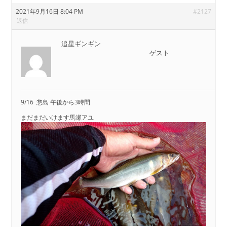
2021年9月16日 8:04 PM
#2127
返信
追星ギンギン
ゲスト
9/16 惣島 午後から3時間
まだまだいけます馬瀬アユ