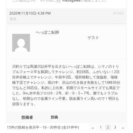
この返信は5年、 9ヶ月前に
mazegawa
が編集しました。
2020年11月10日 4:38 PM
#1063
返信
へっぽこ鮎師
ゲスト
川釣りでは馬瀬川以外竿を出さないへっぽこ鮎師は、シマノのトリ
プルフォース竿を新調してチャレンジ。初日8匹。ふがいない！2日
目井谷橋上でチャレンジ。午前中2匹、場所移動して漁協前、瑞穂
橋下流でチャレンジ。雨の中、沢山の引き抜き失敗をして16時30分
でなんと36匹位。私的に上出来。初期でスモールサイズでも満足で
した。9m,水中糸フロロ0・2号、針・6・5～7号。瀨でもトラブル
なし、初期なので金属ライン不要。脱金属ライン高いので！明日も
頑張りますョ。
投稿者
投稿
15件の投稿を表示中 - 16 - 30件目 (全31件中)
←
1
2
3
→