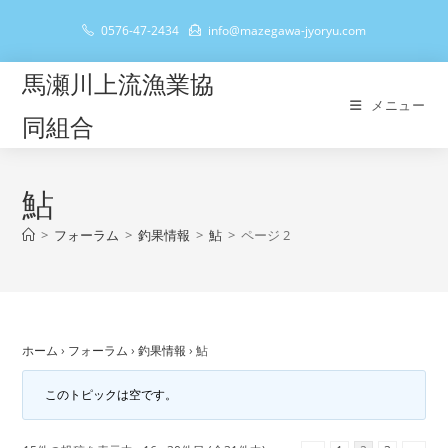
コ
0576-47-2434
info@mazegawa-jyoryu.com
ン
テ
馬瀬川上流漁業協
ン
メニュー
ツ
同組合
へ
ス
キ
鮎
ッ
>
フォーラム
>
釣果情報
>
鮎
>
ページ 2
プ
ホーム
›
フォーラム
›
釣果情報
›
鮎
このトピックは空です。