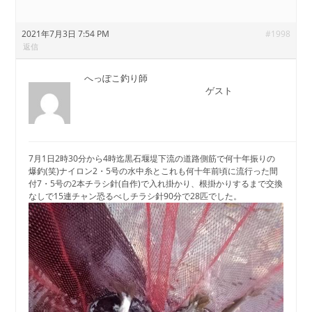
2021年7月3日 7:54 PM
#1998
返信
へっぽこ釣り師
ゲスト
7月1日2時30分から4時迄黒石堰堤下流の道路側筋で何十年振りの
爆釣(笑)ナイロン2・5号の水中糸とこれも何十年前頃に流行った間
付7・5号の2本チラシ針(自作)で入れ掛かり、根掛かりするまで交換
なしで15連チャン恐るべしチラシ針90分で28匹でした。