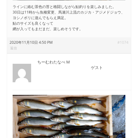
ラインに絡む茶色の苔と格闘しながら鮎釣りを楽しみました。
30日は11時から魚種変更、馬瀬川上流のカジカ・アジメドジョウ、
ヨシノボリに遊んでもらえ満足。
鮎のサイズも良くなって
網が入ってもまだまだ、楽しめそうです。
2020年11月10日 4:50 PM
#1074
返信
ちーむわたなべ M
ゲスト