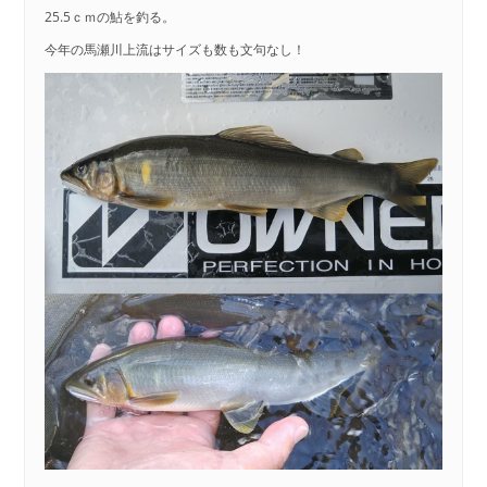
25.5ｃｍの鮎を釣る。
今年の馬瀬川上流はサイズも数も文句なし！