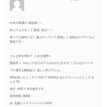
今年の馬瀬川 絶好調！！
釣っても大きくて 黄色い鮎が！！
食べても例年になく 脂がのっていて 美味しく 塩焼きやフライなど
絶品です。
そんな鮎を求めて とある場所へ
開始早々 16センチほどのアユがかかりますが こちらはリリース
プチ連荘も数回あり 楽しい釣りでした。
4時を回ったところで 30分で 何匹釣れるかカウントしたところ な
んと7匹
合計 49匹で 本日納竿です。
実釣時間 6時間
糸 北越エーススペシャル 0.06号