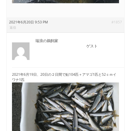
2021年6月20日 9:53 PM
#1857
返信
瑞浪の鵜飼家
ゲスト
2021年6月19日、20日の２日間で鮎104匹＋アマゴ1匹と52ｃｍイ
ワナ1匹