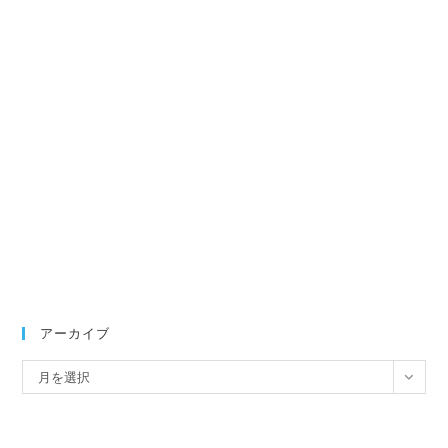
アーカイブ
ア
月を選択
ー
カ
イ