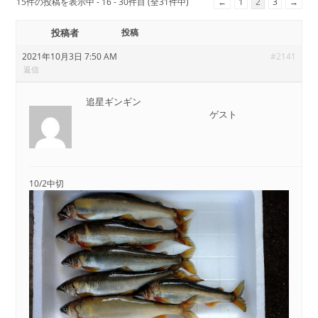
15件の投稿を表示中 - 16 - 30件目 (全31件中)
←
1
2
3
→
投稿者
投稿
2021年10月3日 7:50 AM
#2141
返信
追星ギンギン
ゲスト
10/2中切