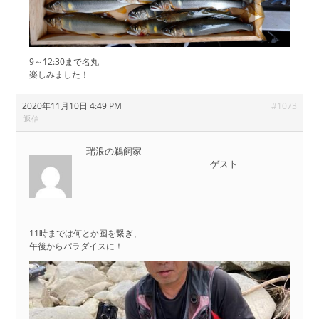
9～12:30まで名丸
楽しみました！
2020年11月10日 4:49 PM
#1073
返信
瑞浪の鵜飼家
ゲスト
11時までは何とか囮を繋ぎ、
午後からパラダイスに！