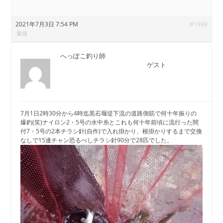
2021年7月3日 7:54 PM
#1998
返信
へっぽこ釣り師
ゲスト
7月1日2時30分から4時迄黒石堰堤下流の道路側筋で何十年振りの
爆釣(笑)ナイロン2・5号の水中糸とこれも何十年前頃に流行った間
付7・5号の2本チラシ針(自作)で入れ掛かり、根掛かりするまで交換
なしで15連チャン恐るべしチラシ針90分で28匹でした。