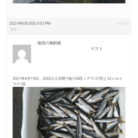
2021年6月20日 9:53 PM
#1857
返信
瑞浪の鵜飼家
ゲスト
2021年6月19日、20日の２日間で鮎104匹＋アマゴ1匹と52ｃｍイ
ワナ1匹