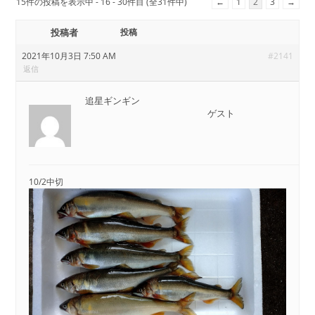
15件の投稿を表示中 - 16 - 30件目 (全31件中)
←
1
2
3
→
投稿者
投稿
2021年10月3日 7:50 AM
#2141
返信
追星ギンギン
ゲスト
10/2中切