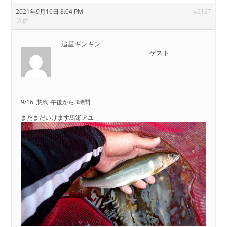
2021年9月16日 8:04 PM
#2127
返信
追星ギンギン
ゲスト
9/16 惣島 午後から3時間
まだまだいけます馬瀬アユ