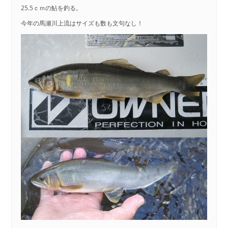
25.5ｃｍの鮎を釣る。
今年の馬瀬川上流はサイズも数も文句なし！