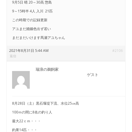
9月5日 晴 20～30高 惣島
9～15時半 4人 入川 21匹
この時期での記録更新
アユまだ婚姻色出ず若い
まだまだいけます馬瀬アユちゃん
2021年8月31日 5:44 AM
#2106
返信
瑞浪の鵜飼家
ゲスト
8月28日（土）黒石堰堤下流、水位25㎝高
100ｍの間に8名の釣り人
最大22ｃｍ・・・
釣果14匹・・・