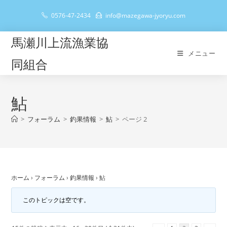
コ
0576-47-2434
info@mazegawa-jyoryu.com
ン
テ
馬瀬川上流漁業協
ン
メニュー
ツ
同組合
へ
ス
キ
鮎
ッ
>
フォーラム
>
釣果情報
>
鮎
>
ページ 2
プ
ホーム
›
フォーラム
›
釣果情報
›
鮎
このトピックは空です。