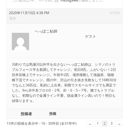
この返信は5年、 9ヶ月前に
mazegawa
が編集しました。
2020年11月10日 4:38 PM
#1063
返信
へっぽこ鮎師
ゲスト
川釣りでは馬瀬川以外竿を出さないへっぽこ鮎師は、シマノのトリ
プルフォース竿を新調してチャレンジ。初日8匹。ふがいない！2日
目井谷橋上でチャレンジ。午前中2匹、場所移動して漁協前、瑞穂
橋下流でチャレンジ。雨の中、沢山の引き抜き失敗をして16時30分
でなんと36匹位。私的に上出来。初期でスモールサイズでも満足で
した。9m,水中糸フロロ0・2号、針・6・5～7号。瀨でもトラブル
なし、初期なので金属ライン不要。脱金属ライン高いので！明日も
頑張りますョ。
投稿者
投稿
15件の投稿を表示中 - 16 - 30件目 (全31件中)
←
1
2
3
→