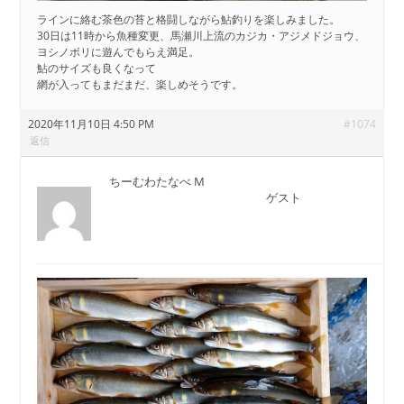
ラインに絡む茶色の苔と格闘しながら鮎釣りを楽しみました。
30日は11時から魚種変更、馬瀬川上流のカジカ・アジメドジョウ、
ヨシノボリに遊んでもらえ満足。
鮎のサイズも良くなって
網が入ってもまだまだ、楽しめそうです。
2020年11月10日 4:50 PM
#1074
返信
ちーむわたなべ M
ゲスト