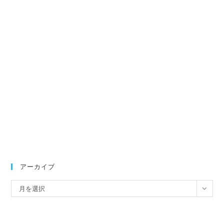
アーカイブ
ア
月を選択
ー
カ
イ