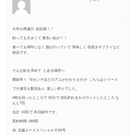
今年の馬瀬川 絶好調！！
釣っても大きくて 黄色い鮎が！！
食べても例年になく 脂がのっていて 美味しく 塩焼きやフライなど
絶品です。
そんな鮎を求めて とある場所へ
開始早々 16センチほどのアユがかかりますが こちらはリリース
プチ連荘も数回あり 楽しい釣りでした。
4時を回ったところで 30分で 何匹釣れるかカウントしたところ な
んと7匹
合計 49匹で 本日納竿です。
実釣時間 6時間
糸 北越エーススペシャル 0.06号