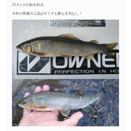
25.5ｃｍの鮎を釣る。
今年の馬瀬川上流はサイズも数も文句なし！