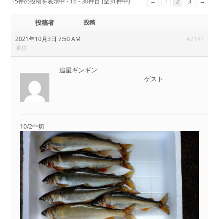
15件の投稿を表示中 - 16 - 30件目 (全31件中)
←
1
2
3
→
投稿者
投稿
2021年10月3日 7:50 AM
#2141
返信
追星ギンギン
ゲスト
10/2中切