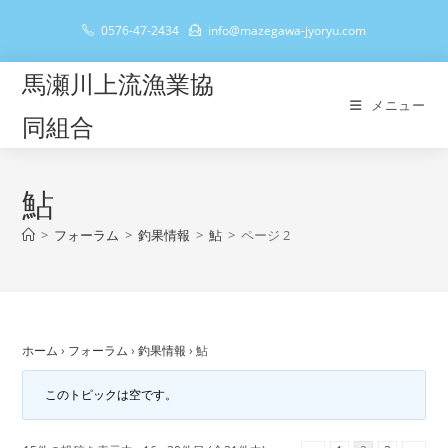
コ
0576-47-2434
info@mazegawa-jyoryu.com
ン
テ
馬瀬川上流漁業協
ン
メニュー
ツ
同組合
へ
ス
キ
鮎
ッ
>
フォーラム
>
釣果情報
>
鮎
>
ページ 2
プ
ホーム
›
フォーラム
›
釣果情報
›
鮎
このトピックは空です。