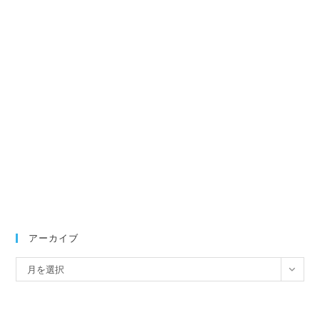
アーカイブ
ア
月を選択
ー
カ
イ