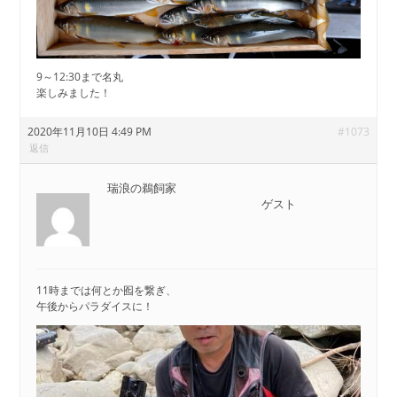
9～12:30まで名丸
楽しみました！
2020年11月10日 4:49 PM
#1073
返信
瑞浪の鵜飼家
ゲスト
11時までは何とか囮を繋ぎ、
午後からパラダイスに！