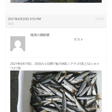
2021年6月20日 9:53 PM
#1857
返信
瑞浪の鵜飼家
ゲスト
2021年6月19日、20日の２日間で鮎104匹＋アマゴ1匹と52ｃｍイ
ワナ1匹