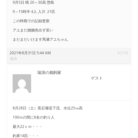
9月5日 晴 20～30高 惣島
9～15時半 4人 入川 21匹
この時期での記録更新
アユまだ婚姻色出ず若い
まだまだいけます馬瀬アユちゃん
2021年8月31日 5:44 AM
#2106
返信
瑞浪の鵜飼家
ゲスト
8月28日（土）黒石堰堤下流、水位25㎝高
100ｍの間に8名の釣り人
最大22ｃｍ・・・
釣果14匹・・・