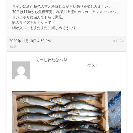
ラインに絡む茶色の苔と格闘しながら鮎釣りを楽しみました。
30日は11時から魚種変更、馬瀬川上流のカジカ・アジメドジョウ、
ヨシノボリに遊んでもらえ満足。
鮎のサイズも良くなって
網が入ってもまだまだ、楽しめそうです。
2020年11月10日 4:50 PM
#1074
返信
ちーむわたなべ M
ゲスト