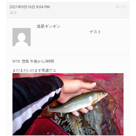
2021年9月16日 8:04 PM
#2127
返信
追星ギンギン
ゲスト
9/16 惣島 午後から3時間
まだまだいけます馬瀬アユ