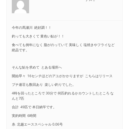
今年の馬瀬川 絶好調！！
釣っても大きくて 黄色い鮎が！！
食べても例年になく 脂がのっていて 美味しく 塩焼きやフライなど
絶品です。
そんな鮎を求めて とある場所へ
開始早々 16センチほどのアユがかかりますが こちらはリリース
プチ連荘も数回あり 楽しい釣りでした。
4時を回ったところで 30分で 何匹釣れるかカウントしたところ な
んと7匹
合計 49匹で 本日納竿です。
実釣時間 6時間
糸 北越エーススペシャル 0.06号