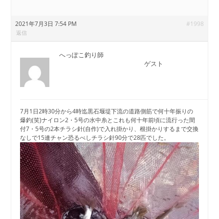
2021年7月3日 7:54 PM
#1998
返信
へっぽこ釣り師
ゲスト
7月1日2時30分から4時迄黒石堰堤下流の道路側筋で何十年振りの
爆釣(笑)ナイロン2・5号の水中糸とこれも何十年前頃に流行った間
付7・5号の2本チラシ針(自作)で入れ掛かり、根掛かりするまで交換
なしで15連チャン恐るべしチラシ針90分で28匹でした。