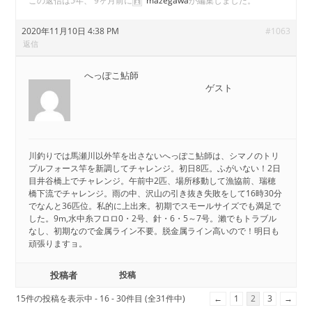
この返信は5年、 9ヶ月前に
mazegawa
が編集しました。
2020年11月10日 4:38 PM
#1063
返信
へっぽこ鮎師
ゲスト
川釣りでは馬瀬川以外竿を出さないへっぽこ鮎師は、シマノのトリ
プルフォース竿を新調してチャレンジ。初日8匹。ふがいない！2日
目井谷橋上でチャレンジ。午前中2匹、場所移動して漁協前、瑞穂
橋下流でチャレンジ。雨の中、沢山の引き抜き失敗をして16時30分
でなんと36匹位。私的に上出来。初期でスモールサイズでも満足で
した。9m,水中糸フロロ0・2号、針・6・5～7号。瀨でもトラブル
なし、初期なので金属ライン不要。脱金属ライン高いので！明日も
頑張りますョ。
投稿者
投稿
15件の投稿を表示中 - 16 - 30件目 (全31件中)
←
1
2
3
→