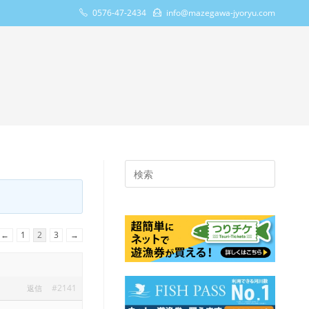
0576-47-2434
info@mazegawa-jyoryu.com
Press
Escape
to
close
←
1
2
3
→
the
search
panel.
#2141
返信