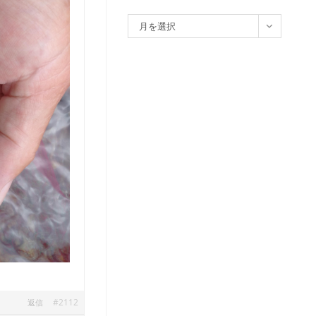
ア
月を選択
ー
カ
イ
ブ
#2112
返信