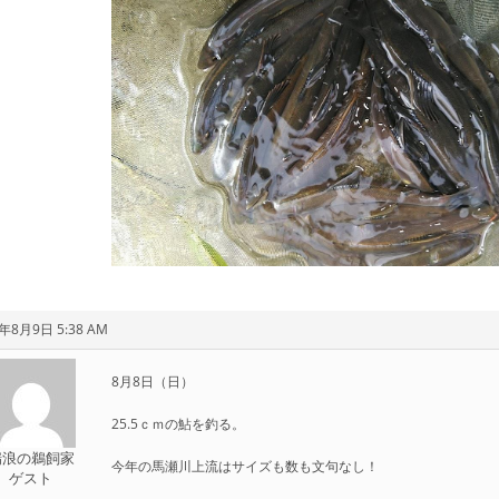
1年8月9日 5:38 AM
8月8日（日）
25.5ｃｍの鮎を釣る。
瑞浪の鵜飼家
今年の馬瀬川上流はサイズも数も文句なし！
ゲスト