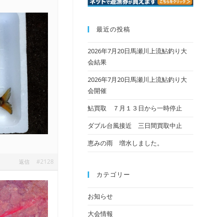
最近の投稿
2026年7月20日馬瀬川上流鮎釣り大
会結果
2026年7月20日馬瀬川上流鮎釣り大
会開催
鮎買取 ７月１３日から一時停止
ダブル台風接近 三日間買取中止
恵みの雨 増水しました。
#2128
返信
カテゴリー
お知らせ
大会情報