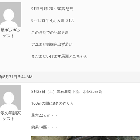
9月5日 晴 20～30高 惣島
9～15時半 4人 入川 21匹
追星ギンギン
この時期での記録更新
ゲスト
アユまだ婚姻色出ず若い
まだまだいけます馬瀬アユちゃん
年8月31日 5:44 AM
8月28日（土）黒石堰堤下流、水位25㎝高
100ｍの間に8名の釣り人
瑞浪の鵜飼家
最大22ｃｍ・・・
ゲスト
釣果14匹・・・