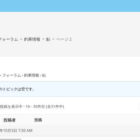
フォーラム
>
釣果情報
>
鮎
>
ページ 2
›
フォーラム
›
釣果情報
›
鮎
のトピックは空です。
投稿を表示中 - 16 - 30件目 (全31件中)
投稿者
投稿
年10月3日 7:50 AM