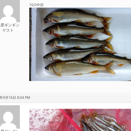
10/2中切
追星ギンギン
ゲスト
年9月16日 8:04 PM