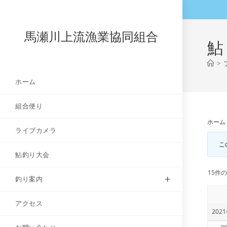
コ
ン
テ
馬瀬川上流漁業協同組合
鮎
ン
ツ
>
へ
ホーム
ス
キ
組合便り
ッ
プ
ホーム
ライブカメラ
こ
鮎釣り大会
15件の
釣り案内
アクセス
2021