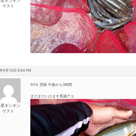
追星ギンギン
ゲスト
年9月16日 8:04 PM
9/16 惣島 午後から3時間
まだまだいけます馬瀬アユ
追星ギンギン
ゲスト