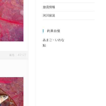
放流情報
河川状況
釣果自慢
あまご・いわな
鮎
#2127
返信