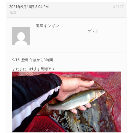
2021年9月16日 8:04 PM
#2127
返信
追星ギンギン
ゲスト
9/16 惣島 午後から3時間
まだまだいけます馬瀬アユ