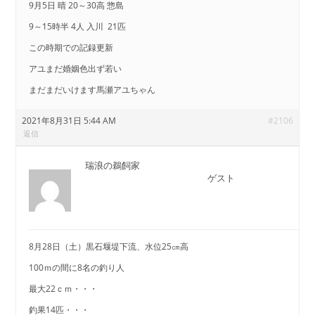
9月5日 晴 20～30高 惣島
9～15時半 4人 入川 21匹
この時期での記録更新
アユまだ婚姻色出ず若い
まだまだいけます馬瀬アユちゃん
2021年8月31日 5:44 AM
#2106
返信
瑞浪の鵜飼家
ゲスト
8月28日（土）黒石堰堤下流、水位25㎝高
100ｍの間に8名の釣り人
最大22ｃｍ・・・
釣果14匹・・・