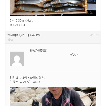
9～12:30まで名丸
楽しみました！
2020年11月10日 4:49 PM
#1073
返信
瑞浪の鵜飼家
ゲスト
11時までは何とか囮を繋ぎ、
午後からパラダイスに！