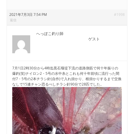
2021年7月3日 7:54 PM
#1998
返信
へっぽこ釣り師
ゲスト
7月1日2時30分から4時迄黒石堰堤下流の道路側筋で何十年振りの
爆釣(笑)ナイロン2・5号の水中糸とこれも何十年前頃に流行った間
付7・5号の2本チラシ針(自作)で入れ掛かり、根掛かりするまで交換
なしで15連チャン恐るべしチラシ針90分で28匹でした。