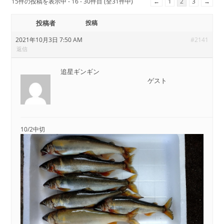
15件の投稿を表示中 - 16 - 30件目 (全31件中)
←
1
2
3
→
投稿者
投稿
2021年10月3日 7:50 AM
#2141
返信
追星ギンギン
ゲスト
10/2中切