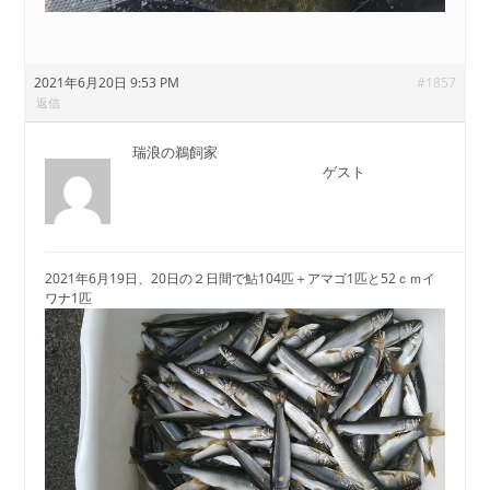
2021年6月20日 9:53 PM
#1857
返信
瑞浪の鵜飼家
ゲスト
2021年6月19日、20日の２日間で鮎104匹＋アマゴ1匹と52ｃｍイ
ワナ1匹