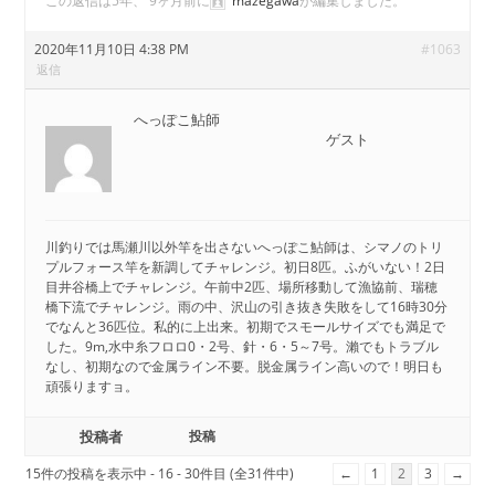
この返信は5年、 9ヶ月前に
mazegawa
が編集しました。
2020年11月10日 4:38 PM
#1063
返信
へっぽこ鮎師
ゲスト
川釣りでは馬瀬川以外竿を出さないへっぽこ鮎師は、シマノのトリ
プルフォース竿を新調してチャレンジ。初日8匹。ふがいない！2日
目井谷橋上でチャレンジ。午前中2匹、場所移動して漁協前、瑞穂
橋下流でチャレンジ。雨の中、沢山の引き抜き失敗をして16時30分
でなんと36匹位。私的に上出来。初期でスモールサイズでも満足で
した。9m,水中糸フロロ0・2号、針・6・5～7号。瀨でもトラブル
なし、初期なので金属ライン不要。脱金属ライン高いので！明日も
頑張りますョ。
投稿者
投稿
15件の投稿を表示中 - 16 - 30件目 (全31件中)
←
1
2
3
→