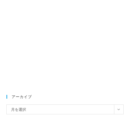
アーカイブ
ア
月を選択
ー
カ
イ