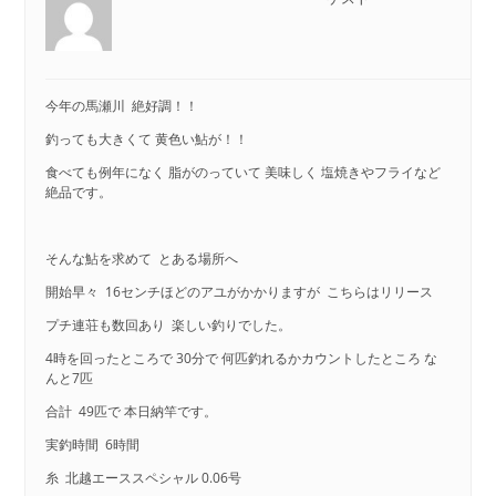
今年の馬瀬川 絶好調！！
釣っても大きくて 黄色い鮎が！！
食べても例年になく 脂がのっていて 美味しく 塩焼きやフライなど
絶品です。
そんな鮎を求めて とある場所へ
開始早々 16センチほどのアユがかかりますが こちらはリリース
プチ連荘も数回あり 楽しい釣りでした。
4時を回ったところで 30分で 何匹釣れるかカウントしたところ な
んと7匹
合計 49匹で 本日納竿です。
実釣時間 6時間
糸 北越エーススペシャル 0.06号