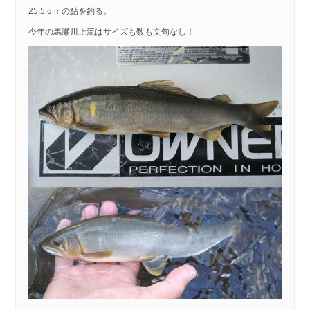
25.5ｃｍの鮎を釣る。
今年の馬瀬川上流はサイズも数も文句なし！