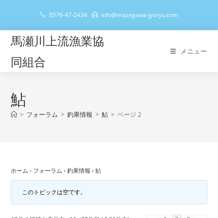
コ
0576-47-2434
info@mazegawa-jyoryu.com
ン
テ
馬瀬川上流漁業協
ン
メニュー
ツ
同組合
へ
ス
キ
鮎
ッ
>
フォーラム
>
釣果情報
>
鮎
>
ページ 2
プ
ホーム
›
フォーラム
›
釣果情報
›
鮎
このトピックは空です。