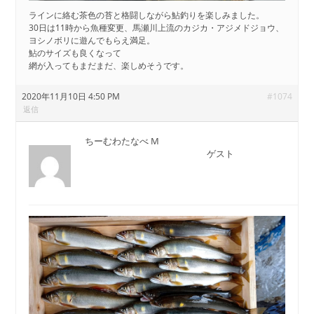
ラインに絡む茶色の苔と格闘しながら鮎釣りを楽しみました。
30日は11時から魚種変更、馬瀬川上流のカジカ・アジメドジョウ、
ヨシノボリに遊んでもらえ満足。
鮎のサイズも良くなって
網が入ってもまだまだ、楽しめそうです。
2020年11月10日 4:50 PM
#1074
返信
ちーむわたなべ M
ゲスト