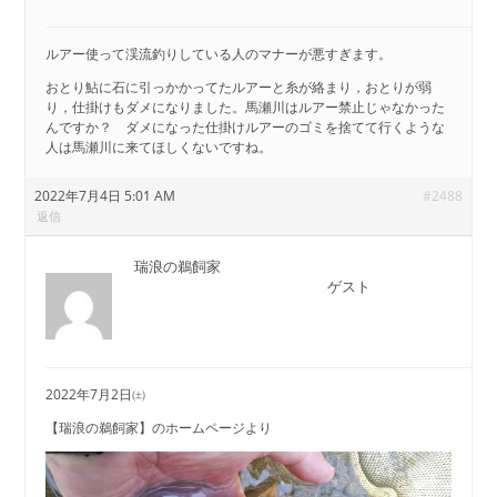
ルアー使って渓流釣りしている人のマナーが悪すぎます。
おとり鮎に石に引っかかってたルアーと糸が絡まり，おとりが弱
り，仕掛けもダメになりました。馬瀬川はルアー禁止じゃなかった
んですか？ ダメになった仕掛けルアーのゴミを捨てて行くような
人は馬瀬川に来てほしくないですね。
2022年7月4日 5:01 AM
#2488
返信
瑞浪の鵜飼家
ゲスト
2022年7月2日㈯
【瑞浪の鵜飼家】のホームページより