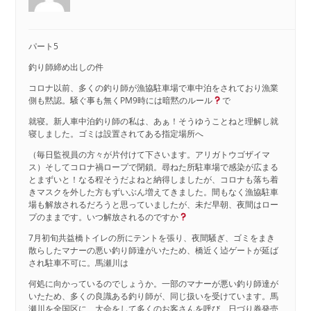
パート5
釣り師締め出しの件
コロナ以前、多くの釣り師が漁協駐車場で車中泊をされており漁業
側も黙認。騒ぐ事も無くPM9時には暗黙のルール
で
就寝。新人車中泊釣り師の私は、あぁ！そうゆうことねと理解し就
寝しました。ゴミは設置されてある指定場所へ
（毎日監視員の方々が片付けて下さいます。アリガトウゴザイマ
ス）そしてコロナ禍ロープで閉鎖。尋ねた所駐車場で感染が広まる
とまずいと！なる程そうだよねと納得しましたが、コロナも落ち着
きマスクを外した方もずいぶん増えてきました。間もなく漁協駐車
場も解放されるだろうと思っていましたが、未だ早朝、夜間はロー
プのままです。いつ解放されるのですか
7月初旬共益橋トイレの所にテントを張り、夜間騒ぎ、ゴミをまき
散らしたマナーの悪い釣り師達がいたため、橋近く迠ゲートが延ば
され駐車不可に。馬瀬川は
何処に向かっているのでしょうか。一部のマナーが悪い釣り師達が
いたため、多くの良識ある釣り師が、同じ扱いを受けています。馬
瀬川を全国区に、大会をして多くのお客さんを呼び、日づり券発売