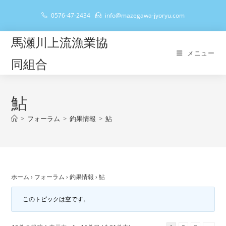
コ
0576-47-2434
info@mazegawa-jyoryu.com
ン
テ
馬瀬川上流漁業協
ン
メニュー
ツ
同組合
へ
ス
キ
鮎
ッ
>
フォーラム
>
釣果情報
>
鮎
プ
ホーム
›
フォーラム
›
釣果情報
›
鮎
このトピックは空です。