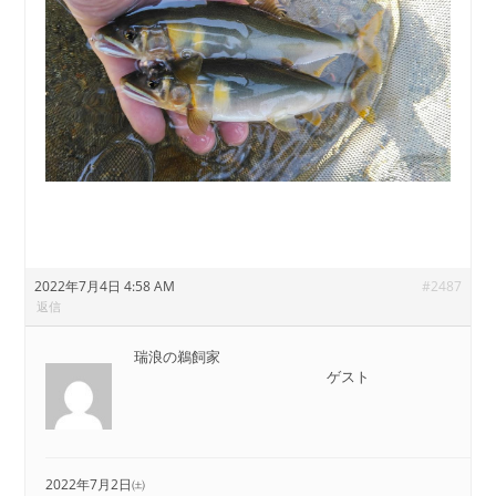
2022年7月4日 4:58 AM
#2487
返信
瑞浪の鵜飼家
ゲスト
2022年7月2日㈯