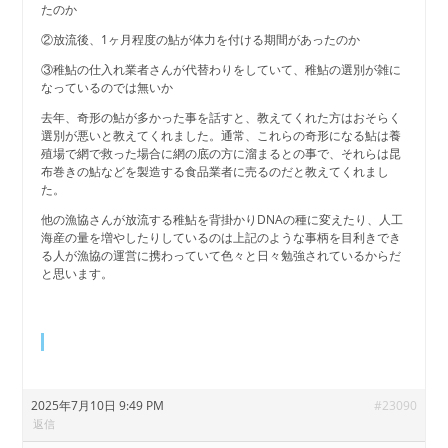
たのか
②放流後、1ヶ月程度の鮎が体力を付ける期間があったのか
③稚鮎の仕入れ業者さんが代替わりをしていて、稚鮎の選別が雑に
なっているのでは無いか
去年、奇形の鮎が多かった事を話すと、教えてくれた方はおそらく
選別が悪いと教えてくれました。通常、これらの奇形になる鮎は養
殖場で網で救った場合に網の底の方に溜まるとの事で、それらは昆
布巻きの鮎などを製造する食品業者に売るのだと教えてくれまし
た。
他の漁協さんが放流する稚鮎を背掛かりDNAの種に変えたり、人工
海産の量を増やしたりしているのは上記のような事柄を目利きでき
る人が漁協の運営に携わっていて色々と日々勉強されているからだ
と思います。
2025年7月10日 9:49 PM
#23090
返信