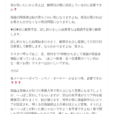
何が言いたいかと言えば、解禁日が既に決定しているのに必要です
か
漁協の関係者は鮎の育ちぐわい気になりますよね。状況が悪ければ
お客さんが少なくなり死活問題になりますしね。
✖日✖日に解禁予定、試し釣りをした結果育ちは順調予定通り解禁
します。
試し釣りをした結果鮎未だ小さく、解禁日を少し延期して◎日◎日
日変更して解禁します。ならわかりますよね 皆さん
テスター呼んであご、足、枕付きで1杯飲かちまして漁協の収益金
無駄に使っていましね。（あご⇒飲食・足⇒交通費ガソリン代か
な・枕⇒お宿）テスターはおいしいですね。
その2
各メーカー⇒ダイワ・シマノ・オーナー・がまかつ等、必要ですか
漁協は見物人が日づり券購入等で売り上になり営業になるでしょう
が、へっぽこ言わしてもらいますが、沢山の名手達がエリア内を縦
横無尽に釣りまくり、鮎が減ります。何年か前に漁協前中心にエリ
アが設定され、明くる日漁協前は入川者がほとんど皆無。そうだよ
ね！へっぽこが釣った後じゃないですよ！名手達ですよね！後で聞
いた話では600尾釣ったそうです。後じゃ・鮎いないよね（笑）