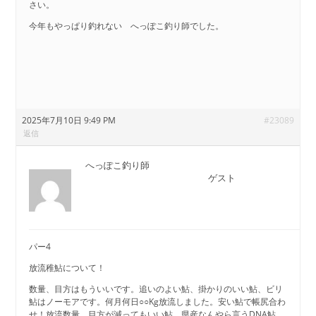
さい。
今年もやっぱり釣れない へっぽこ釣り師でした。
2025年7月10日 9:49 PM
#23089
返信
へっぽこ釣り師
ゲスト
パー4
放流稚鮎について！
数量、目方はもういいです。追いのよい鮎、掛かりのいい鮎、ビリ
鮎はノーモアです。何月何日○○Kg放流しました。安い鮎で帳尻合わ
せ！放流数量、目方が減ってもいい鮎、県産なんやら言うDNA鮎、