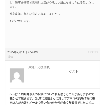
ど。理事会幹部で馬瀬川上流が心地よい所になるように希望いたし
ます。
乱文乱筆、無礼な発言内容ありましたら
お詫び致します。
2025年7月11日 9:54 PM
#23093
返信
馬瀬川応援団員
ゲスト
へっぽこ釣り師さんの投稿について私も思うところがありますので
書かせて頂きます
。(以前に漁協さんに対してアマゴの釣果情報に書
き込んだ内容やメールで問い合わせた件が全く無回答でしたのでこ