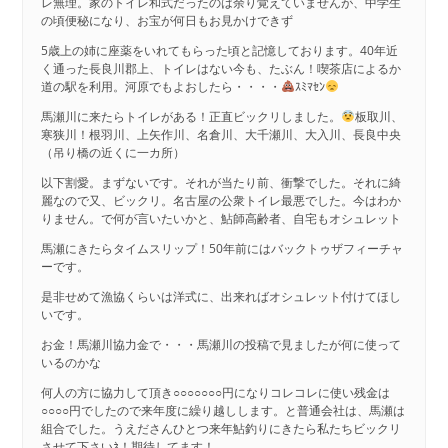
レ無理。家のトイレ和式だったのは余り覚えていませんが、中学生
の頃便秘になり、お宝が何日もお見かけできず
5歳上の姉に座薬をいれてもらった頃と記憶しております。40年近
く通った長良川郡上、トイレはない今も、たぶん！喫茶店によるか
道の駅を利用。河原でもよおしたら・・・・
ｽﾐﾏｾﾝ
馬瀬川に来たらトイレがある！正直ビックリしました。
板取川、
寒狭川！根羽川、上矢作川、名倉川、大千瀬川、大入川、長良中央
（吊り橋の近くに一カ所）
以下割愛。まずないです。それが当たり前、衝撃でした。それに綺
麗なので又、ビックリ。名古屋の公衆トイレ最悪でした。今はわか
りません。で何が言いたいかと、鮎師高齢者、自宅もオシュレット
馬瀬にきたらタイムスリップ！50年前にはバックトゥザフィーチャ
ーです。
是非せめて漁協くらいは洋式に、出来ればオシュレット付けてほし
いです。
お金！馬瀬川協力金で・・・馬瀬川の投稿で見ましたが何に使って
いるのかな
何人の方に協力して頂き○○○○○○○円になりコレコレに使い残金は
○○○○円でしたので来年度に繰り越しします。と普通会社は、馬瀬は
組合でした。うえださんひとつ来年鮎釣りにきたら私たちビックリ
させて下さいﾈ！期待してます！