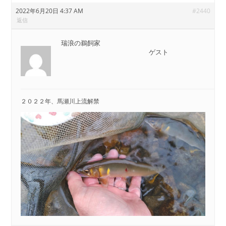
2022年6月20日 4:37 AM
#2440
返信
瑞浪の鵜飼家
ゲスト
２０２２年、馬瀬川上流解禁