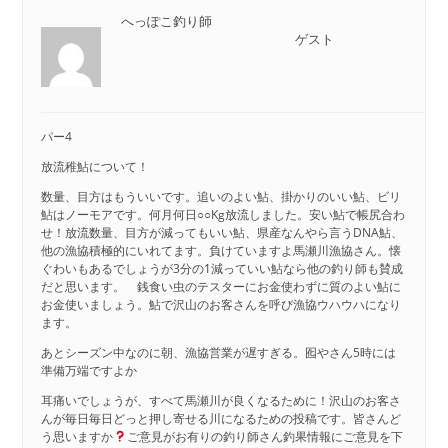
へっぽこ釣り師
ゲスト
パー4
放流稚鮎について！
数量、目方はもういいです。追いのよい鮎、掛かりのいい鮎、ビリ
鮎はノーモアです。何月何日○○Kg放流しました。安い鮎で帳尻合わ
せ！放流数量、目方が減ってもいい鮎、県産なんやら言うDNA鮎、
他の漁協積極的にいれてます。負けていますよ馬瀬川漁協さん。懐
ぐわいもあるでしょうが3分の1減っていい鮎なら他の釣り師も賛成
だと思います。 銭食い虫のテスターにお金使わずに質のよい鮎に
お金使いましょう。鮎で沢山のお客さんを呼び漁協ウハウハになり
ます。
あとシーズン中なのに朝、漁協営業が遅すぎる。囮やさん5時には
準備万端ですよか
耳痛いでしょうが、すべて馬瀬川が良くなるために！沢山のお客さ
んが毎日毎日どっと押し寄せる川になるための投稿です。皆さんど
う思いますか
ご意見がお有りの釣り師さん釣果情報にご意見を下