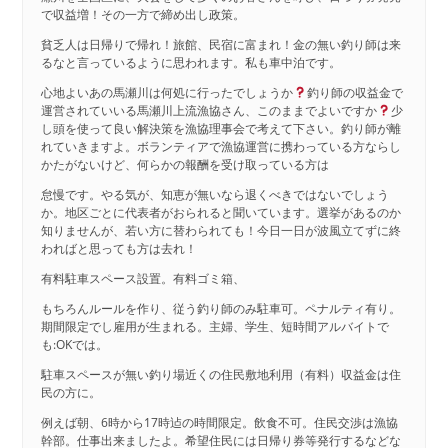
で収益増！その一方で締め出し政策。
貧乏人は日帰りで帰れ！旅館、民宿に富まれ！金の無い釣り師は来
るなと言っているように思われます。私も車中泊です。
心地よいあの馬瀬川は何処に行ったでしょうか
釣り師の収益金で
運営されていいる馬瀬川上流漁協さん、このままでよいですか
少
し頭を使って良い解決策を漁協理事会で考えて下さい。釣り師が離
れていきますよ。ボランティアで漁協運営に携わっている方ならし
かたがないけど、何らかの報酬を受け取っている方は
怠慢です。やる気が、知恵が無いなら退くべきではないでしょう
か。地区ごとに代表者がおられると聞いています。選挙があるのか
知りませんが、若い方に替わられても！今日一日が波風立てずに終
わればと思っても方は去れ！
有料駐車スペース設置。有料ゴミ箱、
もちろんルールを作り、従う釣り師のみ駐車可。ペナルティ有り。
期間限定でし雇用が生まれる。主婦、学生、短時間アルバイトで
も:OKでは。
駐車スペースが無い釣り場近くの住民敷地利用（有料）収益金は住
民の方に。
例えば朝、6時から17時迠の時間限定。飲食不可。住民交渉は漁協
幹部。仕事出来ましたよ。希望住民には日帰り券等発行するなどな