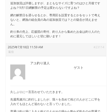
追加放流は評価しますが、まともなサイズに育つのはひと月後です
よね？9月1日網解禁の予定は変わらないですよね？
網の解禁日を遅らせるとか、専用区を設置するとかをセットで考え
ないと、網漁の組合員の為の追加放流では？との疑念が消えませ
ん。
釣り券の売上、応援団の寄付、釣り人から集めたお金は釣り人のた
めに還元してほしいと切に願います！
2025年7月18日 11:59 AM
#23114
返信
アユ釣り迷人
ゲスト
久しぶりに一言言わせていただきます。
先週馬瀬川に釣行しましたが、我々を含めて殆どの人がどこに竿を
入れてもほとんど追わないと言っていました。
普通は釣り場に入ると殆どの人がその場から動かず釣るのが普通で