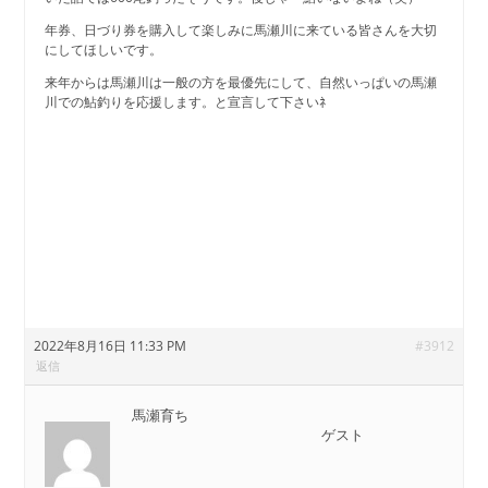
年券、日づり券を購入して楽しみに馬瀬川に来ている皆さんを大切
にしてほしいです。
来年からは馬瀬川は一般の方を最優先にして、自然いっぱいの馬瀬
川での鮎釣りを応援します。と宣言して下さいﾈ
2022年8月16日 11:33 PM
#3912
返信
馬瀬育ち
ゲスト