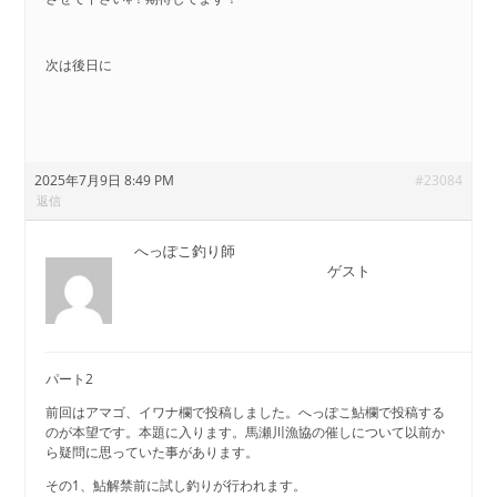
次は後日に
2025年7月9日 8:49 PM
#23084
返信
へっぽこ釣り師
ゲスト
パート2
前回はアマゴ、イワナ欄で投稿しました。へっぽこ鮎欄で投稿する
のが本望です。本題に入ります。馬瀬川漁協の催しについて以前か
ら疑問に思っていた事があります。
その1、鮎解禁前に試し釣りが行われます。