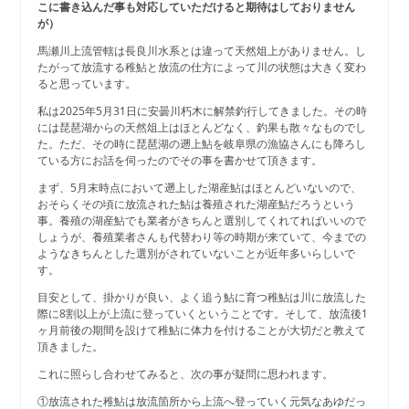
こに書き込んだ事も対応していただけると期待はしておりません
が）
馬瀬川上流管轄は長良川水系とは違って天然俎上がありません。し
たがって放流する稚鮎と放流の仕方によって川の状態は大きく変わ
ると思っています。
私は2025年5月31日に安曇川朽木に解禁釣行してきました。その時
には琵琶湖からの天然俎上はほとんどなく、釣果も散々なものでし
た。ただ、その時に琵琶湖の遡上鮎を岐阜県の漁協さんにも降ろし
ている方にお話を伺ったのでその事を書かせて頂きます。
まず、5月末時点において遡上した湖産鮎はほとんどいないので、
おそらくその頃に放流された鮎は養殖された湖産鮎だろうという
事。養殖の湖産鮎でも業者がきちんと選別してくれてればいいので
しょうが、養殖業者さんも代替わり等の時期が来ていて、今までの
ようなきちんとした選別がされていないことが近年多いらしいで
す。
目安として、掛かりが良い、よく追う鮎に育つ稚鮎は川に放流した
際に8割以上が上流に登っていくということです。そして、放流後1
ヶ月前後の期間を設けて稚鮎に体力を付けることが大切だと教えて
頂きました。
これに照らし合わせてみると、次の事が疑問に思われます。
①放流された稚鮎は放流箇所から上流へ登っていく元気なあゆだっ