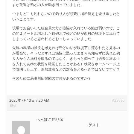
すが先週は殆どの人が動き回っていました。
つまりどこも釣れないので釣り人が頻繁に場所替えを繰り返したと
いうことです。
現場でお会いした組合員の方が漁協が入れている鮎は弱いので、こ
の間２メートル増水した鉄砲水で殆どの鮎が西村の堰堤下に流れて
しまっていると思われるとおっしゃっていました。
先週の馬瀬の状況を考えれば殆どの鮎が堰堤下に流されたと見るの
が妥当で、そうだとすれば漁協は黙ったまま何も知らずに訪れた釣
り人から入漁料を取るのではなく、きちっと調べて（過去に潜水士
を入れてあゆの状況を確認したことがある）状況をホームページ上
で説明した上で、追加放流などの対応をとるべきではないですか？
何のために馬瀬川応援団の寄付があるのですか？
2025年7月13日 7:20 AM
#23095
返信
へっぽこ釣り師
ゲスト