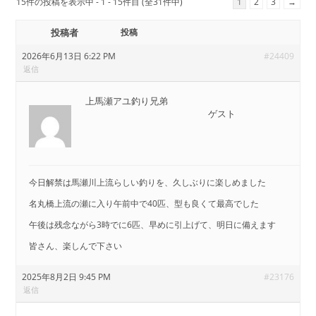
15件の投稿を表示中 - 1 - 15件目 (全31件中)
1
2
3
→
投稿者
投稿
2026年6月13日 6:22 PM
#24409
返信
上馬瀬アユ釣り兄弟
ゲスト
今日解禁は馬瀬川上流らしい釣りを、久しぶりに楽しめました
名丸橋上流の瀬に入り午前中で40匹、型も良くて最高でした
午後は残念ながら3時でに6匹、早めに引上げて、明日に備えます
皆さん、楽しんで下さい
2025年8月2日 9:45 PM
#23176
返信