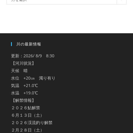
ー
カ
イ
ブ
川の最新情報
更新：2026/ 8/9 8:30
【河川状況】
天候 晴
水位 +20㎝ 濁り有り
気温 +21.0℃
水温 +19.0℃
【解禁情報】
２０２６鮎解禁
６月１３日（土）
２０２６渓流釣り解禁
２月２８日（土）