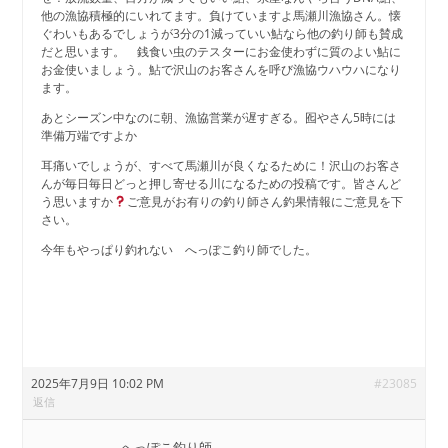
他の漁協積極的にいれてます。負けていますよ馬瀬川漁協さん。懐
ぐわいもあるでしょうが3分の1減っていい鮎なら他の釣り師も賛成
だと思います。 銭食い虫のテスターにお金使わずに質のよい鮎に
お金使いましょう。鮎で沢山のお客さんを呼び漁協ウハウハになり
ます。
あとシーズン中なのに朝、漁協営業が遅すぎる。囮やさん5時には
準備万端ですよか
耳痛いでしょうが、すべて馬瀬川が良くなるために！沢山のお客さ
んが毎日毎日どっと押し寄せる川になるための投稿です。皆さんど
う思いますか
ご意見がお有りの釣り師さん釣果情報にご意見を下
さい。
今年もやっぱり釣れない へっぽこ釣り師でした。
2025年7月9日 10:02 PM
#23085
返信
へっぽこ釣り師