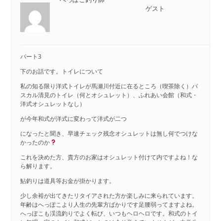
ゲスト
パート3
下のお話です。トイレについて
私の知る限り洋式トイレが馬瀬川付近に在るところ（喫茶除く）パ
スカル清見のトイレ（何とオシュレット）、ふれあい会館（和式・
洋式オシュレットなし）
が今年和式が洋式に変わって洋式が二つ
になったと聞き、早速チェック残念オシュレットは無し何でつけな
かったのか
これを決めた方、貴方のお家はオシュレット付けて内ですよね！な
ら解ります。
鮎釣りは道具等お金が掛かります。
少し余裕が出てきたリタイアされた方か楽しみに来られています。
年齢はへっぽこより人生の先輩方ばかりです足腰弱ってますよね。
へっぽこも渓流釣りでよく転び、いつもヘロヘロです。和式のトイ