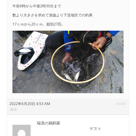
午前6時から午後2時30分まで
数より大きさを求めて漁協より下流地区での釣果
17ｃｍから20ｃｍ。囮別27匹。
2022年6月20日 4:53 AM
#2441
返信
瑞浪の鵜飼家
ゲスト