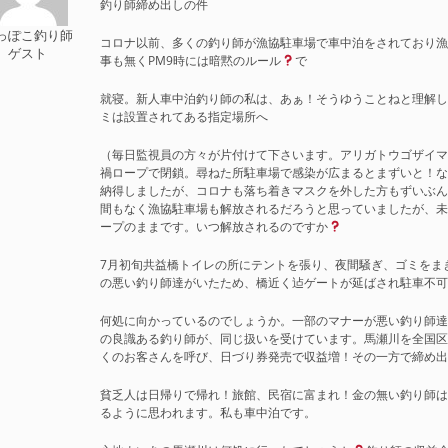
釣り師締め出しの件
っぽこ釣り師
コロナ以前、多くの釣り師が漁協駐車場で車中泊をされており
ゲスト
事も無くPM9時には暗黙のルール
で
就寝。新人車中泊釣り師の私は、あぁ！そうゆうことねと理解
ミは設置されてある指定場所へ
（毎日監視員の方々が片付けて下さいます。アリガトウゴザイ
禍ロープで閉鎖。尋ねた所駐車場で感染が広まるとまずいと！
納得しましたが、コロナも落ち着きマスクを外した方もずいぶ
間もなく漁協駐車場も解放されるだろうと思っていましたが、
ープのままです。いつ解放されるのですか
7月初旬共益橋トイレの所にテントを張り、夜間騒ぎ、ゴミをま
の悪い釣り師達がいたため、橋近く迠ゲートが延ばされ駐車不
何処に向かっているのでしょうか。一部のマナーが悪い釣り師
の良識ある釣り師が、同じ扱いを受けています。馬瀬川を全国
くのお客さんを呼び、日づり券発売で収益増！その一方で締め
貧乏人は日帰りで帰れ！旅館、民宿に富まれ！金の無い釣り師
るように思われます。私も車中泊です。