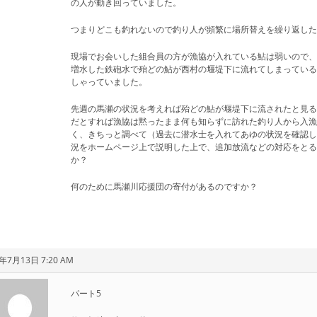
の人が動き回っていました。
つまりどこも釣れないので釣り人が頻繁に場所替えを繰り返し
現場でお会いした組合員の方が漁協が入れている鮎は弱いので
増水した鉄砲水で殆どの鮎が西村の堰堤下に流れてしまってい
しゃっていました。
先週の馬瀬の状況を考えれば殆どの鮎が堰堤下に流されたと見
だとすれば漁協は黙ったまま何も知らずに訪れた釣り人から入
く、きちっと調べて（過去に潜水士を入れてあゆの状況を確認
況をホームページ上で説明した上で、追加放流などの対応をと
か？
何のために馬瀬川応援団の寄付があるのですか？
年7月13日 7:20 AM
パート5