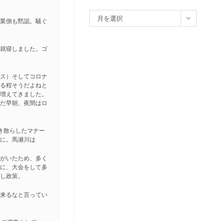
ア
月を選択
漁業側も黙認。騒ぐ
ー
カ
し就寝しました。ゴ
イ
ブ
マス）そしてコロナ
なる程そうだよねと
ん増えてきました。
未だ早朝、夜間はロ
き散らしたマナー
可に。馬瀬川は
達がいたため、多く
区に、大会をして多
出し政策。
は来るなと言ってい