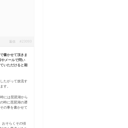
#23093
返信
ので書かせて頂きま
容やメールで問い
していただけると期
。したがって放流す
います。
の時には琵琶湖から
その時に琵琶湖の遡
でその事を書かせて
、おそらくその頃