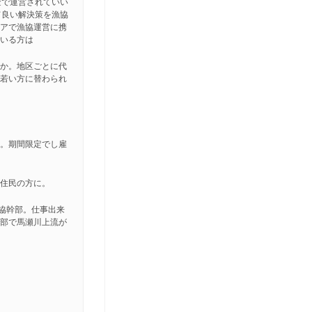
金で運営されていい
て良い解決策を漁協
ィアで漁協運営に携
ている方は
うか。地区ごとに代
、若い方に替わられ
り。期間限定でし雇
は住民の方に。
漁協幹部。仕事出来
幹部で馬瀬川上流が