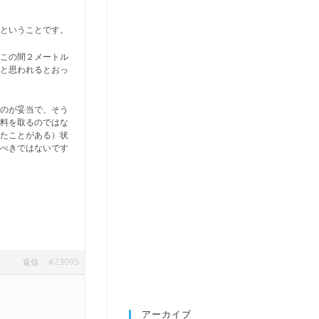
たということです。
、この間２メートル
ると思われるとおっ
るのが妥当で、そう
漁料を取るのではな
したことがある）状
るべきではないです
#23095
返信
アーカイブ