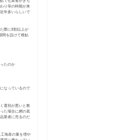
産鮎でも業者がきち
替わり等の時期が来
が近年多いらしいで
た際に8割以上が
期間を設けて稚鮎
だったのか
雑になっているので
らく選別が悪いと教
救った場合に網の底
食品業者に売るのだ
人工海産の量を増や
の運営に携わってい