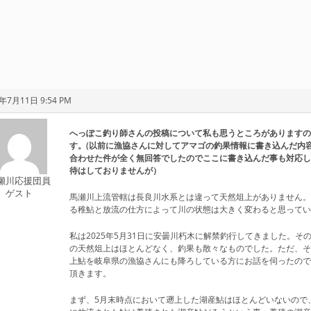
年7月11日 9:54 PM
へっぽこ釣り師さんの投稿について私も思うところがあります
す
。(以前に漁協さんに対してアマゴの釣果情報に書き込んだ内
合わせた件が全く無回答でしたのでここに書き込んだ事も対応
待はしておりませんが）
瀬川応援団員
ゲスト
馬瀬川上流管轄は長良川水系とは違って天然俎上がありません
る稚鮎と放流の仕方によって川の状態は大きく変わると思って
私は2025年5月31日に安曇川朽木に解禁釣行してきました。そ
の天然俎上はほとんどなく、釣果も散々なものでした。ただ、
上鮎を岐阜県の漁協さんにも降ろしている方にお話を伺ったの
頂きます。
まず、5月末時点において遡上した湖産鮎はほとんどいないので