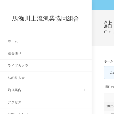
コ
ン
テ
馬瀬川上流漁業協同組合
鮎
ン
ツ
>
へ
ホーム
ス
キ
組合便り
ッ
プ
ホーム
ライブカメラ
こ
鮎釣り大会
15件の
釣り案内
アクセス
2026