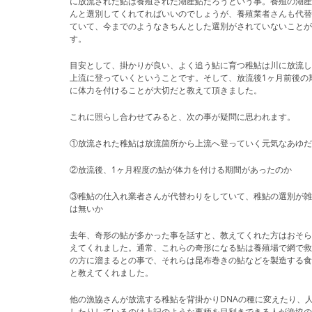
に放流された鮎は養殖された湖産鮎だろうという事。養殖の湖
んと選別してくれてればいいのでしょうが、養殖業者さんも代
ていて、今までのようなきちんとした選別がされていないこと
す。
目安として、掛かりが良い、よく追う鮎に育つ稚鮎は川に放流し
上流に登っていくということです。そして、放流後1ヶ月前後の
に体力を付けることが大切だと教えて頂きました。
これに照らし合わせてみると、次の事が疑問に思われます。
①放流された稚鮎は放流箇所から上流へ登っていく元気なあゆ
②放流後、1ヶ月程度の鮎が体力を付ける期間があったのか
③稚鮎の仕入れ業者さんが代替わりをしていて、稚鮎の選別が
は無いか
去年、奇形の鮎が多かった事を話すと、教えてくれた方はおそ
えてくれました。通常、これらの奇形になる鮎は養殖場で網で
の方に溜まるとの事で、それらは昆布巻きの鮎などを製造する
と教えてくれました。
他の漁協さんが放流する稚鮎を背掛かりDNAの種に変えたり、
したりしているのは上記のような事柄を目利きできる人が漁協