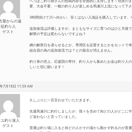
へっぽこ釣り師さんの投稿内容を全面的に支持します！現状の
要、大会不要、一般の釣り人が楽しめる馬瀬川上流になって下
3時間掛けて川へ向かい、安くはない入漁証を購入しています。
古屋からの遠
征釣り人
追加放流は評価しますが、まともなサイズに育つのはひと月後で
ゲスト
解禁の予定は変わらないですよね？
網の解禁日を遅らせるとか、専用区を設置するとかをセットで
組合員の為の追加放流では？との疑念が消えません。
釣り券の売上、応援団の寄付、釣り人から集めたお金は釣り人
しいと切に願います！
年7月18日 11:59 AM
久しぶりに一言言わせていただきます。
先週馬瀬川に釣行しましたが、我々を含めて殆どの人がどこに
ど追わないと言っていました。
アユ釣り迷人
ゲスト
普通は釣り場に入ると殆どの人がその場から動かず釣るのが普