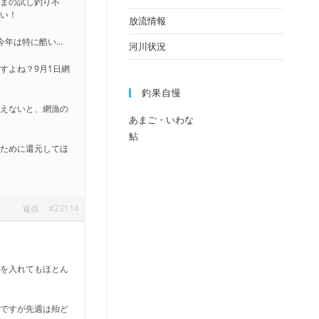
ままの試し釣り不
さい！
放流情報
今年は特に酷い…
河川状況
すよね？9月1日網
釣果自慢
考えないと、網漁の
あまご・いわな
鮎
のために還元してほ
#23114
返信
竿を入れてもほとん
通ですが先週は殆ど