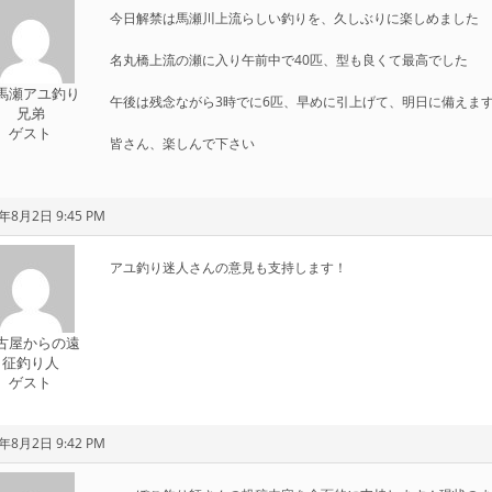
今日解禁は馬瀬川上流らしい釣りを、久しぶりに楽しめました
名丸橋上流の瀬に入り午前中で40匹、型も良くて最高でした
馬瀬アユ釣り
午後は残念ながら3時でに6匹、早めに引上げて、明日に備えま
兄弟
ゲスト
皆さん、楽しんで下さい
年8月2日 9:45 PM
アユ釣り迷人さんの意見も支持します！
古屋からの遠
征釣り人
ゲスト
年8月2日 9:42 PM