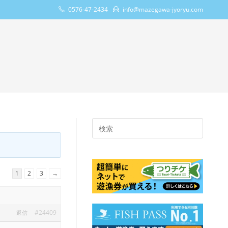
0576-47-2434
info@mazegawa-jyoryu.com
Press
Escape
to
close
1
2
3
→
the
search
panel.
#24409
返信