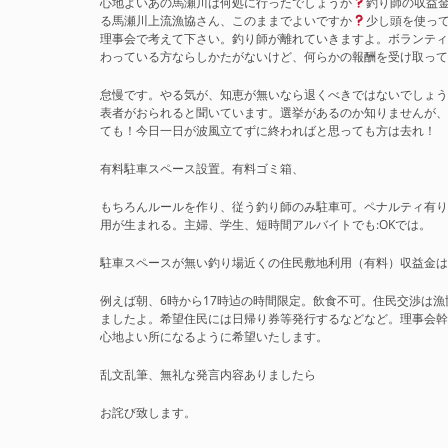
心地よいあの馬瀬川は何処に行ったでしょうか
釣り師の収益
る馬瀬川上流漁協さん、このままでよいですか
少し頭を使っ
理事会で考えて下さい。釣り師が離れていきますよ。ボランテ
わっている方ならしかたがないけど、何らかの報酬を受け取っ
怠慢です。やる気が、知恵が無いなら退くべきではないでしょ
表者がおられると聞いています。選挙があるのか知りませんが
ても！今日一日が波風立てずに終わればと思っても方は去れ！
有料駐車スペース設置。有料ゴミ箱、
もちろんルールを作り、従う釣り師のみ駐車可。ペナルティ有
用が生まれる。主婦、学生、短時間アルバイトでも:OKでは。
駐車スペースが無い釣り場近くの住民敷地利用（有料）収益金
例えば朝、6時から17時迠の時間限定。飲食不可。住民交渉は
ましたよ。希望住民には日帰り券等発行するなどなど。理事会
心地よい所になるように希望いたします。
乱文乱筆、無礼な発言内容ありましたら
お詫び致します。