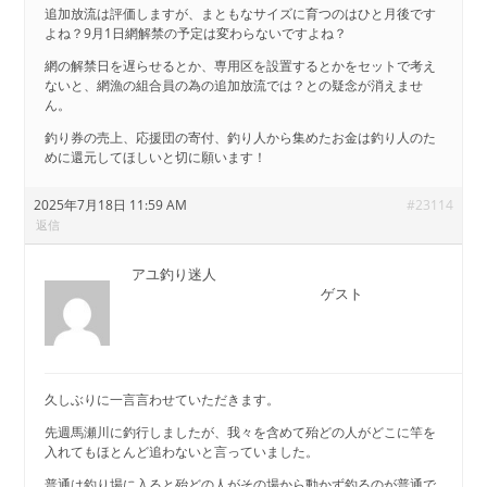
追加放流は評価しますが、まともなサイズに育つのはひと月後です
よね？9月1日網解禁の予定は変わらないですよね？
網の解禁日を遅らせるとか、専用区を設置するとかをセットで考え
ないと、網漁の組合員の為の追加放流では？との疑念が消えませ
ん。
釣り券の売上、応援団の寄付、釣り人から集めたお金は釣り人のた
めに還元してほしいと切に願います！
2025年7月18日 11:59 AM
#23114
返信
アユ釣り迷人
ゲスト
久しぶりに一言言わせていただきます。
先週馬瀬川に釣行しましたが、我々を含めて殆どの人がどこに竿を
入れてもほとんど追わないと言っていました。
普通は釣り場に入ると殆どの人がその場から動かず釣るのが普通で