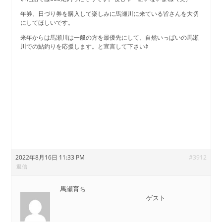
年券、日づり券を購入して楽しみに馬瀬川に来ている皆さんを大切
にしてほしいです。
来年からは馬瀬川は一般の方を最優先にして、自然いっぱいの馬瀬
川での鮎釣りを応援します。と宣言して下さいﾈ
2022年8月16日 11:33 PM
#3912
返信
馬瀬育ち
ゲスト