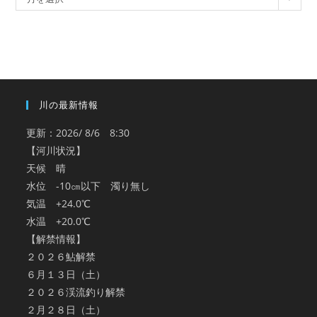
ー
カ
イ
ブ
川の最新情報
更新：2026/ 8/6 8:30
【河川状況】
天候 晴
水位 -10㎝以下 濁り無し
気温 +24.0℃
水温 +20.0℃
【解禁情報】
２０２６鮎解禁
６月１３日（土）
２０２６渓流釣り解禁
２月２８日（土）