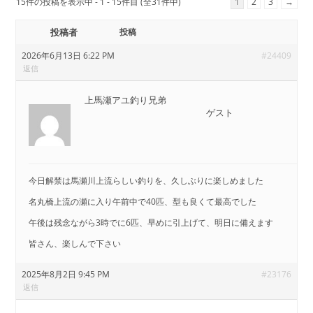
15件の投稿を表示中 - 1 - 15件目 (全31件中)
1
2
3
→
投稿者
投稿
2026年6月13日 6:22 PM
#24409
返信
上馬瀬アユ釣り兄弟
ゲスト
今日解禁は馬瀬川上流らしい釣りを、久しぶりに楽しめました
名丸橋上流の瀬に入り午前中で40匹、型も良くて最高でした
午後は残念ながら3時でに6匹、早めに引上げて、明日に備えます
皆さん、楽しんで下さい
2025年8月2日 9:45 PM
#23176
返信