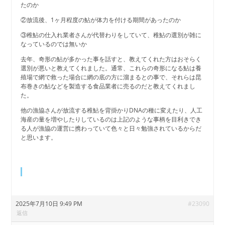
たのか
②放流後、1ヶ月程度の鮎が体力を付ける期間があったのか
③稚鮎の仕入れ業者さんが代替わりをしていて、稚鮎の選別が雑に
なっているのでは無いか
去年、奇形の鮎が多かった事を話すと、教えてくれた方はおそらく
選別が悪いと教えてくれました。通常、これらの奇形になる鮎は養
殖場で網で救った場合に網の底の方に溜まるとの事で、それらは昆
布巻きの鮎などを製造する食品業者に売るのだと教えてくれまし
た。
他の漁協さんが放流する稚鮎を背掛かりDNAの種に変えたり、人工
海産の量を増やしたりしているのは上記のような事柄を目利きでき
る人が漁協の運営に携わっていて色々と日々勉強されているからだ
と思います。
2025年7月10日 9:49 PM
#23090
返信