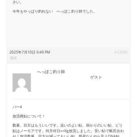
さい。
今年もやっぱり釣れない へっぽこ釣り師でした。
2025年7月10日 9:49 PM
#23089
返信
へっぽこ釣り師
ゲスト
パー4
放流稚鮎について！
数量、目方はもういいです。追いのよい鮎、掛かりのいい鮎、ビリ
鮎はノーモアです。何月何日○○Kg放流しました。安い鮎で帳尻合わ
せ！放流数量、目方が減ってもいい鮎、県産なんやら言うDNA鮎、