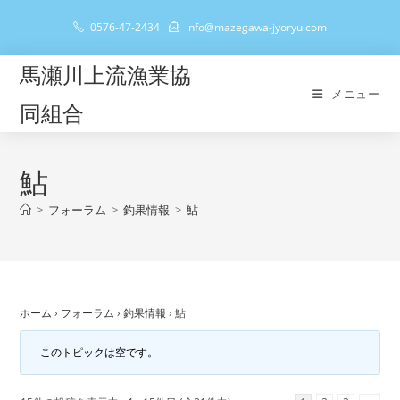
コ
0576-47-2434
info@mazegawa-jyoryu.com
ン
テ
馬瀬川上流漁業協
ン
メニュー
ツ
同組合
へ
ス
キ
鮎
ッ
>
フォーラム
>
釣果情報
>
鮎
プ
ホーム
›
フォーラム
›
釣果情報
›
鮎
このトピックは空です。