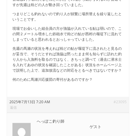
すが先週は殆どの人が動き回っていました。
つまりどこも釣れないので釣り人が頻繁に場所替えを繰り返したと
いうことです。
現場でお会いした組合員の方が漁協が入れている鮎は弱いので、こ
の間２メートル増水した鉄砲水で殆どの鮎が西村の堰堤下に流れて
しまっていると思われるとおっしゃっていました。
先週の馬瀬の状況を考えれば殆どの鮎が堰堤下に流されたと見るの
が妥当で、そうだとすれば漁協は黙ったまま何も知らずに訪れた釣
り人から入漁料を取るのではなく、きちっと調べて（過去に潜水士
を入れてあゆの状況を確認したことがある）状況をホームページ上
で説明した上で、追加放流などの対応をとるべきではないですか？
何のために馬瀬川応援団の寄付があるのですか？
2025年7月13日 7:20 AM
#23095
返信
へっぽこ釣り師
ゲスト