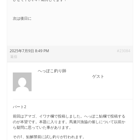
次は後日に
2025年7月9日 8:49 PM
#23084
返信
へっぽこ釣り師
ゲスト
パート2
前回はアマゴ、イワナ欄で投稿しました。へっぽこ鮎欄で投稿する
のが本望です。本題に入ります。馬瀬川漁協の催しについて以前か
ら疑問に思っていた事があります。
その1、鮎解禁前に試し釣りが行われます。