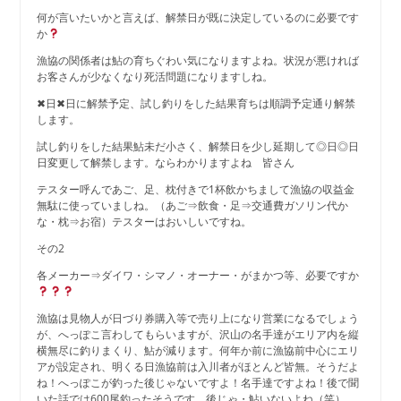
何が言いたいかと言えば、解禁日が既に決定しているのに必要です
か
漁協の関係者は鮎の育ちぐわい気になりますよね。状況が悪ければ
お客さんが少なくなり死活問題になりますしね。
✖日✖日に解禁予定、試し釣りをした結果育ちは順調予定通り解禁
します。
試し釣りをした結果鮎未だ小さく、解禁日を少し延期して◎日◎日
日変更して解禁します。ならわかりますよね 皆さん
テスター呼んであご、足、枕付きで1杯飲かちまして漁協の収益金
無駄に使っていましね。（あご⇒飲食・足⇒交通費ガソリン代か
な・枕⇒お宿）テスターはおいしいですね。
その2
各メーカー⇒ダイワ・シマノ・オーナー・がまかつ等、必要ですか
漁協は見物人が日づり券購入等で売り上になり営業になるでしょう
が、へっぽこ言わしてもらいますが、沢山の名手達がエリア内を縦
横無尽に釣りまくり、鮎が減ります。何年か前に漁協前中心にエリ
アが設定され、明くる日漁協前は入川者がほとんど皆無。そうだよ
ね！へっぽこが釣った後じゃないですよ！名手達ですよね！後で聞
いた話では600尾釣ったそうです。後じゃ・鮎いないよね（笑）