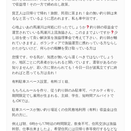
で収益増！その一方で締め出し政策。
貧乏人は日帰りで帰れ！旅館、民宿に富まれ！金の無い釣り師は来
るなと言っているように思われます。私も車中泊です。
心地よいあの馬瀬川は何処に行ったでしょうか
釣り師の収益金で
運営されていいる馬瀬川上流漁協さん、このままでよいですか
少
し頭を使って良い解決策を漁協理事会で考えて下さい。釣り師が離
れていきますよ。ボランティアで漁協運営に携わっている方ならし
かたがないけど、何らかの報酬を受け取っている方は
怠慢です。やる気が、知恵が無いなら退くべきではないでしょう
か。地区ごとに代表者がおられると聞いています。選挙があるのか
知りませんが、若い方に替わられても！今日一日が波風立てずに終
わればと思っても方は去れ！
有料駐車スペース設置。有料ゴミ箱、
もちろんルールを作り、従う釣り師のみ駐車可。ペナルティ有り。
期間限定でし雇用が生まれる。主婦、学生、短時間アルバイトで
も:OKでは。
駐車スペースが無い釣り場近くの住民敷地利用（有料）収益金は住
民の方に。
例えば朝、6時から17時迠の時間限定。飲食不可。住民交渉は漁協
幹部。仕事出来ましたよ。希望住民には日帰り券等発行するなどな