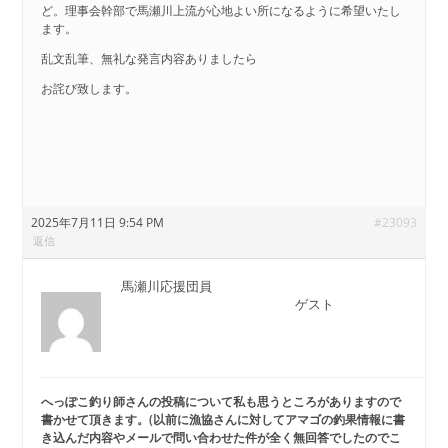
ど。理事会幹部で馬瀬川上流が心地よい所になるように希望いたし
ます。
乱文乱筆、無礼な発言内容ありましたら
お詫び致します。
2025年7月11日 9:54 PM
#23093
返信
馬瀬川応援団員
ゲスト
へっぽこ釣り師さんの投稿について私も思うところがありますので
書かせて頂きます
。(以前に漁協さんに対してアマゴの釣果情報に書
き込んだ内容やメールで問い合わせた件が全く無回答でしたのでこ