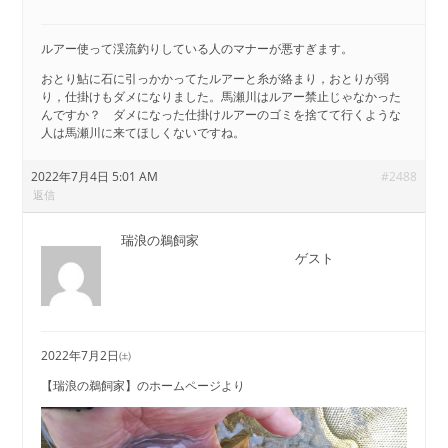
ルアー使って渓流釣りしている人のマナーが悪すぎます。
おとり鮎に石に引っかかってたルアーと糸が絡まり，おとりが弱
り，仕掛けもダメになりました。馬瀬川はルアー禁止じゃなかった
んですか？ ダメになった仕掛けルアーのゴミを捨てて行くような
人は馬瀬川に来てほしくないですね。
2022年7月4日 5:01 AM
#2488
返信
瑞浪の鵜飼家
ゲスト
2022年7月2日㈯
【瑞浪の鵜飼家】のホームページより