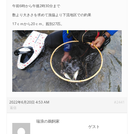
午前6時から午後2時30分まで
数より大きさを求めて漁協より下流地区での釣果
17ｃｍから20ｃｍ。囮別27匹。
2022年6月20日 4:53 AM
#2441
返信
瑞浪の鵜飼家
ゲスト