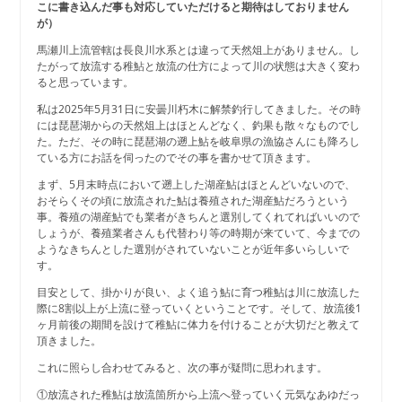
こに書き込んだ事も対応していただけると期待はしておりません
が）
馬瀬川上流管轄は長良川水系とは違って天然俎上がありません。し
たがって放流する稚鮎と放流の仕方によって川の状態は大きく変わ
ると思っています。
私は2025年5月31日に安曇川朽木に解禁釣行してきました。その時
には琵琶湖からの天然俎上はほとんどなく、釣果も散々なものでし
た。ただ、その時に琵琶湖の遡上鮎を岐阜県の漁協さんにも降ろし
ている方にお話を伺ったのでその事を書かせて頂きます。
まず、5月末時点において遡上した湖産鮎はほとんどいないので、
おそらくその頃に放流された鮎は養殖された湖産鮎だろうという
事。養殖の湖産鮎でも業者がきちんと選別してくれてればいいので
しょうが、養殖業者さんも代替わり等の時期が来ていて、今までの
ようなきちんとした選別がされていないことが近年多いらしいで
す。
目安として、掛かりが良い、よく追う鮎に育つ稚鮎は川に放流した
際に8割以上が上流に登っていくということです。そして、放流後1
ヶ月前後の期間を設けて稚鮎に体力を付けることが大切だと教えて
頂きました。
これに照らし合わせてみると、次の事が疑問に思われます。
①放流された稚鮎は放流箇所から上流へ登っていく元気なあゆだっ