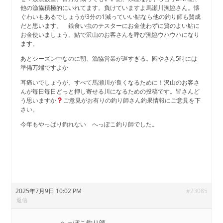
他の漁協積極的にいれてます。負けていますよ馬瀬川漁協さん。懐
ぐわいもあるでしょうが3分の1減っていい鮎なら他の釣り師も賛成
だと思います。 銭食い虫のテスターにお金使わずに質のよい鮎に
お金使いましょう。鮎で沢山のお客さんを呼び漁協ウハウハになり
ます。
あとシーズン中なのに朝、漁協営業が遅すぎる。囮やさん5時には
準備万端ですよか
耳痛いでしょうが、すべて馬瀬川が良くなるために！沢山のお客さ
んが毎日毎日どっと押し寄せる川になるための投稿です。皆さんど
う思いますか
ご意見がお有りの釣り師さん釣果情報にご意見を下
さい。
今年もやっぱり釣れない へっぽこ釣り師でした。
2025年7月9日 10:02 PM
#23085
返信
へっぽこ釣り師