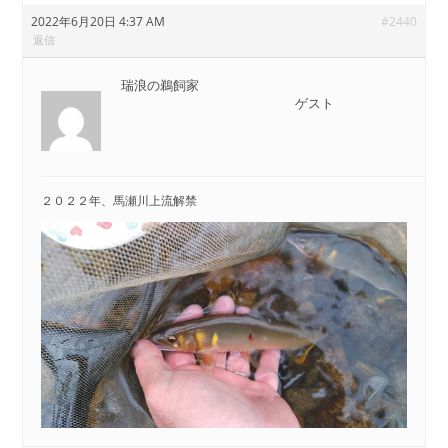
2022年6月20日 4:37 AM
#2440
返信
瑞浪の鵜飼家
ゲスト
２０２２年、馬瀬川上流解禁