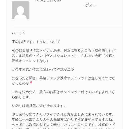
ゲスト
パート3
下のお話です。トイレについて
私の知る限り洋式トイレが馬瀬川付近に在るところ（喫茶除く）パ
スカル清見のトイレ（何とオシュレット）、ふれあい会館（和式・
洋式オシュレットなし）
が今年和式が洋式に変わって洋式が二つ
になったと聞き、早速チェック残念オシュレットは無し何でつけな
かったのか
これを決めた方、貴方のお家はオシュレット付けて内ですよね！な
ら解ります。
鮎釣りは道具等お金が掛かります。
少し余裕が出てきたリタイアされた方か楽しみに来られています。
年齢はへっぽこより人生の先輩方ばかりです足腰弱ってますよね。
へっぽこも渓流釣りでよく転び、いつもヘロヘロです。和式のトイ