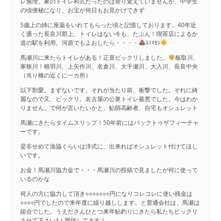
レ無理。家のトイレ和式だったのは余り覚えていませんが、中学生
の頃便秘になり、お宝が何日もお見かけできず
5歳上の姉に座薬をいれてもらった頃と記憶しております。40年近
く通った長良川郡上、トイレはない今も、たぶん！喫茶店によるか
道の駅を利用。河原でもよおしたら・・・・
ｽﾐﾏｾﾝ
馬瀬川に来たらトイレがある！正直ビックリしました。
板取川、
寒狭川！根羽川、上矢作川、名倉川、大千瀬川、大入川、長良中央
（吊り橋の近くに一カ所）
以下割愛。まずないです。それが当たり前、衝撃でした。それに綺
麗なので又、ビックリ。名古屋の公衆トイレ最悪でした。今はわか
りません。で何が言いたいかと、鮎師高齢者、自宅もオシュレット
馬瀬にきたらタイムスリップ！50年前にはバックトゥザフィーチャ
ーです。
是非せめて漁協くらいは洋式に、出来ればオシュレット付けてほし
いです。
お金！馬瀬川協力金で・・・馬瀬川の投稿で見ましたが何に使って
いるのかな
何人の方に協力して頂き○○○○○○○円になりコレコレに使い残金は
○○○○円でしたので来年度に繰り越しします。と普通会社は、馬瀬は
組合でした。うえださんひとつ来年鮎釣りにきたら私たちビックリ
させて下さいﾈ！期待してます！