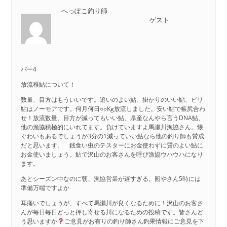
へっぽこ釣り師
ゲスト
パー4
放流稚鮎について！
数量、目方はもういいです。追いのよい鮎、掛かりのいい鮎、ビリ
鮎はノーモアです。何月何日○○Kg放流しました。安い鮎で帳尻合わ
せ！放流数量、目方が減ってもいい鮎、県産なんやら言うDNA鮎、
他の漁協積極的にいれてます。負けていますよ馬瀬川漁協さん。懐
ぐわいもあるでしょうが3分の1減っていい鮎なら他の釣り師も賛成
だと思います。 銭食い虫のテスターにお金使わずに質のよい鮎に
お金使いましょう。鮎で沢山のお客さんを呼び漁協ウハウハになり
ます。
あとシーズン中なのに朝、漁協営業が遅すぎる。囮やさん5時には
準備万端ですよか
耳痛いでしょうが、すべて馬瀬川が良くなるために！沢山のお客さ
んが毎日毎日どっと押し寄せる川になるための投稿です。皆さんど
う思いますか
ご意見がお有りの釣り師さん釣果情報にご意見を下