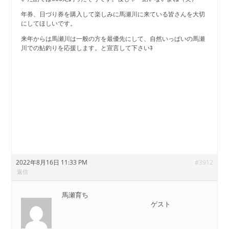
年券、日づり券を購入して楽しみに馬瀬川に来ている皆さんを大切
にしてほしいです。
来年からは馬瀬川は一般の方を最優先にして、自然いっぱいの馬瀬
川での鮎釣りを応援します。と宣言して下さいﾈ
2022年8月16日 11:33 PM
#3912
返信
馬瀬育ち
ゲスト