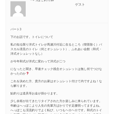
ゲスト
パート3
下のお話です。トイレについて
私の知る限り洋式トイレが馬瀬川付近に在るところ（喫茶除く）パ
スカル清見のトイレ（何とオシュレット）、ふれあい会館（和式・
洋式オシュレットなし）
が今年和式が洋式に変わって洋式が二つ
になったと聞き、早速チェック残念オシュレットは無し何でつけな
かったのか
これを決めた方、貴方のお家はオシュレット付けて内ですよね！な
ら解ります。
鮎釣りは道具等お金が掛かります。
少し余裕が出てきたリタイアされた方か楽しみに来られています。
年齢はへっぽこより人生の先輩方ばかりです足腰弱ってますよね。
へっぽこも渓流釣りでよく転び、いつもヘロヘロです。和式のトイ