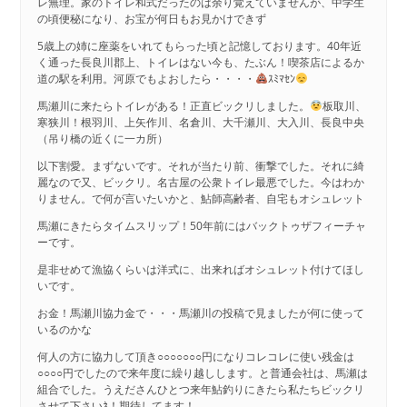
レ無理。家のトイレ和式だったのは余り覚えていませんが、中学生
の頃便秘になり、お宝が何日もお見かけできず
5歳上の姉に座薬をいれてもらった頃と記憶しております。40年近
く通った長良川郡上、トイレはない今も、たぶん！喫茶店によるか
道の駅を利用。河原でもよおしたら・・・・
ｽﾐﾏｾﾝ
馬瀬川に来たらトイレがある！正直ビックリしました。
板取川、
寒狭川！根羽川、上矢作川、名倉川、大千瀬川、大入川、長良中央
（吊り橋の近くに一カ所）
以下割愛。まずないです。それが当たり前、衝撃でした。それに綺
麗なので又、ビックリ。名古屋の公衆トイレ最悪でした。今はわか
りません。で何が言いたいかと、鮎師高齢者、自宅もオシュレット
馬瀬にきたらタイムスリップ！50年前にはバックトゥザフィーチャ
ーです。
是非せめて漁協くらいは洋式に、出来ればオシュレット付けてほし
いです。
お金！馬瀬川協力金で・・・馬瀬川の投稿で見ましたが何に使って
いるのかな
何人の方に協力して頂き○○○○○○○円になりコレコレに使い残金は
○○○○円でしたので来年度に繰り越しします。と普通会社は、馬瀬は
組合でした。うえださんひとつ来年鮎釣りにきたら私たちビックリ
させて下さいﾈ！期待してます！