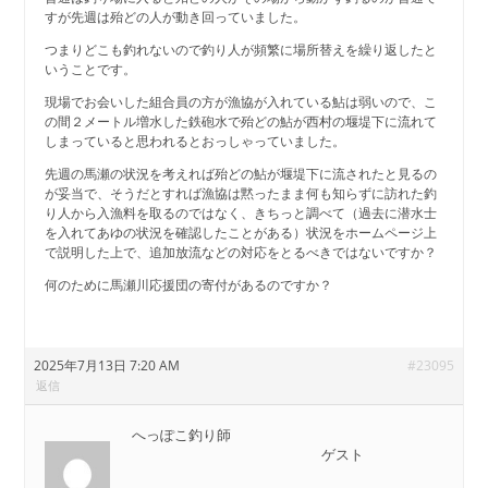
すが先週は殆どの人が動き回っていました。
つまりどこも釣れないので釣り人が頻繁に場所替えを繰り返したと
いうことです。
現場でお会いした組合員の方が漁協が入れている鮎は弱いので、こ
の間２メートル増水した鉄砲水で殆どの鮎が西村の堰堤下に流れて
しまっていると思われるとおっしゃっていました。
先週の馬瀬の状況を考えれば殆どの鮎が堰堤下に流されたと見るの
が妥当で、そうだとすれば漁協は黙ったまま何も知らずに訪れた釣
り人から入漁料を取るのではなく、きちっと調べて（過去に潜水士
を入れてあゆの状況を確認したことがある）状況をホームページ上
で説明した上で、追加放流などの対応をとるべきではないですか？
何のために馬瀬川応援団の寄付があるのですか？
2025年7月13日 7:20 AM
#23095
返信
へっぽこ釣り師
ゲスト