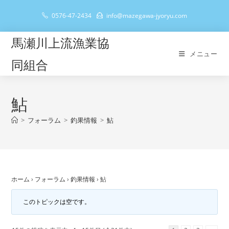
コ
0576-47-2434
info@mazegawa-jyoryu.com
ン
テ
馬瀬川上流漁業協
ン
メニュー
ツ
同組合
へ
ス
キ
鮎
ッ
>
フォーラム
>
釣果情報
>
鮎
プ
ホーム
›
フォーラム
›
釣果情報
›
鮎
このトピックは空です。