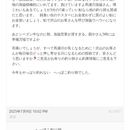
他の漁協積極的にいれてます。負けていますよ馬瀬川漁協さん。懐
ぐわいもあるでしょうが3分の1減っていい鮎なら他の釣り師も賛成
だと思います。 銭食い虫のテスターにお金使わずに質のよい鮎に
お金使いましょう。鮎で沢山のお客さんを呼び漁協ウハウハになり
ます。
あとシーズン中なのに朝、漁協営業が遅すぎる。囮やさん5時には
準備万端ですよか
耳痛いでしょうが、すべて馬瀬川が良くなるために！沢山のお客さ
んが毎日毎日どっと押し寄せる川になるための投稿です。皆さんど
う思いますか
ご意見がお有りの釣り師さん釣果情報にご意見を下
さい。
今年もやっぱり釣れない へっぽこ釣り師でした。
2025年7月9日 10:02 PM
#23085
返信
へっぽこ釣り師