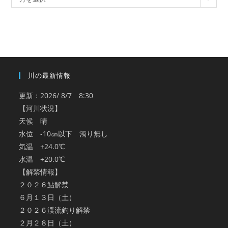
ー
カ
イ
ブ
川の最新情報
更新：2026/ 8/7 8:30
【河川状況】
天候 晴
水位 -10㎝以下 濁り無し
気温 +24.0℃
水温 +20.0℃
【解禁情報】
２０２６鮎解禁
６月１３日（土）
２０２６渓流釣り解禁
２月２８日（土）