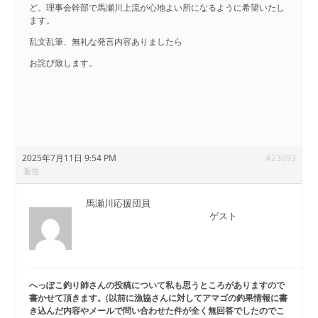
ど。理事会幹部で馬瀬川上流が心地よい所になるように希望いたし
ます。
乱文乱筆、無礼な発言内容ありましたら
お詫び致します。
2025年7月11日 9:54 PM
#23093
返信
馬瀬川応援団員
ゲスト
へっぽこ釣り師さんの投稿について私も思うところがありますので
書かせて頂きます
。(以前に漁協さんに対してアマゴの釣果情報に書
き込んだ内容やメールで問い合わせた件が全く無回答でしたのでこ