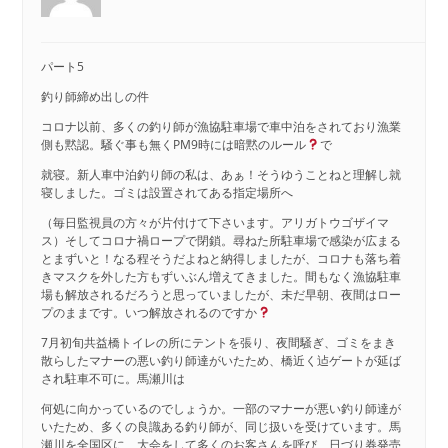
パート5
釣り師締め出しの件
コロナ以前、多くの釣り師が漁協駐車場で車中泊をされており漁業
側も黙認。騒ぐ事も無くPM9時には暗黙のルール
で
就寝。新人車中泊釣り師の私は、あぁ！そうゆうことねと理解し就
寝しました。ゴミは設置されてある指定場所へ
（毎日監視員の方々が片付けて下さいます。アリガトウゴザイマ
ス）そしてコロナ禍ロープで閉鎖。尋ねた所駐車場で感染が広まる
とまずいと！なる程そうだよねと納得しましたが、コロナも落ち着
きマスクを外した方もずいぶん増えてきました。間もなく漁協駐車
場も解放されるだろうと思っていましたが、未だ早朝、夜間はロー
プのままです。いつ解放されるのですか
7月初旬共益橋トイレの所にテントを張り、夜間騒ぎ、ゴミをまき
散らしたマナーの悪い釣り師達がいたため、橋近く迠ゲートが延ば
され駐車不可に。馬瀬川は
何処に向かっているのでしょうか。一部のマナーが悪い釣り師達が
いたため、多くの良識ある釣り師が、同じ扱いを受けています。馬
瀬川を全国区に、大会をして多くのお客さんを呼び、日づり券発売