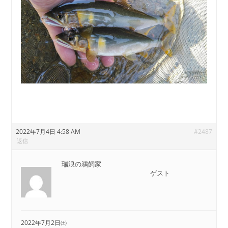
2022年7月4日 4:58 AM
#2487
返信
瑞浪の鵜飼家
ゲスト
2022年7月2日㈯