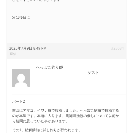
次は後日に
2025年7月9日 8:49 PM
#23084
返信
へっぽこ釣り師
ゲスト
パート2
前回はアマゴ、イワナ欄で投稿しました。へっぽこ鮎欄で投稿する
のが本望です。本題に入ります。馬瀬川漁協の催しについて以前か
ら疑問に思っていた事があります。
その1、鮎解禁前に試し釣りが行われます。