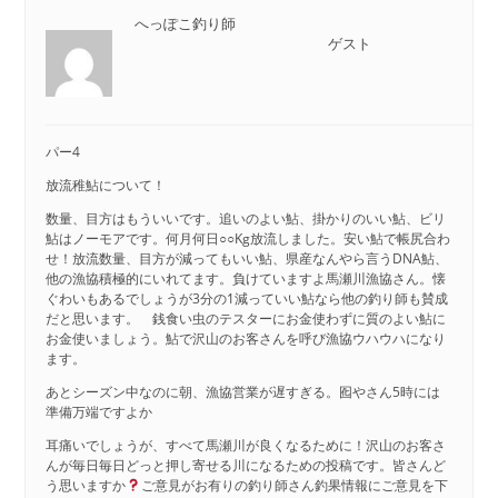
へっぽこ釣り師
ゲスト
パー4
放流稚鮎について！
数量、目方はもういいです。追いのよい鮎、掛かりのいい鮎、ビリ
鮎はノーモアです。何月何日○○Kg放流しました。安い鮎で帳尻合わ
せ！放流数量、目方が減ってもいい鮎、県産なんやら言うDNA鮎、
他の漁協積極的にいれてます。負けていますよ馬瀬川漁協さん。懐
ぐわいもあるでしょうが3分の1減っていい鮎なら他の釣り師も賛成
だと思います。 銭食い虫のテスターにお金使わずに質のよい鮎に
お金使いましょう。鮎で沢山のお客さんを呼び漁協ウハウハになり
ます。
あとシーズン中なのに朝、漁協営業が遅すぎる。囮やさん5時には
準備万端ですよか
耳痛いでしょうが、すべて馬瀬川が良くなるために！沢山のお客さ
んが毎日毎日どっと押し寄せる川になるための投稿です。皆さんど
う思いますか
ご意見がお有りの釣り師さん釣果情報にご意見を下