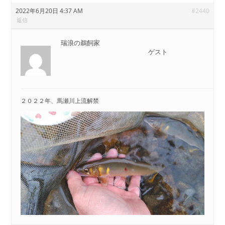
2022年6月20日 4:37 AM
#2440
返信
瑞浪の鵜飼家
ゲスト
２０２２年、馬瀬川上流解禁