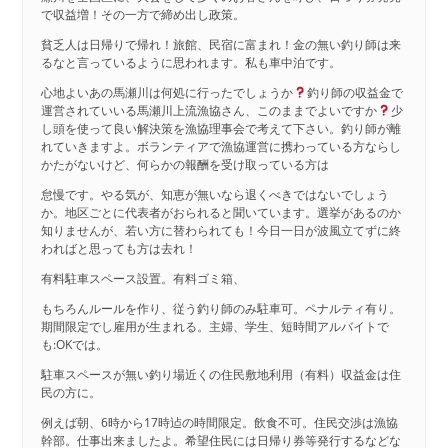
で収益増！その一方で締め出し政策。
貧乏人は日帰りで帰れ！旅館、民宿に富まれ！金の無い釣り師は来
るなと言っているように思われます。私も車中泊です。
心地よいあの馬瀬川は何処に行ったでしょうか
釣り師の収益金で
運営されていいる馬瀬川上流漁協さん、このままでよいですか
少
し頭を使って良い解決策を漁協理事会で考えて下さい。釣り師が離
れていきますよ。ボランティアで漁協運営に携わっている方ならし
かたがないけど、何らかの報酬を受け取っている方は
怠慢です。やる気が、知恵が無いなら退くべきではないでしょう
か。地区ごとに代表者がおられると聞いています。選挙があるのか
知りませんが、若い方に替わられても！今日一日が波風立てずに終
わればと思っても方は去れ！
有料駐車スペース設置。有料ゴミ箱、
もちろんルールを作り、従う釣り師のみ駐車可。ペナルティ有り。
期間限定でし雇用が生まれる。主婦、学生、短時間アルバイトで
も:OKでは。
駐車スペースが無い釣り場近くの住民敷地利用（有料）収益金は住
民の方に。
例えば朝、6時から17時迠の時間限定。飲食不可。住民交渉は漁協
幹部。仕事出来ましたよ。希望住民には日帰り券等発行するなどな