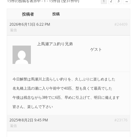
15件の投稿を表示中 - 1 - 15件目 (全31件中)
1
2
3
→
投稿者
投稿
2026年6月13日 6:22 PM
#24409
返信
上馬瀬アユ釣り兄弟
ゲスト
今日解禁は馬瀬川上流らしい釣りを、久しぶりに楽しめました
名丸橋上流の瀬に入り午前中で40匹、型も良くて最高でした
午後は残念ながら3時でに6匹、早めに引上げて、明日に備えます
皆さん、楽しんで下さい
2025年8月2日 9:45 PM
#23176
返信