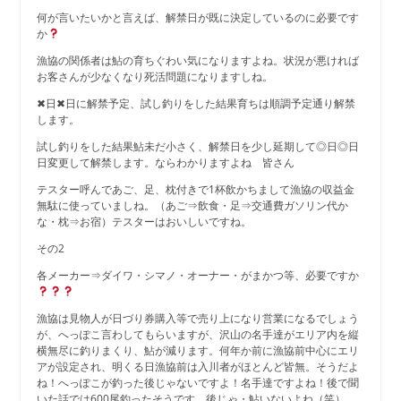
何が言いたいかと言えば、解禁日が既に決定しているのに必要です
か
漁協の関係者は鮎の育ちぐわい気になりますよね。状況が悪ければ
お客さんが少なくなり死活問題になりますしね。
✖日✖日に解禁予定、試し釣りをした結果育ちは順調予定通り解禁
します。
試し釣りをした結果鮎未だ小さく、解禁日を少し延期して◎日◎日
日変更して解禁します。ならわかりますよね 皆さん
テスター呼んであご、足、枕付きで1杯飲かちまして漁協の収益金
無駄に使っていましね。（あご⇒飲食・足⇒交通費ガソリン代か
な・枕⇒お宿）テスターはおいしいですね。
その2
各メーカー⇒ダイワ・シマノ・オーナー・がまかつ等、必要ですか
漁協は見物人が日づり券購入等で売り上になり営業になるでしょう
が、へっぽこ言わしてもらいますが、沢山の名手達がエリア内を縦
横無尽に釣りまくり、鮎が減ります。何年か前に漁協前中心にエリ
アが設定され、明くる日漁協前は入川者がほとんど皆無。そうだよ
ね！へっぽこが釣った後じゃないですよ！名手達ですよね！後で聞
いた話では600尾釣ったそうです。後じゃ・鮎いないよね（笑）