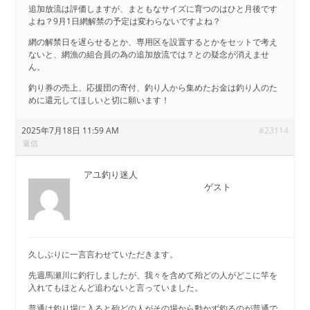
追加放流は評価しますが、まともなサイズに育つのはひと月後です
よね？9月1日網解禁の予定は変わらないですよね？
網の解禁日を遅らせるとか、専用区を設置するとかをセットで考え
ないと、網漁の組合員の為の追加放流では？との疑念が消えませ
ん。
釣り券の売上、応援団の寄付、釣り人から集めたお金は釣り人のた
めに還元してほしいと切に願います！
2025年7月18日 11:59 AM
#23114
返信
アユ釣り迷人
ゲスト
久しぶりに一言言わせていただきます。
先週馬瀬川に釣行しましたが、我々を含めて殆どの人がどこに竿を
入れてもほとんど追わないと言っていました。
普通は釣り場に入ると殆どの人がその場から動かず釣るのが普通で