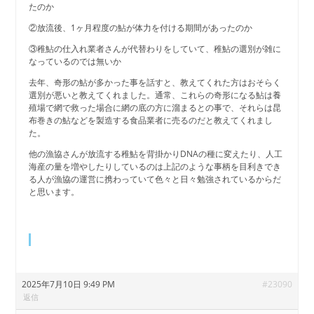
たのか
②放流後、1ヶ月程度の鮎が体力を付ける期間があったのか
③稚鮎の仕入れ業者さんが代替わりをしていて、稚鮎の選別が雑に
なっているのでは無いか
去年、奇形の鮎が多かった事を話すと、教えてくれた方はおそらく
選別が悪いと教えてくれました。通常、これらの奇形になる鮎は養
殖場で網で救った場合に網の底の方に溜まるとの事で、それらは昆
布巻きの鮎などを製造する食品業者に売るのだと教えてくれまし
た。
他の漁協さんが放流する稚鮎を背掛かりDNAの種に変えたり、人工
海産の量を増やしたりしているのは上記のような事柄を目利きでき
る人が漁協の運営に携わっていて色々と日々勉強されているからだ
と思います。
2025年7月10日 9:49 PM
#23090
返信