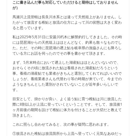
こに書き込んだ事も対応していただけると期待はしておりません
が）
馬瀬川上流管轄は長良川水系とは違って天然俎上がありません。し
たがって放流する稚鮎と放流の仕方によって川の状態は大きく変わ
ると思っています。
私は2025年5月31日に安曇川朽木に解禁釣行してきました。その時
には琵琶湖からの天然俎上はほとんどなく、釣果も散々なものでし
た。ただ、その時に琵琶湖の遡上鮎を岐阜県の漁協さんにも降ろし
ている方にお話を伺ったのでその事を書かせて頂きます。
まず、5月末時点において遡上した湖産鮎はほとんどいないので、
おそらくその頃に放流された鮎は養殖された湖産鮎だろうという
事。養殖の湖産鮎でも業者がきちんと選別してくれてればいいので
しょうが、養殖業者さんも代替わり等の時期が来ていて、今までの
ようなきちんとした選別がされていないことが近年多いらしいで
す。
目安として、掛かりが良い、よく追う鮎に育つ稚鮎は川に放流した
際に8割以上が上流に登っていくということです。そして、放流後1
ヶ月前後の期間を設けて稚鮎に体力を付けることが大切だと教えて
頂きました。
これに照らし合わせてみると、次の事が疑問に思われます。
①放流された稚鮎は放流箇所から上流へ登っていく元気なあゆだっ