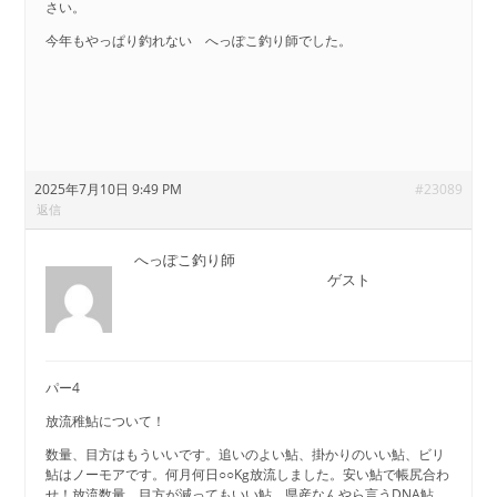
さい。
今年もやっぱり釣れない へっぽこ釣り師でした。
2025年7月10日 9:49 PM
#23089
返信
へっぽこ釣り師
ゲスト
パー4
放流稚鮎について！
数量、目方はもういいです。追いのよい鮎、掛かりのいい鮎、ビリ
鮎はノーモアです。何月何日○○Kg放流しました。安い鮎で帳尻合わ
せ！放流数量、目方が減ってもいい鮎、県産なんやら言うDNA鮎、