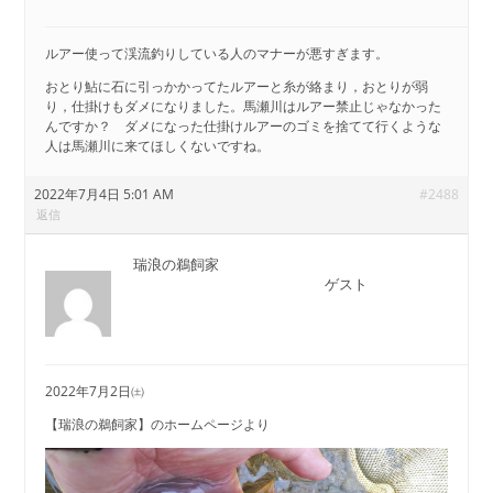
ルアー使って渓流釣りしている人のマナーが悪すぎます。
おとり鮎に石に引っかかってたルアーと糸が絡まり，おとりが弱
り，仕掛けもダメになりました。馬瀬川はルアー禁止じゃなかった
んですか？ ダメになった仕掛けルアーのゴミを捨てて行くような
人は馬瀬川に来てほしくないですね。
2022年7月4日 5:01 AM
#2488
返信
瑞浪の鵜飼家
ゲスト
2022年7月2日㈯
【瑞浪の鵜飼家】のホームページより