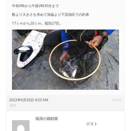
午前6時から午後2時30分まで
数より大きさを求めて漁協より下流地区での釣果
17ｃｍから20ｃｍ。囮別27匹。
2022年6月20日 4:53 AM
#2441
返信
瑞浪の鵜飼家
ゲスト