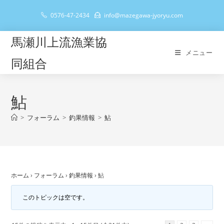
コ
0576-47-2434
info@mazegawa-jyoryu.com
ン
テ
馬瀬川上流漁業協
ン
メニュー
ツ
同組合
へ
ス
キ
鮎
ッ
>
フォーラム
>
釣果情報
>
鮎
プ
ホーム
›
フォーラム
›
釣果情報
›
鮎
このトピックは空です。