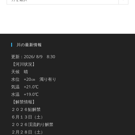
ー
カ
イ
ブ
川の最新情報
更新：2026/ 8/9 8:30
【河川状況】
天候 晴
水位 +20㎝ 濁り有り
気温 +21.0℃
水温 +19.0℃
【解禁情報】
２０２６鮎解禁
６月１３日（土）
２０２６渓流釣り解禁
２月２８日（土）