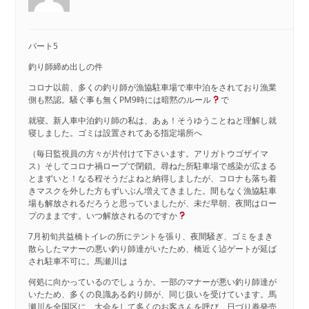
パート5
釣り師締め出しの件
コロナ以前、多くの釣り師が漁協駐車場で車中泊をされており漁業
側も黙認。騒ぐ事も無くPM9時には暗黙のルール
で
就寝。新人車中泊釣り師の私は、あぁ！そうゆうことねと理解し就
寝しました。ゴミは設置されてある指定場所へ
（毎日監視員の方々が片付けて下さいます。アリガトウゴザイマ
ス）そしてコロナ禍ロープで閉鎖。尋ねた所駐車場で感染が広まる
とまずいと！なる程そうだよねと納得しましたが、コロナも落ち着
きマスクを外した方もずいぶん増えてきました。間もなく漁協駐車
場も解放されるだろうと思っていましたが、未だ早朝、夜間はロー
プのままです。いつ解放されるのですか
7月初旬共益橋トイレの所にテントを張り、夜間騒ぎ、ゴミをまき
散らしたマナーの悪い釣り師達がいたため、橋近く迠ゲートが延ば
され駐車不可に。馬瀬川は
何処に向かっているのでしょうか。一部のマナーが悪い釣り師達が
いたため、多くの良識ある釣り師が、同じ扱いを受けています。馬
瀬川を全国区に、大会をして多くのお客さんを呼び、日づり券発売