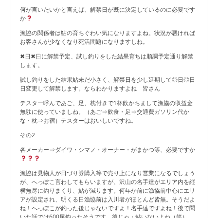
何が言いたいかと言えば、解禁日が既に決定しているのに必要です
か
漁協の関係者は鮎の育ちぐわい気になりますよね。状況が悪ければ
お客さんが少なくなり死活問題になりますしね。
✖日✖日に解禁予定、試し釣りをした結果育ちは順調予定通り解禁
します。
試し釣りをした結果鮎未だ小さく、解禁日を少し延期して◎日◎日
日変更して解禁します。ならわかりますよね 皆さん
テスター呼んであご、足、枕付きで1杯飲かちまして漁協の収益金
無駄に使っていましね。（あご⇒飲食・足⇒交通費ガソリン代か
な・枕⇒お宿）テスターはおいしいですね。
その2
各メーカー⇒ダイワ・シマノ・オーナー・がまかつ等、必要ですか
漁協は見物人が日づり券購入等で売り上になり営業になるでしょう
が、へっぽこ言わしてもらいますが、沢山の名手達がエリア内を縦
横無尽に釣りまくり、鮎が減ります。何年か前に漁協前中心にエリ
アが設定され、明くる日漁協前は入川者がほとんど皆無。そうだよ
ね！へっぽこが釣った後じゃないですよ！名手達ですよね！後で聞
いた話では600尾釣ったそうです。後じゃ・鮎いないよね（笑）