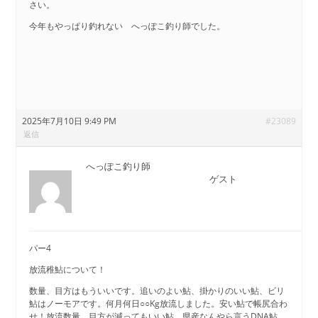
さい。
今年もやっぱり釣れない へっぽこ釣り師でした。
2025年7月10日 9:49 PM
#23089
返信
へっぽこ釣り師
ゲスト
パー4
放流稚鮎について！
数量、目方はもういいです。追いのよい鮎、掛かりのいい鮎、ビリ
鮎はノーモアです。何月何日○○Kg放流しました。安い鮎で帳尻合わ
せ！放流数量、目方が減ってもいい鮎、県産なんやら言うDNA鮎、