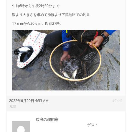
午前6時から午後2時30分まで
数より大きさを求めて漁協より下流地区での釣果
17ｃｍから20ｃｍ。囮別27匹。
2022年6月20日 4:53 AM
#2441
返信
瑞浪の鵜飼家
ゲスト