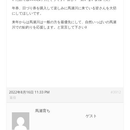
年券、日づり券を購入して楽しみに馬瀬川に来ている皆さんを大切
にしてほしいです。
来年からは馬瀬川は一般の方を最優先にして、自然いっぱいの馬瀬
川での鮎釣りを応援します。と宣言して下さいﾈ
2022年8月16日 11:33 PM
#3912
返信
馬瀬育ち
ゲスト