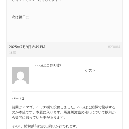
次は後日に
2025年7月9日 8:49 PM
#23084
返信
へっぽこ釣り師
ゲスト
パート2
前回はアマゴ、イワナ欄で投稿しました。へっぽこ鮎欄で投稿する
のが本望です。本題に入ります。馬瀬川漁協の催しについて以前か
ら疑問に思っていた事があります。
その1、鮎解禁前に試し釣りが行われます。