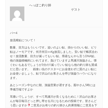
へっぽこ釣り師
ゲスト
パー4
放流稚鮎について！
数量、目方はもういいです。追いのよい鮎、掛かりのいい鮎、ビリ
鮎はノーモアです。何月何日○○Kg放流しました。安い鮎で帳尻合わ
せ！放流数量、目方が減ってもいい鮎、県産なんやら言うDNA鮎、
他の漁協積極的にいれてます。負けていますよ馬瀬川漁協さん。懐
ぐわいもあるでしょうが3分の1減っていい鮎なら他の釣り師も賛成
だと思います。 銭食い虫のテスターにお金使わずに質のよい鮎に
お金使いましょう。鮎で沢山のお客さんを呼び漁協ウハウハになり
ます。
あとシーズン中なのに朝、漁協営業が遅すぎる。囮やさん5時には
準備万端ですよか
耳痛いでしょうが、すべて馬瀬川が良くなるために！沢山のお客さ
んが毎日毎日どっと押し寄せる川になるための投稿です。皆さんど
う思いますか
ご意見がお有りの釣り師さん釣果情報にご意見を下