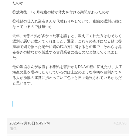
たのか
②放流後、1ヶ月程度の鮎が体力を付ける期間があったのか
③稚鮎の仕入れ業者さんが代替わりをしていて、稚鮎の選別が雑に
なっているのでは無いか
去年、奇形の鮎が多かった事を話すと、教えてくれた方はおそらく
選別が悪いと教えてくれました。通常、これらの奇形になる鮎は養
殖場で網で救った場合に網の底の方に溜まるとの事で、それらは昆
布巻きの鮎などを製造する食品業者に売るのだと教えてくれまし
た。
他の漁協さんが放流する稚鮎を背掛かりDNAの種に変えたり、人工
海産の量を増やしたりしているのは上記のような事柄を目利きでき
る人が漁協の運営に携わっていて色々と日々勉強されているからだ
と思います。
2025年7月10日 9:49 PM
#23090
返信