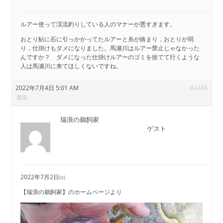
ルアー使って渓流釣りしている人のマナーが悪すぎます。
おとり鮎に石に引っかかってたルアーと糸が絡まり，おとりが弱
り，仕掛けもダメになりました。馬瀬川はルアー禁止じゃなかった
んですか？ ダメになった仕掛けルアーのゴミを捨てて行くような
人は馬瀬川に来てほしくないですね。
2022年7月4日 5:01 AM
#2488
返信
瑞浪の鵜飼家
ゲスト
2022年7月2日㈯
【瑞浪の鵜飼家】のホームページより