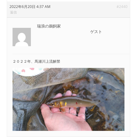
2022年6月20日 4:37 AM
#2440
返信
瑞浪の鵜飼家
ゲスト
２０２２年、馬瀬川上流解禁