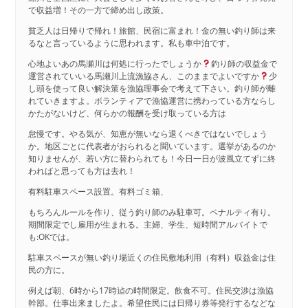
で収益増！その一方で締め出し政策。
貧乏人は日帰りで帰れ！旅館、民宿に富まれ！金の無い釣り師は来
るなと言っているように思われます。私も車中泊です。
心地よいあの馬瀬川は何処に行ったでしょうか
釣り師の収益金で
運営されていいる馬瀬川上流漁協さん、このままでよいですか
少
し頭を使って良い解決策を漁協理事会で考えて下さい。釣り師が離
れていきますよ。ボランティアで漁協運営に携わっている方ならし
かたがないけど、何らかの報酬を受け取っている方は
怠慢です。やる気が、知恵が無いなら退くべきではないでしょう
か。地区ごとに代表者がおられると聞いています。選挙があるのか
知りませんが、若い方に替わられても！今日一日が波風立てずに終
わればと思っても方は去れ！
有料駐車スペース設置。有料ゴミ箱、
もちろんルールを作り、従う釣り師のみ駐車可。ペナルティ有り。
期間限定でし雇用が生まれる。主婦、学生、短時間アルバイトで
も:OKでは。
駐車スペースが無い釣り場近くの住民敷地利用（有料）収益金は住
民の方に。
例えば朝、6時から17時迠の時間限定。飲食不可。住民交渉は漁協
幹部。仕事出来ましたよ。希望住民には日帰り券等発行するなどな