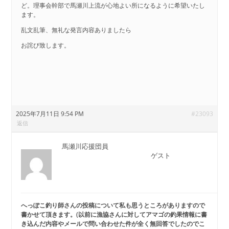
ど。理事会幹部で馬瀬川上流が心地よい所になるように希望いたし
ます。
乱文乱筆、無礼な発言内容ありましたら
お詫び致します。
2025年7月11日 9:54 PM
#23093
返信
馬瀬川応援団員
ゲスト
へっぽこ釣り師さんの投稿について私も思うところがありますので
書かせて頂きます
。(以前に漁協さんに対してアマゴの釣果情報に書
き込んだ内容やメールで問い合わせた件が全く無回答でしたのでこ