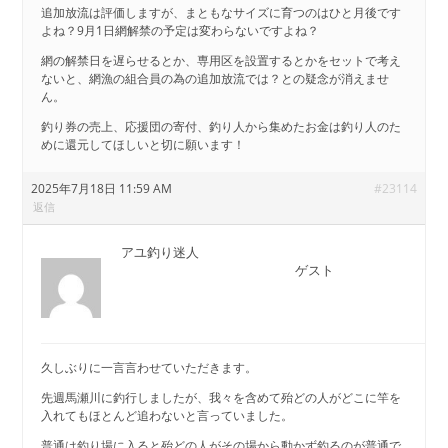
追加放流は評価しますが、まともなサイズに育つのはひと月後です
よね？9月1日網解禁の予定は変わらないですよね？
網の解禁日を遅らせるとか、専用区を設置するとかをセットで考え
ないと、網漁の組合員の為の追加放流では？との疑念が消えませ
ん。
釣り券の売上、応援団の寄付、釣り人から集めたお金は釣り人のた
めに還元してほしいと切に願います！
2025年7月18日 11:59 AM
#23114
返信
アユ釣り迷人
ゲスト
久しぶりに一言言わせていただきます。
先週馬瀬川に釣行しましたが、我々を含めて殆どの人がどこに竿を
入れてもほとんど追わないと言っていました。
普通は釣り場に入ると殆どの人がその場から動かず釣るのが普通で