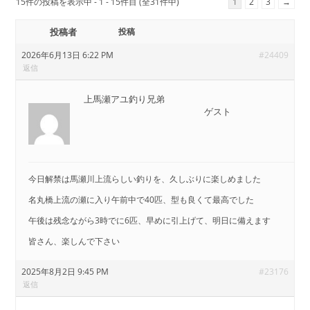
15件の投稿を表示中 - 1 - 15件目 (全31件中)
1
2
3
→
投稿者
投稿
2026年6月13日 6:22 PM
#24409
返信
上馬瀬アユ釣り兄弟
ゲスト
今日解禁は馬瀬川上流らしい釣りを、久しぶりに楽しめました
名丸橋上流の瀬に入り午前中で40匹、型も良くて最高でした
午後は残念ながら3時でに6匹、早めに引上げて、明日に備えます
皆さん、楽しんで下さい
2025年8月2日 9:45 PM
#23176
返信