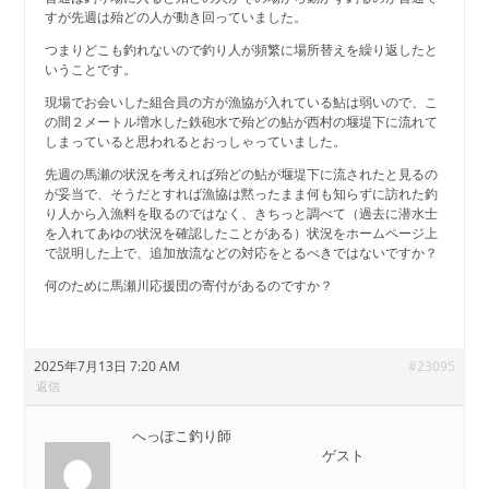
すが先週は殆どの人が動き回っていました。
つまりどこも釣れないので釣り人が頻繁に場所替えを繰り返したと
いうことです。
現場でお会いした組合員の方が漁協が入れている鮎は弱いので、こ
の間２メートル増水した鉄砲水で殆どの鮎が西村の堰堤下に流れて
しまっていると思われるとおっしゃっていました。
先週の馬瀬の状況を考えれば殆どの鮎が堰堤下に流されたと見るの
が妥当で、そうだとすれば漁協は黙ったまま何も知らずに訪れた釣
り人から入漁料を取るのではなく、きちっと調べて（過去に潜水士
を入れてあゆの状況を確認したことがある）状況をホームページ上
で説明した上で、追加放流などの対応をとるべきではないですか？
何のために馬瀬川応援団の寄付があるのですか？
2025年7月13日 7:20 AM
#23095
返信
へっぽこ釣り師
ゲスト