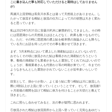
こに書き込んだ事も対応していただけると期待はしておりません
が）
馬瀬川上流管轄は長良川水系とは違って天然俎上がありません。し
たがって放流する稚鮎と放流の仕方によって川の状態は大きく変わ
ると思っています。
私は2025年5月31日に安曇川朽木に解禁釣行してきました。その時
には琵琶湖からの天然俎上はほとんどなく、釣果も散々なものでし
た。ただ、その時に琵琶湖の遡上鮎を岐阜県の漁協さんにも降ろし
ている方にお話を伺ったのでその事を書かせて頂きます。
まず、5月末時点において遡上した湖産鮎はほとんどいないので、
おそらくその頃に放流された鮎は養殖された湖産鮎だろうという
事。養殖の湖産鮎でも業者がきちんと選別してくれてればいいので
しょうが、養殖業者さんも代替わり等の時期が来ていて、今までの
ようなきちんとした選別がされていないことが近年多いらしいで
す。
目安として、掛かりが良い、よく追う鮎に育つ稚鮎は川に放流した
際に8割以上が上流に登っていくということです。そして、放流後1
ヶ月前後の期間を設けて稚鮎に体力を付けることが大切だと教えて
頂きました。
これに照らし合わせてみると、次の事が疑問に思われます。
①放流された稚鮎は放流箇所から上流へ登っていく元気なあゆだっ