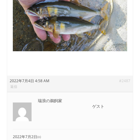
2022年7月4日 4:58 AM
#2487
返信
瑞浪の鵜飼家
ゲスト
2022年7月2日㈯