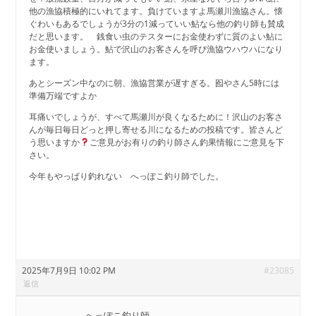
他の漁協積極的にいれてます。負けていますよ馬瀬川漁協さん。懐
ぐわいもあるでしょうが3分の1減っていい鮎なら他の釣り師も賛成
だと思います。 銭食い虫のテスターにお金使わずに質のよい鮎に
お金使いましょう。鮎で沢山のお客さんを呼び漁協ウハウハになり
ます。
あとシーズン中なのに朝、漁協営業が遅すぎる。囮やさん5時には
準備万端ですよか
耳痛いでしょうが、すべて馬瀬川が良くなるために！沢山のお客さ
んが毎日毎日どっと押し寄せる川になるための投稿です。皆さんど
う思いますか
ご意見がお有りの釣り師さん釣果情報にご意見を下
さい。
今年もやっぱり釣れない へっぽこ釣り師でした。
2025年7月9日 10:02 PM
#23085
返信
へっぽこ釣り師