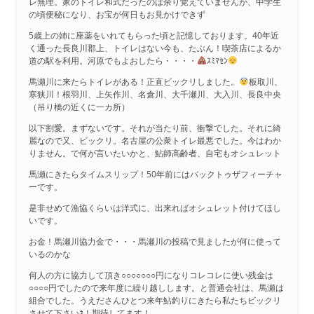
レ無理。家のトイレ和式だったのは余り覚えていませんが、中学生
の頃便秘になり、お宝が何日もお見かけできず
5歳上の姉に座薬をいれてもらった頃と記憶しております。40年近
く通った長良川郡上、トイレはない今も、たぶん！喫茶店によるか
道の駅を利用。河原でもよおしたら・・・・
ｽﾐﾏｾﾝ
馬瀬川に来たらトイレがある！正直ビックリしました。
板取川、
寒狭川！根羽川、上矢作川、名倉川、大千瀬川、大入川、長良中央
（吊り橋の近くに一カ所）
以下割愛。まずないです。それが当たり前、衝撃でした。それに綺
麗なので又、ビックリ。名古屋の公衆トイレ最悪でした。今はわか
りません。で何が言いたいかと、鮎師高齢者、自宅もオシュレット
馬瀬にきたらタイムスリップ！50年前にはバックトゥザフィーチャ
ーです。
是非せめて漁協くらいは洋式に、出来ればオシュレット付けてほし
いです。
お金！馬瀬川協力金で・・・馬瀬川の投稿で見ましたが何に使って
いるのかな
何人の方に協力して頂き○○○○○○○円になりコレコレに使い残金は
○○○○円でしたので来年度に繰り越しします。と普通会社は、馬瀬は
組合でした。うえださんひとつ来年鮎釣りにきたら私たちビックリ
させて下さいﾈ！期待してます！