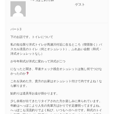
ゲスト
パート3
下のお話です。トイレについて
私の知る限り洋式トイレが馬瀬川付近に在るところ（喫茶除く）パ
スカル清見のトイレ（何とオシュレット）、ふれあい会館（和式・
洋式オシュレットなし）
が今年和式が洋式に変わって洋式が二つ
になったと聞き、早速チェック残念オシュレットは無し何でつけな
かったのか
これを決めた方、貴方のお家はオシュレット付けて内ですよね！な
ら解ります。
鮎釣りは道具等お金が掛かります。
少し余裕が出てきたリタイアされた方か楽しみに来られています。
年齢はへっぽこより人生の先輩方ばかりです足腰弱ってますよね。
へっぽこも渓流釣りでよく転び、いつもヘロヘロです。和式のトイ