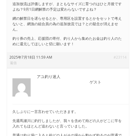
追加放流は評価しますが、まともなサイズに育つのはひと月後です
よね？9月1日網解禁の予定は変わらないですよね？
網の解禁日を遅らせるとか、専用区を設置するとかをセットで考え
ないと、網漁の組合員の為の追加放流では？との疑念が消えませ
ん。
釣り券の売上、応援団の寄付、釣り人から集めたお金は釣り人のた
めに還元してほしいと切に願います！
2025年7月18日 11:59 AM
#23114
返信
アユ釣り迷人
ゲスト
久しぶりに一言言わせていただきます。
先週馬瀬川に釣行しましたが、我々を含めて殆どの人がどこに竿を
入れてもほとんど追わないと言っていました。
普通は釣り場に入ると殆どの人がその場から動かず釣るのが普通で