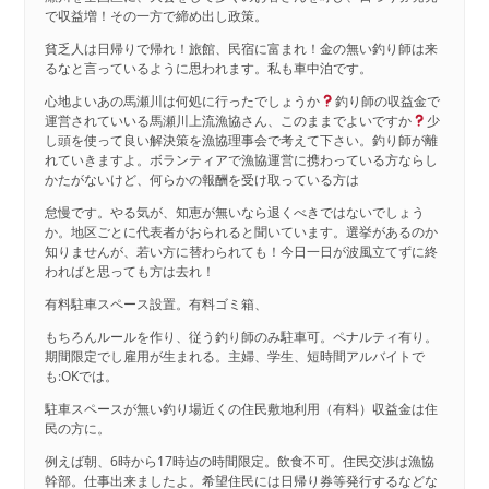
で収益増！その一方で締め出し政策。
貧乏人は日帰りで帰れ！旅館、民宿に富まれ！金の無い釣り師は来
るなと言っているように思われます。私も車中泊です。
心地よいあの馬瀬川は何処に行ったでしょうか
釣り師の収益金で
運営されていいる馬瀬川上流漁協さん、このままでよいですか
少
し頭を使って良い解決策を漁協理事会で考えて下さい。釣り師が離
れていきますよ。ボランティアで漁協運営に携わっている方ならし
かたがないけど、何らかの報酬を受け取っている方は
怠慢です。やる気が、知恵が無いなら退くべきではないでしょう
か。地区ごとに代表者がおられると聞いています。選挙があるのか
知りませんが、若い方に替わられても！今日一日が波風立てずに終
わればと思っても方は去れ！
有料駐車スペース設置。有料ゴミ箱、
もちろんルールを作り、従う釣り師のみ駐車可。ペナルティ有り。
期間限定でし雇用が生まれる。主婦、学生、短時間アルバイトで
も:OKでは。
駐車スペースが無い釣り場近くの住民敷地利用（有料）収益金は住
民の方に。
例えば朝、6時から17時迠の時間限定。飲食不可。住民交渉は漁協
幹部。仕事出来ましたよ。希望住民には日帰り券等発行するなどな