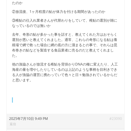
たのか
②放流後、1ヶ月程度の鮎が体力を付ける期間があったのか
③稚鮎の仕入れ業者さんが代替わりをしていて、稚鮎の選別が雑に
なっているのでは無いか
去年、奇形の鮎が多かった事を話すと、教えてくれた方はおそらく
選別が悪いと教えてくれました。通常、これらの奇形になる鮎は養
殖場で網で救った場合に網の底の方に溜まるとの事で、それらは昆
布巻きの鮎などを製造する食品業者に売るのだと教えてくれまし
た。
他の漁協さんが放流する稚鮎を背掛かりDNAの種に変えたり、人工
海産の量を増やしたりしているのは上記のような事柄を目利きでき
る人が漁協の運営に携わっていて色々と日々勉強されているからだ
と思います。
2025年7月10日 9:49 PM
#23090
返信