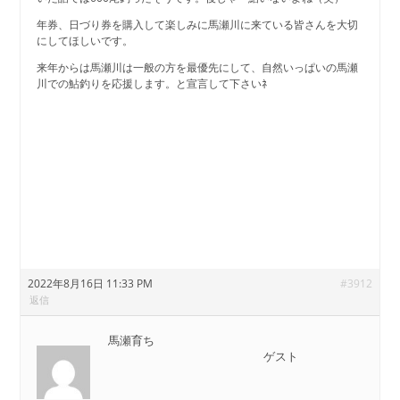
年券、日づり券を購入して楽しみに馬瀬川に来ている皆さんを大切
にしてほしいです。
来年からは馬瀬川は一般の方を最優先にして、自然いっぱいの馬瀬
川での鮎釣りを応援します。と宣言して下さいﾈ
2022年8月16日 11:33 PM
#3912
返信
馬瀬育ち
ゲスト