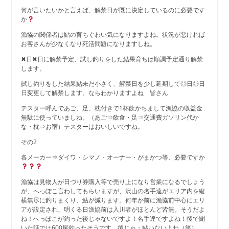
何が言いたいかと言えば、解禁日が既に決定しているのに必要です
か
漁協の関係者は鮎の育ちぐわい気になりますよね。状況が悪ければ
お客さんが少なくなり死活問題になりますしね。
✖日✖日に解禁予定、試し釣りをした結果育ちは順調予定通り解禁
します。
試し釣りをした結果鮎未だ小さく、解禁日を少し延期して◎日◎日
日変更して解禁します。ならわかりますよね 皆さん
テスター呼んであご、足、枕付きで1杯飲かちまして漁協の収益金
無駄に使っていましね。（あご⇒飲食・足⇒交通費ガソリン代か
な・枕⇒お宿）テスターはおいしいですね。
その2
各メーカー⇒ダイワ・シマノ・オーナー・がまかつ等、必要ですか
漁協は見物人が日づり券購入等で売り上になり営業になるでしょう
が、へっぽこ言わしてもらいますが、沢山の名手達がエリア内を縦
横無尽に釣りまくり、鮎が減ります。何年か前に漁協前中心にエリ
アが設定され、明くる日漁協前は入川者がほとんど皆無。そうだよ
ね！へっぽこが釣った後じゃないですよ！名手達ですよね！後で聞
いた話では600尾釣ったそうです。後じゃ・鮎いないよね（笑）