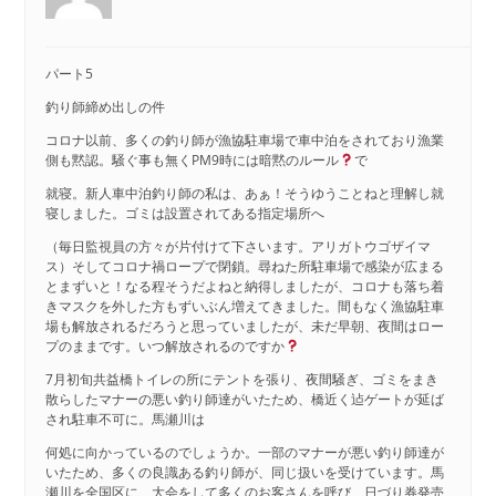
パート5
釣り師締め出しの件
コロナ以前、多くの釣り師が漁協駐車場で車中泊をされており漁業
側も黙認。騒ぐ事も無くPM9時には暗黙のルール
で
就寝。新人車中泊釣り師の私は、あぁ！そうゆうことねと理解し就
寝しました。ゴミは設置されてある指定場所へ
（毎日監視員の方々が片付けて下さいます。アリガトウゴザイマ
ス）そしてコロナ禍ロープで閉鎖。尋ねた所駐車場で感染が広まる
とまずいと！なる程そうだよねと納得しましたが、コロナも落ち着
きマスクを外した方もずいぶん増えてきました。間もなく漁協駐車
場も解放されるだろうと思っていましたが、未だ早朝、夜間はロー
プのままです。いつ解放されるのですか
7月初旬共益橋トイレの所にテントを張り、夜間騒ぎ、ゴミをまき
散らしたマナーの悪い釣り師達がいたため、橋近く迠ゲートが延ば
され駐車不可に。馬瀬川は
何処に向かっているのでしょうか。一部のマナーが悪い釣り師達が
いたため、多くの良識ある釣り師が、同じ扱いを受けています。馬
瀬川を全国区に、大会をして多くのお客さんを呼び、日づり券発売