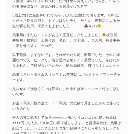
レ無理。家のトイレ和式だったのは余り覚えていませんが、中学生
の頃便秘になり、お宝が何日もお見かけできず
5歳上の姉に座薬をいれてもらった頃と記憶しております。40年近
く通った長良川郡上、トイレはない今も、たぶん！喫茶店によるか
道の駅を利用。河原でもよおしたら・・・・
ｽﾐﾏｾﾝ
馬瀬川に来たらトイレがある！正直ビックリしました。
板取川、
寒狭川！根羽川、上矢作川、名倉川、大千瀬川、大入川、長良中央
（吊り橋の近くに一カ所）
以下割愛。まずないです。それが当たり前、衝撃でした。それに綺
麗なので又、ビックリ。名古屋の公衆トイレ最悪でした。今はわか
りません。で何が言いたいかと、鮎師高齢者、自宅もオシュレット
馬瀬にきたらタイムスリップ！50年前にはバックトゥザフィーチャ
ーです。
是非せめて漁協くらいは洋式に、出来ればオシュレット付けてほし
いです。
お金！馬瀬川協力金で・・・馬瀬川の投稿で見ましたが何に使って
いるのかな
何人の方に協力して頂き○○○○○○○円になりコレコレに使い残金は
○○○○円でしたので来年度に繰り越しします。と普通会社は、馬瀬は
組合でした。うえださんひとつ来年鮎釣りにきたら私たちビックリ
させて下さいﾈ！期待してます！