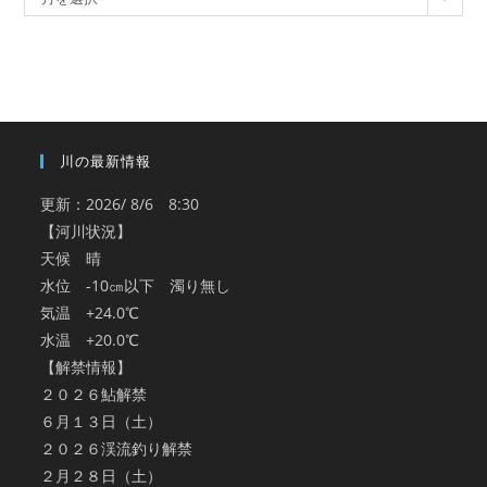
ー
カ
イ
ブ
川の最新情報
更新：2026/ 8/6 8:30
【河川状況】
天候 晴
水位 -10㎝以下 濁り無し
気温 +24.0℃
水温 +20.0℃
【解禁情報】
２０２６鮎解禁
６月１３日（土）
２０２６渓流釣り解禁
２月２８日（土）