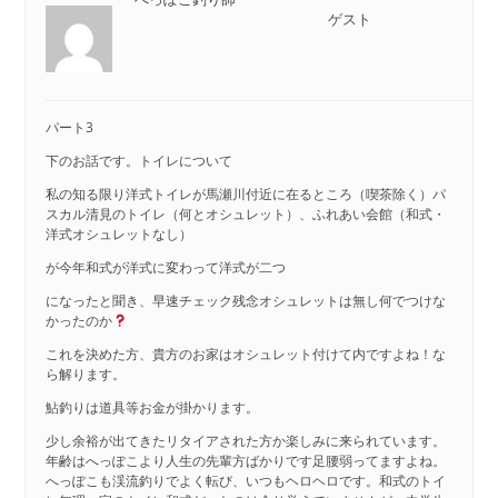
ゲスト
パート3
下のお話です。トイレについて
私の知る限り洋式トイレが馬瀬川付近に在るところ（喫茶除く）パ
スカル清見のトイレ（何とオシュレット）、ふれあい会館（和式・
洋式オシュレットなし）
が今年和式が洋式に変わって洋式が二つ
になったと聞き、早速チェック残念オシュレットは無し何でつけな
かったのか
これを決めた方、貴方のお家はオシュレット付けて内ですよね！な
ら解ります。
鮎釣りは道具等お金が掛かります。
少し余裕が出てきたリタイアされた方か楽しみに来られています。
年齢はへっぽこより人生の先輩方ばかりです足腰弱ってますよね。
へっぽこも渓流釣りでよく転び、いつもヘロヘロです。和式のトイ