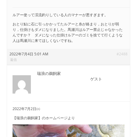
ルアー使って渓流釣りしている人のマナーが悪すぎます。
おとり鮎に石に引っかかってたルアーと糸が絡まり，おとりが弱
り，仕掛けもダメになりました。馬瀬川はルアー禁止じゃなかった
んですか？ ダメになった仕掛けルアーのゴミを捨てて行くような
人は馬瀬川に来てほしくないですね。
2022年7月4日 5:01 AM
#2488
返信
瑞浪の鵜飼家
ゲスト
2022年7月2日㈯
【瑞浪の鵜飼家】のホームページより