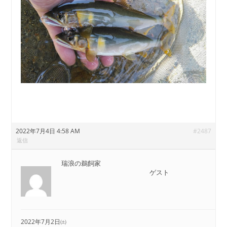
2022年7月4日 4:58 AM
#2487
返信
瑞浪の鵜飼家
ゲスト
2022年7月2日㈯