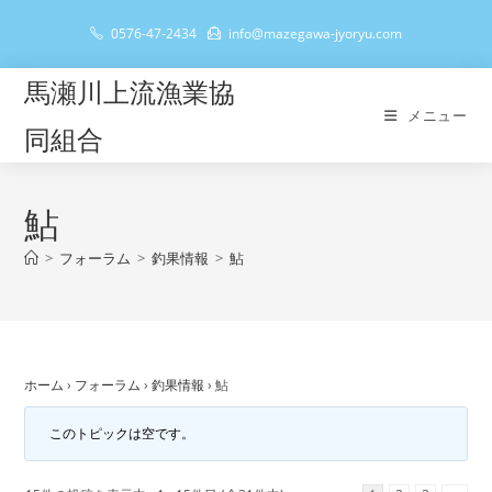
コ
0576-47-2434
info@mazegawa-jyoryu.com
ン
テ
馬瀬川上流漁業協
ン
メニュー
ツ
同組合
へ
ス
キ
鮎
ッ
>
フォーラム
>
釣果情報
>
鮎
プ
ホーム
›
フォーラム
›
釣果情報
›
鮎
このトピックは空です。