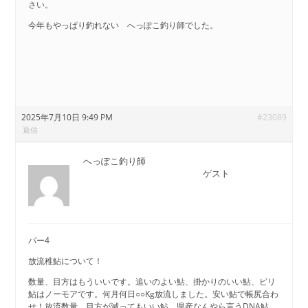
さい。
今年もやっぱり釣れない へっぽこ釣り師でした。
2025年7月10日 9:49 PM
#23089
返信
へっぽこ釣り師
ゲスト
パー4
放流稚鮎について！
数量、目方はもういいです。追いのよい鮎、掛かりのいい鮎、ビリ
鮎はノーモアです。何月何日○○Kg放流しました。安い鮎で帳尻合わ
せ！放流数量、目方が減ってもいい鮎、県産なんやら言うDNA鮎、