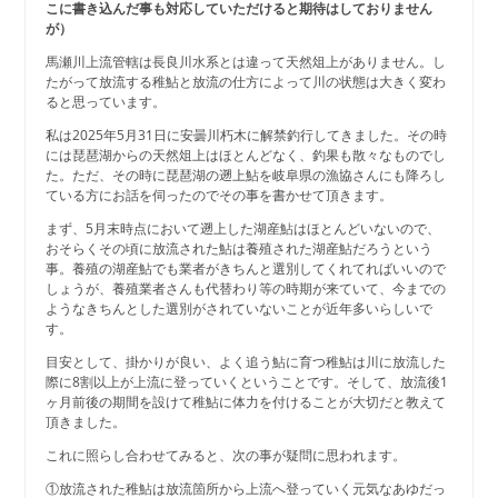
こに書き込んだ事も対応していただけると期待はしておりません
が）
馬瀬川上流管轄は長良川水系とは違って天然俎上がありません。し
たがって放流する稚鮎と放流の仕方によって川の状態は大きく変わ
ると思っています。
私は2025年5月31日に安曇川朽木に解禁釣行してきました。その時
には琵琶湖からの天然俎上はほとんどなく、釣果も散々なものでし
た。ただ、その時に琵琶湖の遡上鮎を岐阜県の漁協さんにも降ろし
ている方にお話を伺ったのでその事を書かせて頂きます。
まず、5月末時点において遡上した湖産鮎はほとんどいないので、
おそらくその頃に放流された鮎は養殖された湖産鮎だろうという
事。養殖の湖産鮎でも業者がきちんと選別してくれてればいいので
しょうが、養殖業者さんも代替わり等の時期が来ていて、今までの
ようなきちんとした選別がされていないことが近年多いらしいで
す。
目安として、掛かりが良い、よく追う鮎に育つ稚鮎は川に放流した
際に8割以上が上流に登っていくということです。そして、放流後1
ヶ月前後の期間を設けて稚鮎に体力を付けることが大切だと教えて
頂きました。
これに照らし合わせてみると、次の事が疑問に思われます。
①放流された稚鮎は放流箇所から上流へ登っていく元気なあゆだっ