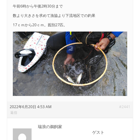
午前6時から午後2時30分まで
数より大きさを求めて漁協より下流地区での釣果
17ｃｍから20ｃｍ。囮別27匹。
2022年6月20日 4:53 AM
#2441
返信
瑞浪の鵜飼家
ゲスト