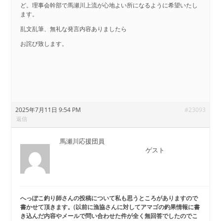
ど。理事会幹部で馬瀬川上流が心地よい所になるように希望いたし
ます。
乱文乱筆、無礼な発言内容ありましたら
お詫び致します。
2025年7月11日 9:54 PM
#23093
返信
馬瀬川応援団員
ゲスト
へっぽこ釣り師さんの投稿について私も思うところがありますので
書かせて頂きます
。(以前に漁協さんに対してアマゴの釣果情報に書
き込んだ内容やメールで問い合わせた件が全く無回答でしたのでこ