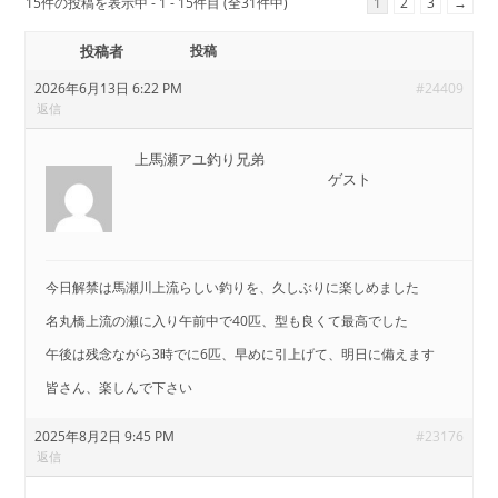
15件の投稿を表示中 - 1 - 15件目 (全31件中)
1
2
3
→
投稿者
投稿
2026年6月13日 6:22 PM
#24409
返信
上馬瀬アユ釣り兄弟
ゲスト
今日解禁は馬瀬川上流らしい釣りを、久しぶりに楽しめました
名丸橋上流の瀬に入り午前中で40匹、型も良くて最高でした
午後は残念ながら3時でに6匹、早めに引上げて、明日に備えます
皆さん、楽しんで下さい
2025年8月2日 9:45 PM
#23176
返信