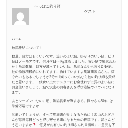
へっぽこ釣り師
ゲスト
パー4
放流稚鮎について！
数量、目方はもういいです。追いのよい鮎、掛かりのいい鮎、ビリ
鮎はノーモアです。何月何日○○Kg放流しました。安い鮎で帳尻合わ
せ！放流数量、目方が減ってもいい鮎、県産なんやら言うDNA鮎、
他の漁協積極的にいれてます。負けていますよ馬瀬川漁協さん。懐
ぐわいもあるでしょうが3分の1減っていい鮎なら他の釣り師も賛成
だと思います。 銭食い虫のテスターにお金使わずに質のよい鮎に
お金使いましょう。鮎で沢山のお客さんを呼び漁協ウハウハになり
ます。
あとシーズン中なのに朝、漁協営業が遅すぎる。囮やさん5時には
準備万端ですよか
耳痛いでしょうが、すべて馬瀬川が良くなるために！沢山のお客さ
んが毎日毎日どっと押し寄せる川になるための投稿です。皆さんど
う思いますか
ご意見がお有りの釣り師さん釣果情報にご意見を下