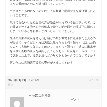
すが先週は殆どの人が動き回っていました。
つまりどこも釣れないので釣り人が頻繁に場所替えを繰り返したと
いうことです。
現場でお会いした組合員の方が漁協が入れている鮎は弱いので、こ
の間２メートル増水した鉄砲水で殆どの鮎が西村の堰堤下に流れて
しまっていると思われるとおっしゃっていました。
先週の馬瀬の状況を考えれば殆どの鮎が堰堤下に流されたと見るの
が妥当で、そうだとすれば漁協は黙ったまま何も知らずに訪れた釣
り人から入漁料を取るのではなく、きちっと調べて（過去に潜水士
を入れてあゆの状況を確認したことがある）状況をホームページ上
で説明した上で、追加放流などの対応をとるべきではないですか？
何のために馬瀬川応援団の寄付があるのですか？
2025年7月13日 7:20 AM
#23095
返信
へっぽこ釣り師
ゲスト