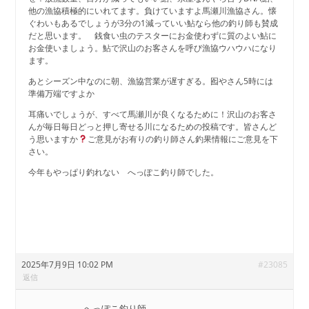
他の漁協積極的にいれてます。負けていますよ馬瀬川漁協さん。懐
ぐわいもあるでしょうが3分の1減っていい鮎なら他の釣り師も賛成
だと思います。 銭食い虫のテスターにお金使わずに質のよい鮎に
お金使いましょう。鮎で沢山のお客さんを呼び漁協ウハウハになり
ます。
あとシーズン中なのに朝、漁協営業が遅すぎる。囮やさん5時には
準備万端ですよか
耳痛いでしょうが、すべて馬瀬川が良くなるために！沢山のお客さ
んが毎日毎日どっと押し寄せる川になるための投稿です。皆さんど
う思いますか
ご意見がお有りの釣り師さん釣果情報にご意見を下
さい。
今年もやっぱり釣れない へっぽこ釣り師でした。
2025年7月9日 10:02 PM
#23085
返信
へっぽこ釣り師