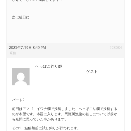
次は後日に
2025年7月9日 8:49 PM
#23084
返信
へっぽこ釣り師
ゲスト
パート2
前回はアマゴ、イワナ欄で投稿しました。へっぽこ鮎欄で投稿する
のが本望です。本題に入ります。馬瀬川漁協の催しについて以前か
ら疑問に思っていた事があります。
その1、鮎解禁前に試し釣りが行われます。