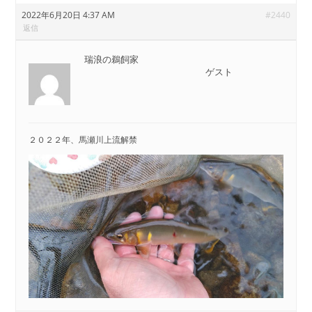
2022年6月20日 4:37 AM
#2440
返信
瑞浪の鵜飼家
ゲスト
２０２２年、馬瀬川上流解禁